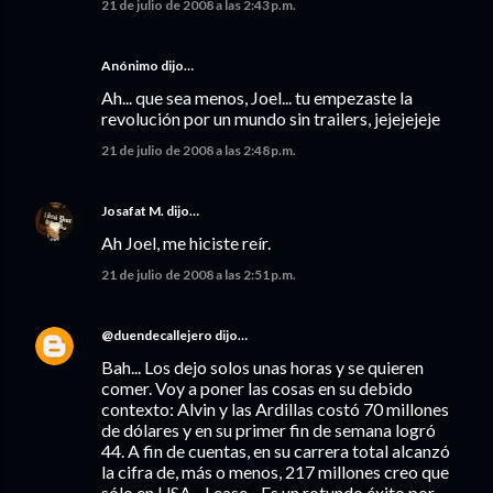
21 de julio de 2008 a las 2:43 p.m.
Anónimo dijo…
Ah... que sea menos, Joel... tu empezaste la
revolución por un mundo sin trailers, jejejejeje
21 de julio de 2008 a las 2:48 p.m.
Josafat M.
dijo…
Ah Joel, me hiciste reír.
21 de julio de 2008 a las 2:51 p.m.
@duendecallejero
dijo…
Bah... Los dejo solos unas horas y se quieren
comer. Voy a poner las cosas en su debido
contexto: Alvin y las Ardillas costó 70 millones
de dólares y en su primer fin de semana logró
44. A fin de cuentas, en su carrera total alcanzó
la cifra de, más o menos, 217 millones creo que
sólo en USA... Lease... Es un rotundo éxito por