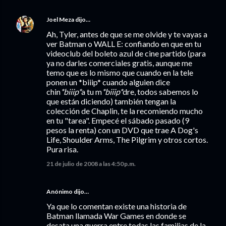
Joel Meza
dijo…
Ah, Tyler, antes de que se me olvide y te vayas a
ver Batman o WALL E: confiando en que en tu
videoclub del boleto azul de cine partido (para
ya no darles comerciales gratis, aunque me
temo que es lo mismo que cuando en la tele
ponen un *biiip* cuando alguien dice
chin
*biiip*
a tu m
*biiip*
dre, todos sabemos lo
que están diciendo) también tengan la
colección de Chaplin, te la recomiendo mucho
en tu "tarea". Empecé el sábado pasado (9
pesos la renta) con un DVD que trae A Dog's
Life, Shoulder Arms, The Pilgrim y otros cortos.
Pura risa.
21 de julio de 2008 a las 4:50 p.m.
Anónimo dijo…
Ya que lo comentan existe una historia de
Batman llamada War Games en donde se
desata una guerra entre todas las familias de la