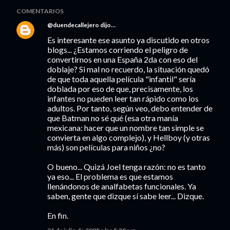
COMENTARIOS
@duendecallejero
dijo…
Es interesante ese asunto ya discutido en otros
blogs... ¿Estamos corriendo el peligro de
convertirnos en una España 2da con eso del
doblaje? Si mal no recuerdo, la situación quedó
de que toda aquella película "infantil" sería
doblada por eso de que, precisamente, los
infantes no pueden leer tan rápido como los
adultos. Por tanto, según veo, debo entender de
que Batman no sé qué (esa otra manía
mexicana: hacer que un nombre tan simple se
convierta en algo complejo), y Hellboy (y otras
más) son películas para niños ¿no?
O bueno... Quizá Joel tenga razón: no es tanto
ya eso... El problema es que estamos
llenándonos de analfabetas funcionales. Ya
saben, gente que dizque sí sabe leer... Dizque.
En fin.