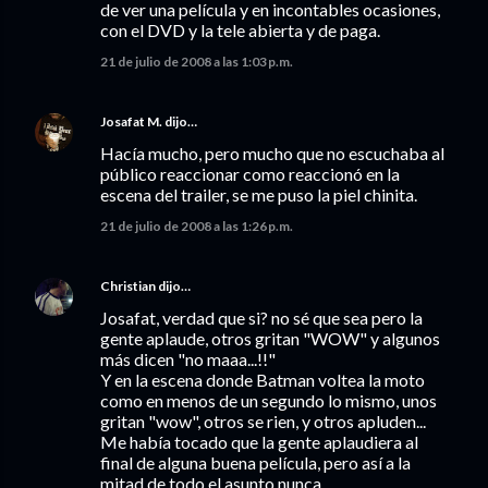
de ver una película y en incontables ocasiones,
con el DVD y la tele abierta y de paga.
21 de julio de 2008 a las 1:03 p.m.
Josafat M.
dijo…
Hacía mucho, pero mucho que no escuchaba al
público reaccionar como reaccionó en la
escena del trailer, se me puso la piel chinita.
21 de julio de 2008 a las 1:26 p.m.
Christian
dijo…
Josafat, verdad que si? no sé que sea pero la
gente aplaude, otros gritan "WOW" y algunos
más dicen "no maaa...!!"
Y en la escena donde Batman voltea la moto
como en menos de un segundo lo mismo, unos
gritan "wow", otros se rien, y otros apluden...
Me había tocado que la gente aplaudiera al
final de alguna buena película, pero así a la
mitad de todo el asunto nunca.