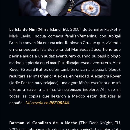
La Isla de Nim
(Nim's Island, EU, 2008), de Jennifer Flacket y
Mark Levin. Inocua comedia familiar/femenina, con Abigail
Breslin convertida en una mini-Robinson Crusoe que, viviendo
en una pequeña isla desierta del Mar Sudasiático, tiene que
pedirle ayuda a un audaz aventurero cuando su papá biólogo
marino se pierda en el mar. El indianajonesco aventurero, Alex
Rover (Gerard Butler, quien también encarna al papá biólogo),
resultará ser imaginario: Alex es, en realidad, Alexandra Rover
(Jodie Foster, muy relajada), una agorafóbica escritora que irá
dizque a salvar a la niña. Un palomazo indoloro. Ah, eso sí:
todas las copias que llegaron a México están dobladas al
español.
Mi reseña en
REFORMA.
Batman, el Caballero de la Noche
(The Dark Knight, EU,
2008). ¿La obra maestra de las
comic-movies
? ¿La mejor cinta