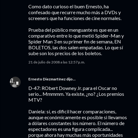
Como dato curioso el buen Ernesto, ha
confesado que recurre mucho más a DVDs y
screeners que ha funciones de cine normales.
Prueba del público menguante es que en un
comparativo entre lo que metió Spider-Man y
Spider Man 3 en su primer fin de semana, EN
BOLETOS, las dos salen empatadas. Lo que sí
sube son los precios de los boletos.
21 de julio de 2008 a las 12:57 p.m.
Ernesto Diezmartínez
dijo…
D-47: RObert Downey Jr. para el Oscar no
serio... Mmmmm. Ya existe, ¿no? ¿Los premios
MTV?
Daniela: sí, es dificil hacer comparaciones,
aunque económicamente es posible si llevamos
a dólares constantes los número. El número de
espectadores es una figura complicada...
porque ahora hay muchas más oportunidades