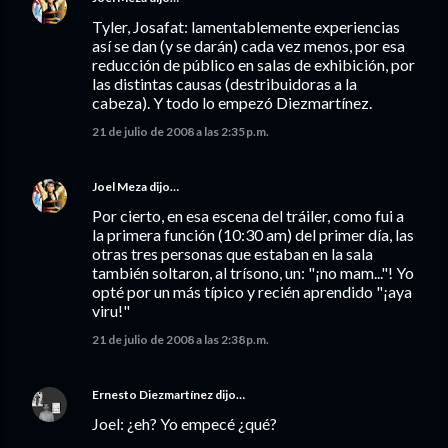
Tyler, Josafat: lamentablemente experiencias
así se dan (y se darán) cada vez menos, por esa
reducción de público en salas de exhibición, por
las distintas causas (destribuidoras a la
cabeza). Y todo lo empezó Diezmartínez.
21 de julio de 2008 a las 2:35 p.m.
Joel Meza
dijo…
Por cierto, en esa escena del tráiler, como fui a
la primera función (10:30 am) del primer día, las
otras tres personas que estaban en la sala
también soltaron, al trísono, un: "¡no mam..."! Yo
opté por un más típico y recién aprendido "¡aya
viru!"
21 de julio de 2008 a las 2:38 p.m.
Ernesto Diezmartínez
dijo…
Joel: ¿eh? Yo empecé ¿qué?