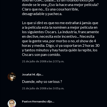
donde se le vea ¿Eso la hace una mejor película?
Claro que no... Es una cosa horrible,
desagradable y pacheca.
Lo que sí diré es que no me extrañará jamás que
a la película esta la nominen a mejor película en
los siguientes Oscars. La industria, francamente
en declive, necesita este incentivo... Necesita
que la gente vea, por morbo o no, el show de 4
horas y media. Digo, si ya soportaron 2 horas 30
y tantos minutos y hay hasta quién la repite, los
Oscars son pan comido.
21 de julio de 2008 a las 2:57 p.m.
Josafat M.
dijo…
Duende, why so serious ?
21 de julio de 2008 a las 3:05 p.m.
Paxton Hernandez
dijo…