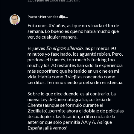
21 de julio de 2008 a las 5:28 a.m.
Paxton Hernandez
dijo…
Fui a unos XV años, así que no ví nada el fin de
semana. Lo bueno es que no había mucho que
ver, de cualquier manera.
El jueves
En el gran silencio
, las primeros 90
minutos yo fascinado, los aguanté rebien. Pero,
perdona el francés, too much is fucking too
much, y los 70 restantes han sido la experiencia
más soporífero que he tenido en un cine en mi
vida. Había como 3 viejitas roncando como
cerditos. Terminó siendo prueba de resistencia.
Sobre lo que dice duende, es al contrario. La
nueva Ley de Cinematografía, cortesía de
Chente (aunque se formuló durante el
Zedillato), permite ahora el doblaje de películas
de cualquier clasificación, a diferencia de la
anterior que sólo permitía AA y A. Así que
España ¡allá vamos!