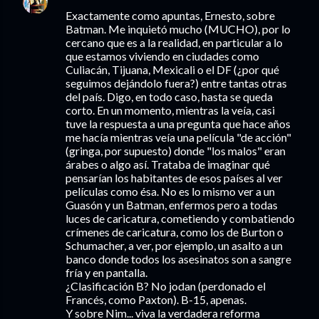
Exactamente como apuntas, Ernesto, sobre
Batman. Me inquietó mucho (MUCHO), por lo
cercano que es a la realidad, en particular a lo
que estamos viviendo en ciudades como
Culiacán, Tijuana, Mexicali o el DF (¿por qué
seguimos dejándolo fuera?) entre tantas otras
del país. Digo, en todo caso, hasta se queda
corto. En un momento, mientras la veía, casi
tuve la respuesta a una pregunta que hace años
me hacía mientras veía una película "de acción"
(gringa, por supuesto) donde "los malos" eran
árabes o algo así. Trataba de imaginar qué
pensarían los habitantes de esos países al ver
películas como ésa. No es lo mismo ver a un
Guasón y un Batman, enfermos pero a todas
luces de caricatura, cometiendo y combatiendo
crímenes de caricatura, como los de Burton o
Schumacher, a ver, por ejemplo, un asalto a un
banco donde todos los asesinatos son a sangre
fría y en pantalla.
¿Clasificación B? No jodan (perdonado el
Francés, como Paxton). B-15, apenas.
Y sobre Nim... viva la verdadera reforma