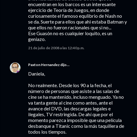
encuentran en los barcos es un interesante
ejercicio de Teoría de Juegos, en donde
curiosamente el famoso equlibrio de Nash no
se da. Suerte para ellos que ahi estaba Batman y
que ellos no fueron racionales que si no...
Ese Guasón no es cualquier loquito, es un
geniazo.
21 de julio de 2008 a las 12:40 p.m.
Paxton Hernandez
dijo…
Daniela,
No realmente. Desde los 90 a la fecha, el
número de personas que asiste a las salas de
cine se ha mantenido, incluso menguado. Ya no
va tanta gente al cine como antes, ante el
avance del DVD, las descargas legales e
ilegales, TV restringida. De ahí que por el
momento parezca imposible que una película
desbanque a Titanic como la más taquillera de
todos los tiempos.