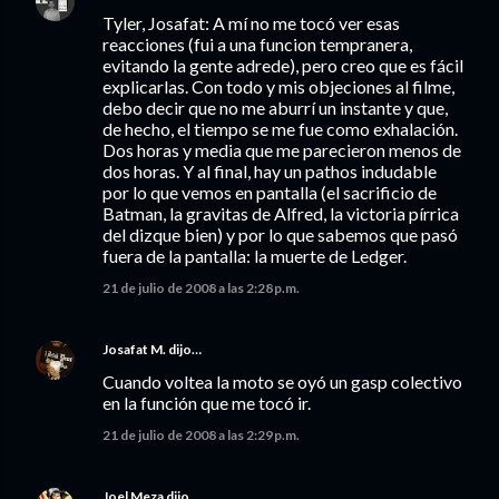
Tyler, Josafat: A mí no me tocó ver esas
reacciones (fui a una funcion tempranera,
evitando la gente adrede), pero creo que es fácil
explicarlas. Con todo y mis objeciones al filme,
debo decir que no me aburrí un instante y que,
de hecho, el tiempo se me fue como exhalación.
Dos horas y media que me parecieron menos de
dos horas. Y al final, hay un pathos indudable
por lo que vemos en pantalla (el sacrificio de
Batman, la gravitas de Alfred, la victoria pírrica
del dizque bien) y por lo que sabemos que pasó
fuera de la pantalla: la muerte de Ledger.
21 de julio de 2008 a las 2:28 p.m.
Josafat M.
dijo…
Cuando voltea la moto se oyó un gasp colectivo
en la función que me tocó ir.
21 de julio de 2008 a las 2:29 p.m.
Joel Meza
dijo…