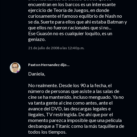
encuentran en los barcos es un interesante
ejercicio de Teoría de Juegos, en donde
curiosamente el famoso equlibrio de Nash no
se da. Suerte para ellos que ahi estaba Batman y
que ellos no fueron racionales que si no...
Ese Guasón no es cualquier loquito, es un
geniazo.
21 de julio de 2008 a las 12:40 p.m.
Paxton Hernandez
dijo…
Daniela,
No realmente. Desde los 90 a la fecha, el
número de personas que asiste a las salas de
cine se ha mantenido, incluso menguado. Ya no
va tanta gente al cine como antes, ante el
avance del DVD, las descargas legales e
ilegales, TV restringida. De ahí que por el
momento parezca imposible que una película
desbanque a Titanic como la más taquillera de
todos los tiempos.