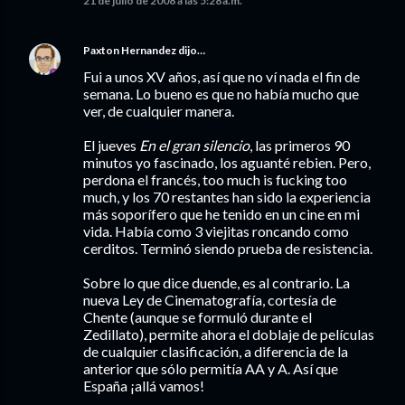
21 de julio de 2008 a las 5:28 a.m.
Paxton Hernandez
dijo…
Fui a unos XV años, así que no ví nada el fin de
semana. Lo bueno es que no había mucho que
ver, de cualquier manera.
El jueves
En el gran silencio
, las primeros 90
minutos yo fascinado, los aguanté rebien. Pero,
perdona el francés, too much is fucking too
much, y los 70 restantes han sido la experiencia
más soporífero que he tenido en un cine en mi
vida. Había como 3 viejitas roncando como
cerditos. Terminó siendo prueba de resistencia.
Sobre lo que dice duende, es al contrario. La
nueva Ley de Cinematografía, cortesía de
Chente (aunque se formuló durante el
Zedillato), permite ahora el doblaje de películas
de cualquier clasificación, a diferencia de la
anterior que sólo permitía AA y A. Así que
España ¡allá vamos!