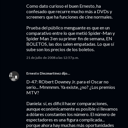
Como dato curioso el buen Ernesto, ha
confesado que recurre mucho más a DVDs y
screeners que ha funciones de cine normales.
Prueba del público menguante es que en un
comparativo entre lo que metió Spider-Man y
Spider Man 3 en su primer fin de semana, EN
BOLETOS, las dos salen empatadas. Lo que sí
sube son los precios de los boletos.
21 de julio de 2008 a las 12:57 p.m.
Ernesto Diezmartínez
dijo…
D-47: RObert Downey Jr. para el Oscar no
serio... Mmmmm. Ya existe, ¿no? ¿Los premios
MTV?
Daniela: sí, es dificil hacer comparaciones,
aunque económicamente es posible si llevamos
a dólares constantes los número. El número de
espectadores es una figura complicada...
porque ahora hay muchas más oportunidades