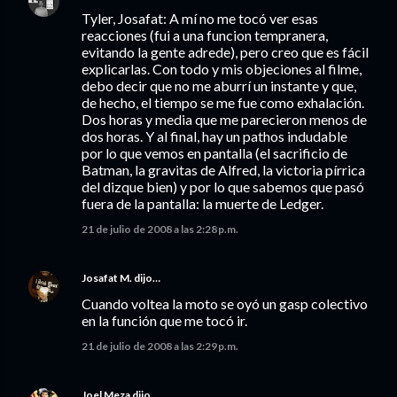
Tyler, Josafat: A mí no me tocó ver esas
reacciones (fui a una funcion tempranera,
evitando la gente adrede), pero creo que es fácil
explicarlas. Con todo y mis objeciones al filme,
debo decir que no me aburrí un instante y que,
de hecho, el tiempo se me fue como exhalación.
Dos horas y media que me parecieron menos de
dos horas. Y al final, hay un pathos indudable
por lo que vemos en pantalla (el sacrificio de
Batman, la gravitas de Alfred, la victoria pírrica
del dizque bien) y por lo que sabemos que pasó
fuera de la pantalla: la muerte de Ledger.
21 de julio de 2008 a las 2:28 p.m.
Josafat M.
dijo…
Cuando voltea la moto se oyó un gasp colectivo
en la función que me tocó ir.
21 de julio de 2008 a las 2:29 p.m.
Joel Meza
dijo…