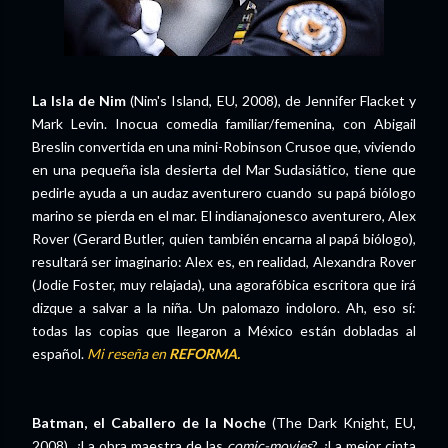
La Isla de Nim
(Nim's Island, EU, 2008), de Jennifer Flacket y
Mark Levin. Inocua comedia familiar/femenina, con Abigail
Breslin convertida en una mini-Robinson Crusoe que, viviendo
en una pequeña isla desierta del Mar Sudasiático, tiene que
pedirle ayuda a un audaz aventurero cuando su papá biólogo
marino se pierda en el mar. El indianajonesco aventurero, Alex
Rover (Gerard Butler, quien también encarna al papá biólogo),
resultará ser imaginario: Alex es, en realidad, Alexandra Rover
(Jodie Foster, muy relajada), una agorafóbica escritora que irá
dizque a salvar a la niña. Un palomazo indoloro. Ah, eso sí:
todas las copias que llegaron a México están dobladas al
español.
Mi reseña en
REFORMA.
Batman, el Caballero de la Noche
(The Dark Knight, EU,
2008). ¿La obra maestra de las
comic-movies
? ¿La mejor cinta