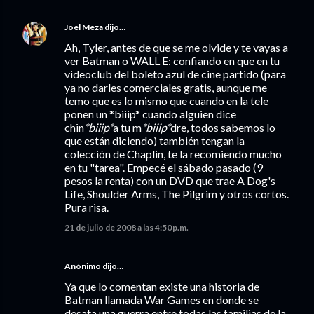
Joel Meza
dijo…
Ah, Tyler, antes de que se me olvide y te vayas a
ver Batman o WALL E: confiando en que en tu
videoclub del boleto azul de cine partido (para
ya no darles comerciales gratis, aunque me
temo que es lo mismo que cuando en la tele
ponen un *biiip* cuando alguien dice
chin
*biiip*
a tu m
*biiip*
dre, todos sabemos lo
que están diciendo) también tengan la
colección de Chaplin, te la recomiendo mucho
en tu "tarea". Empecé el sábado pasado (9
pesos la renta) con un DVD que trae A Dog's
Life, Shoulder Arms, The Pilgrim y otros cortos.
Pura risa.
21 de julio de 2008 a las 4:50 p.m.
Anónimo dijo…
Ya que lo comentan existe una historia de
Batman llamada War Games en donde se
desata una guerra entre todas las familias de la