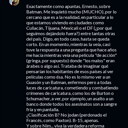
Exactamente como apuntas, Ernesto, sobre
Batman. Me inquietó mucho (MUCHO), por lo
cercano que es a la realidad, en particular a lo
que estamos viviendo en ciudades como
Culiacán, Tijuana, Mexicali o el DF (¿por qué
seguimos dejándolo fuera?) entre tantas otras
del país. Digo, en todo caso, hasta se queda
corto. En un momento, mientras la veía, casi
tuve la respuesta a una pregunta que hace años
me hacía mientras veía una película "de acción"
(gringa, por supuesto) donde "los malos" eran
árabes o algo así. Trataba de imaginar qué
pensarían los habitantes de esos países al ver
películas como ésa. No es lo mismo ver a un
Guasón y un Batman, enfermos pero a todas
luces de caricatura, cometiendo y combatiendo
crímenes de caricatura, como los de Burton o
Schumacher, a ver, por ejemplo, un asalto a un
banco donde todos los asesinatos son a sangre
fría y en pantalla.
¿Clasificación B? No jodan (perdonado el
Francés, como Paxton). B-15, apenas.
Y sobre Nim... viva la verdadera reforma