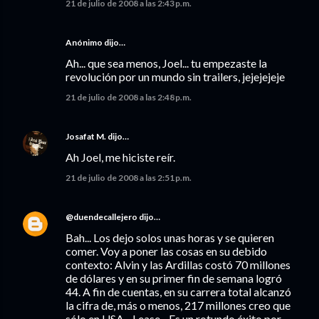
21 de julio de 2008 a las 2:43 p.m.
Anónimo dijo…
Ah... que sea menos, Joel... tu empezaste la
revolución por un mundo sin trailers, jejejejeje
21 de julio de 2008 a las 2:48 p.m.
Josafat M.
dijo…
Ah Joel, me hiciste reír.
21 de julio de 2008 a las 2:51 p.m.
@duendecallejero
dijo…
Bah... Los dejo solos unas horas y se quieren
comer. Voy a poner las cosas en su debido
contexto: Alvin y las Ardillas costó 70 millones
de dólares y en su primer fin de semana logró
44. A fin de cuentas, en su carrera total alcanzó
la cifra de, más o menos, 217 millones creo que
sólo en USA... Lease... Es un rotundo éxito por