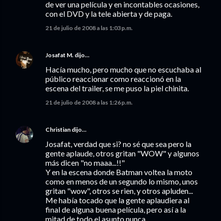
de ver una película y en incontables ocasiones,
con el DVD y la tele abierta y de paga.
21 de julio de 2008 a las 1:03 p.m.
Josafat M.
dijo…
Hacía mucho, pero mucho que no escuchaba al
público reaccionar como reaccionó en la
escena del trailer, se me puso la piel chinita.
21 de julio de 2008 a las 1:26 p.m.
Christian
dijo…
Josafat, verdad que si? no sé que sea pero la
gente aplaude, otros gritan "WOW" y algunos
más dicen "no maaa...!!"
Y en la escena donde Batman voltea la moto
como en menos de un segundo lo mismo, unos
gritan "wow", otros se rien, y otros apluden...
Me había tocado que la gente aplaudiera al
final de alguna buena película, pero así a la
mitad de todo el asunto nunca.