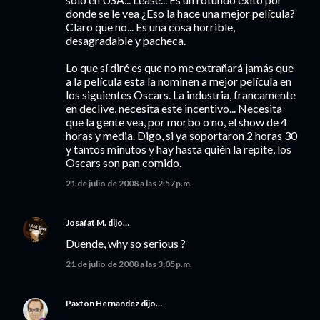
donde se le vea ¿Eso la hace una mejor película?
Claro que no... Es una cosa horrible,
desagradable y pacheca.
Lo que sí diré es que no me extrañará jamás que
a la película esta la nominen a mejor película en
los siguientes Oscars. La industria, francamente
en declive, necesita este incentivo... Necesita
que la gente vea, por morbo o no, el show de 4
horas y media. Digo, si ya soportaron 2 horas 30
y tantos minutos y hay hasta quién la repite, los
Oscars son pan comido.
21 de julio de 2008 a las 2:57 p.m.
Josafat M.
dijo…
Duende, why so serious ?
21 de julio de 2008 a las 3:05 p.m.
Paxton Hernandez
dijo…