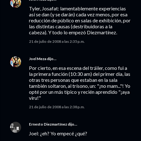
Tyler, Josafat: lamentablemente experiencias
así se dan (y se darán) cada vez menos, por esa
reducción de público en salas de exhibición, por
las distintas causas (destribuidoras a la
cabeza). Y todo lo empezó Diezmartínez.
21 de julio de 2008 a las 2:35 p.m.
Joel Meza
dijo…
Por cierto, en esa escena del tráiler, como fui a
la primera función (10:30 am) del primer día, las
otras tres personas que estaban en la sala
también soltaron, al trísono, un: "¡no mam..."! Yo
opté por un más típico y recién aprendido "¡aya
viru!"
21 de julio de 2008 a las 2:38 p.m.
Ernesto Diezmartínez
dijo…
Joel: ¿eh? Yo empecé ¿qué?