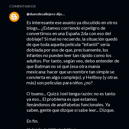
COMENTARIOS
@duendecallejero
dijo…
Es interesante ese asunto ya discutido en otros
blogs... ¿Estamos corriendo el peligro de
convertirnos en una España 2da con eso del
doblaje? Si mal no recuerdo, la situación quedó
de que toda aquella película "infantil" sería
doblada por eso de que, precisamente, los
infantes no pueden leer tan rápido como los
adultos. Por tanto, según veo, debo entender de
que Batman no sé qué (esa otra manía
mexicana: hacer que un nombre tan simple se
convierta en algo complejo), y Hellboy (y otras
más) son películas para niños ¿no?
O bueno... Quizá Joel tenga razón: no es tanto
ya eso... El problema es que estamos
llenándonos de analfabetas funcionales. Ya
saben, gente que dizque sí sabe leer... Dizque.
En fin.