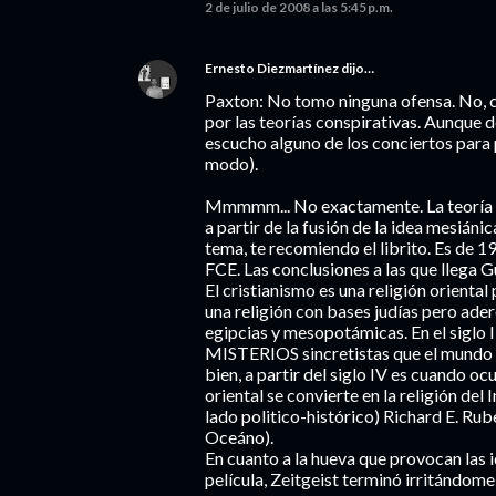
2 de julio de 2008 a las 5:45 p.m.
Ernesto Diezmartínez
dijo…
Paxton: No tomo ninguna ofensa. No, c
por las teorías conspirativas. Aunque d
escucho alguno de los conciertos para 
modo).
Mmmmm... No exactamente. La teoría de
a partir de la fusión de la idea mesiáni
tema, te recomiendo el librito. Es de 
FCE. Las conclusiones a las que llega 
El cristianismo es una religión orienta
una religión con bases judías pero ader
egipcias y mesopotámicas. En el siglo I
MISTERIOS sincretistas que el mundo 
bien, a partir del siglo IV es cuando 
oriental se convierte en la religión del
lado politico-histórico) Richard E. Rub
Oceáno).
En cuanto a la hueva que provocan las id
película, Zeitgeist terminó irritándome,