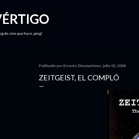
Ir al contenido principal
VÉRTIGO
log de cine que hace ¡ping!
Publicado por
Ernesto Diezmartínez
julio 02, 2008
ZEITGEIST, EL COMPLÓ