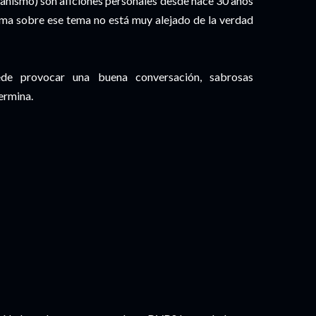
tianismo) son aficiones personales desde hace 30 años
irma sobre ese tema no está muy alejado de la verdad
ede provocar una buena conversación, sabrosas
termina.