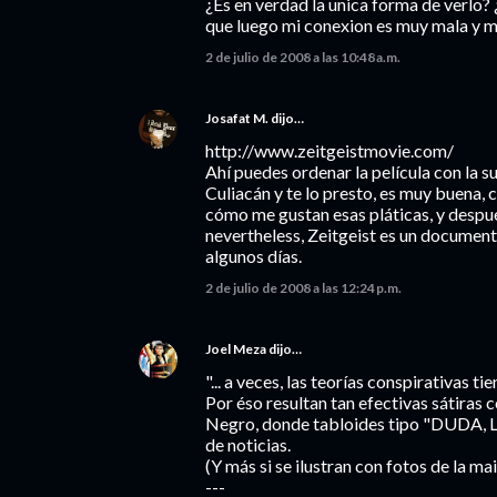
¿Es en verdad la unica forma de verlo?
que luego mi conexion es muy mala y m
2 de julio de 2008 a las 10:48 a.m.
Josafat M.
dijo…
http://www.zeitgeistmovie.com/
Ahí puedes ordenar la película con la su
Culiacán y te lo presto, es muy buena, 
cómo me gustan esas pláticas, y despué
nevertheless, Zeitgeist es un document
algunos días.
2 de julio de 2008 a las 12:24 p.m.
Joel Meza
dijo…
"... a veces, las teorías conspirativas t
Por éso resultan tan efectivas sátira
Negro, donde tabloides tipo "DUDA, Lo
de noticias.
(Y más si se ilustran con fotos de la ma
---