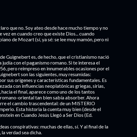
laro que no. Soy ateo desde hace mucho tiempo y no
e vez en cuando creo que existe Dios... cuando
piano de Mozart (sí, ya sé: se lee muy mamón, pero ni
 Guignebert es, de hecho, que el cristianismo nació
ca judía con el paganismo romano. Si te interesa el
1956, pero reimpreso en innumerables ocasiones por el
Guignebert son las siguientes, muy resumidas:
l por sus orígenes y características fundamentales. Es
ezada con influencias neoplatónicas griegas, sirias,
, hacia el final, aparece como uno de los tantos
romano-oriental tan bien sabía absorber. Ahora
ocurre el cambio trascendental: de un MISTERIO
 Imperio. Esta historia la cuenta muy bien (desde el
enstein en Cuando Jesús Llegó a Ser Dios (Ed.
eas conspirativas: muchas de ellas, sí. Y al final de la
 la verdad sea dicha.