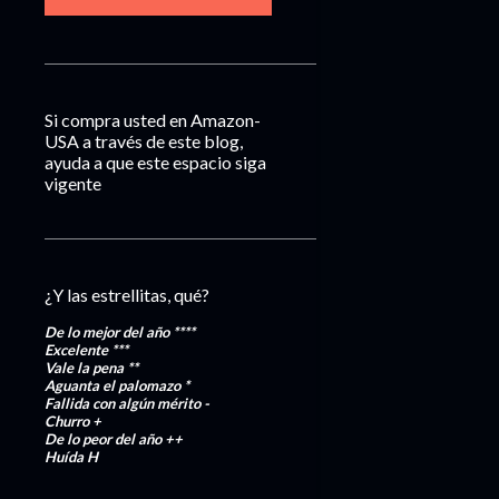
Si compra usted en Amazon-
USA a través de este blog,
ayuda a que este espacio siga
vigente
¿Y las estrellitas, qué?
De lo mejor del año
****
Excelente
***
Vale la pena
**
Aguanta el palomazo
*
Fallida con algún mérito
-
Churro
+
De lo peor del año
++
Huída
H