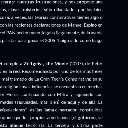
scargar nuestras frustraciones, y nos propone una
nos, claves, misterios, sólo dilucidados por los bien
cosa: a veces, las teorías conspirativas tienen algo o
 con las recientes declaraciones de Manuel Espino en
e el PAN hechó mano, legal o ilegalmente, de la ayuda
s priístas para ganar el 2006 "haiga sido como haiga
 vi completa
Zeitgeist, the Movie
(2007), de Peter
o en la red. Recomendando por uno de los más fieles
no mal tramado de La Gran Teoría Conspirativa: en su
na religión cuyas influencias se encuentran en muchas
por Horus, continuando con Mitra y siguiendo con
omadas (saqueadas, más bien) de aquí y de allá. La
nipulaciones" -así las llama el narrador- construidas
opone que los propios americanos (el gobierno, se
sto ataque terrorista. La tercera y última parte