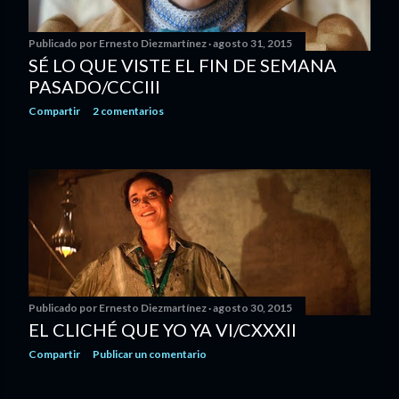
s
Publicado por
Ernesto Diezmartínez
agosto 31, 2015
SÉ LO QUE VISTE EL FIN DE SEMANA
PASADO/CCCIII
Compartir
2 comentarios
Publicado por
Ernesto Diezmartínez
agosto 30, 2015
EL CLICHÉ QUE YO YA VI/CXXXII
Compartir
Publicar un comentario