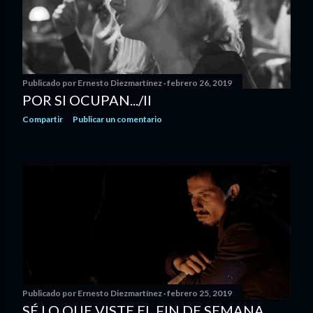
s
Publicado por
Ernesto Diezmartínez
febrero 26, 2019
POR SI OCUPAN.../II
Compartir
Publicar un comentario
Publicado por
Ernesto Diezmartínez
febrero 25, 2019
SÉ LO QUE VISTE EL FIN DE SEMANA