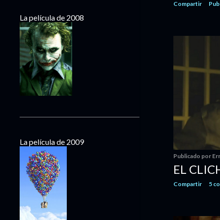
Compartir
Pub
octubre
4
La película de 2008
septiembre
6
agosto
5
julio
5
junio
8
mayo
7
abril
8
marzo
8
febrero
8
enero
9
La película de 2009
2018
148
Publicado por
Er
diciembre
20
EL CLIC
noviembre
7
Compartir
5 c
octubre
13
septiembre
8