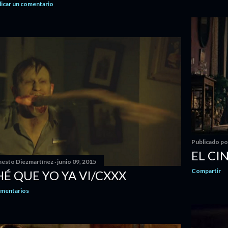
licar un comentario
Publicado p
EL CI
nesto Diezmartínez
junio 09, 2015
Compartir
HÉ QUE YO YA VI/CXXX
omentarios