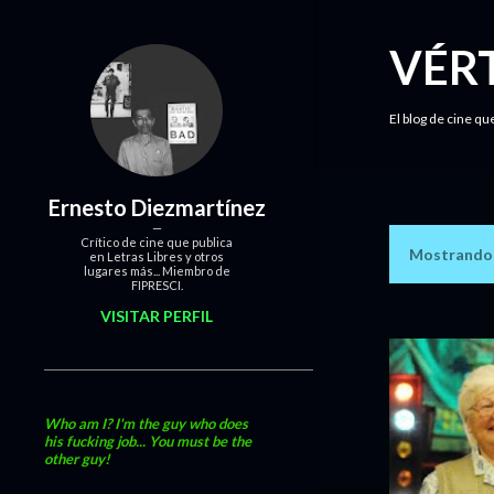
VÉR
El blog de cine qu
Ernesto Diezmartínez
Crítico de cine que publica
Mostrando l
en Letras Libres y otros
E
lugares más... Miembro de
FIPRESCI.
n
VISITAR PERFIL
t
r
a
Who am I? I'm the guy who does
his fucking job... You must be the
other guy!
d