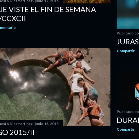
nesto Diezmartínez
junio 17, 2015
UE VISTE EL FIN DE SEMANA
/CCXCII
omentario
Publicado p
JURAS
Compartir
Publicado p
DURAN
nesto Diezmartínez
junio 15, 2015
Compartir
O 2015/II