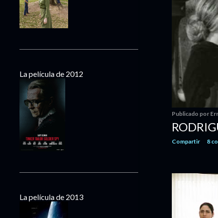
mayo
13
abril
8
marzo
12
febrero
10
enero
13
La película de 2012
2016
140
diciembre
22
noviembre
11
Publicado por
Er
octubre
14
RODRI
septiembre
9
Compartir
8 c
agosto
10
julio
7
junio
8
mayo
11
La película de 2013
abril
11