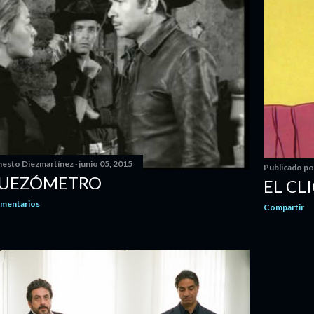
nesto Diezmartínez
junio 05, 2015
Publicado p
GUEZÓMETRO
EL CL
omentarios
Compartir