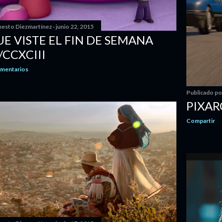
Publicado p
nesto Diezmartínez
junio 22, 2015
PÍDAL
UE VISTE EL FIN DE SEMANA
Compartir
CCXCIII
omentarios
Publicado p
PIXA
Compartir