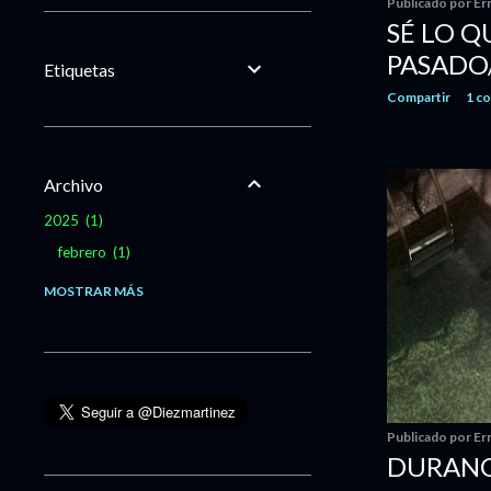
Publicado por
Er
SÉ LO Q
PASADO
Etiquetas
Compartir
1 c
Archivo
2025
1
febrero
1
2020
13
MOSTRAR MÁS
marzo
4
febrero
4
enero
5
2019
78
Publicado por
Er
diciembre
6
DURANG
noviembre
4