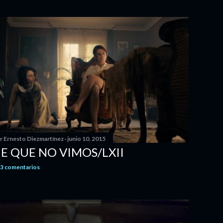
or
Ernesto Diezmartínez
junio 10, 2015
NE QUE NO VIMOS/LXII
3 comentarios