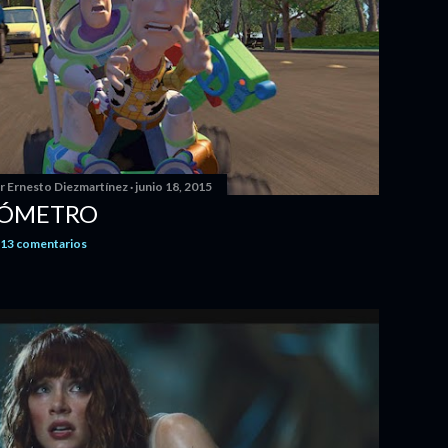
or
Ernesto Diezmartínez
junio 23, 2015
A CANTANDO/LXIII
2 comentarios
or
Ernesto Diezmartínez
junio 18, 2015
RÓMETRO
13 comentarios