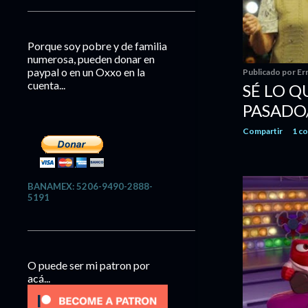
a
s
Porque soy pobre y de familia
numerosa, pueden donar en
paypal o en un Oxxo en la
Publicado por
Er
cuenta...
SÉ LO Q
PASADO
Compartir
1 c
BANAMEX: 5206-9490-2888-
5191
O puede ser mi patron por
acá...