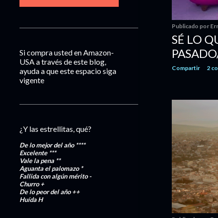
Publicado por
Er
SÉ LO Q
PASADO/
Si compra usted en Amazon-
USA a través de este blog,
Compartir
2 c
ayuda a que este espacio siga
vigente
¿Y las estrellitas, qué?
De lo mejor del año
****
Excelente
***
Vale la pena
**
Aguanta el palomazo
*
Fallida con algún mérito
-
Churro
+
De lo peor del año
++
Huída
H