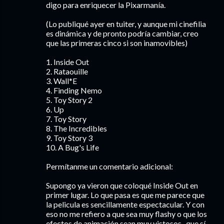
digo para enriquecer la Pixarmanía.
(Lo publiqué ayer en tuiter, y aunque mi cinefilia
es dinámica y de pronto podría cambiar, creo
que las primeras cinco si son inamovibles)
1. Inside Out
2. Rataouille
3. Wall*E
4. Finding Nemo
5. Toy Story 2
6. Up
7. Toy Story
8. The Incredibles
9. Toy Story 3
10. A Bug's Life
Permítanme un comentario adicional:
Supongo ya vieron que coloqué Inside Out en
primer lugar. Lo que pasa es que me parece que
la pelicula es sencillamente espectacular. Y con
eso no me refiero a que sea muy flashy o que los
efectos de animación sean muy vistosos -que sí