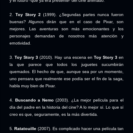
y el futuro -que ya era presente- del cine animado.
2.
Toy Story 2
(1999). ¿Segundas partes nunca fueron
buenas? Algunos dirán que en el caso de Pixar, son
mejores. Las aventuras son más emocionantes y los
personajes demandan de nosotros más atención y
emotividad.
3.
Toy Story 3
(2010). Hay una escena en
Toy Story 3
en
la que parece que todos los juguetes sucumbirán
quemados. El hecho de que, aunque sea por un momento,
uno pensara que realmente ese podía ser el fin de la saga,
habla muy bien de Pixar.
4.
Buscando a Nemo
(2003). ¿La mejor película para el
día del padre en la historia del cine? A lo mejor sí. Lo que sí
creo es que, seguramente, es la más divertida.
5.
Ratatouille
(2007). Es complicado hacer una película tan