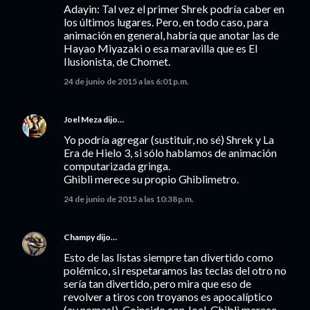
Adayin: Tal vez el primer Shrek podría caber en
los últimos lugares. Pero, en todo caso, para
animación en general, habría que anotar las de
Hayao Miyazaki o esa maravilla que es El
Ilusionista, de Chomet.
24 de junio de 2015 a las 6:01 p.m.
Joel Meza
dijo…
Yo podría agregar (sustituir, no sé) Shrek y La
Era de Hielo 3, si sólo hablamos de animación
computarizada gringa.
Ghibli merece su propio Ghiblimetro.
24 de junio de 2015 a las 10:38 p.m.
Champy
dijo…
Esto de las listas siempre tan divertido como
polémico, si respetaramos las teclas del otro no
sería tan divertido, pero mira que eso de
revolver a tiros con troyanos es apocalíptico
(ay nomas!). Coincido con Joel, Ghibli merece