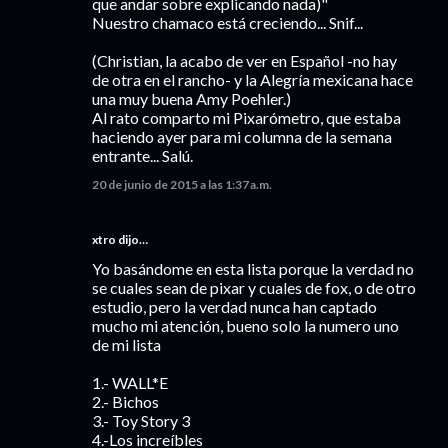
que andar sobre explicando nada)"
Nuestro chamaco está creciendo... Snif...
(Christian, la acabo de ver en Español -no hay
de otra en el rancho- y la Alegría mexicana hace
una muy buena Amy Poehler.)
Al rato comparto mi Pixarómetro, que estaba
haciendo ayer para mi columna de la semana
entrante... Salú.
20 de junio de 2015 a las 1:37 a.m.
xtro dijo…
Yo basándome en esta lista porque la verdad no
se cuales sean de pixar y cuales de fox, o de otro
estudio, pero la verdad nunca han captado
mucho mi atención, bueno solo la numero uno
de mi lista
1.- WALL*E
2.- Bichos
3.- Toy Story 3
4.-Los increíbles