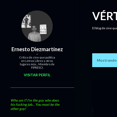
VÉR
El blog de cine qu
Ernesto Diezmartínez
Crítico de cine que publica
Mostrando 
en Letras Libres y otros
E
lugares más... Miembro de
FIPRESCI.
n
VISITAR PERFIL
t
r
a
Who am I? I'm the guy who does
his fucking job... You must be the
other guy!
d