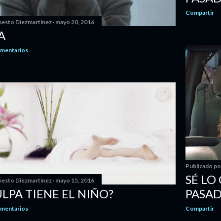
Compartir
nesto Diezmartínez
mayo 20, 2016
A
omentarios
Publicado p
SÉ LO
nesto Diezmartínez
mayo 15, 2016
PASA
LPA TIENE EL NIÑO?
Compartir
omentarios