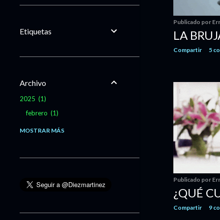
Publicado por
Er
Etiquetas
LA BRUJ
Compartir
5 c
Archivo
2025
1
febrero
1
2020
13
MOSTRAR MÁS
marzo
4
febrero
4
enero
5
Publicado por
Er
2019
78
¿QUÉ CU
diciembre
6
Compartir
9 c
noviembre
4