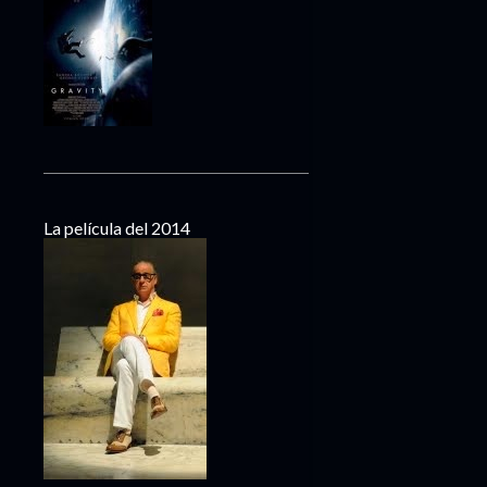
Ariel 2016: preferencias
Ariel 2016... en un vistazo
El cliché que yo ya vi/CXXXVIII
Sé lo que viste el fin de
semana pasado/CCXXXI
La Bruja
Sé lo que viste el fin de
semana pasado/CCXXX
La película del 2014
¿Qué culpa tiene el niño?
Sé lo que viste el fin de
semana pasado/CCXXIX
Capitán América: Civil War
Sé lo que viste el fin de
semana pasado/CCXXVIII
abril
11
marzo
11
febrero
10