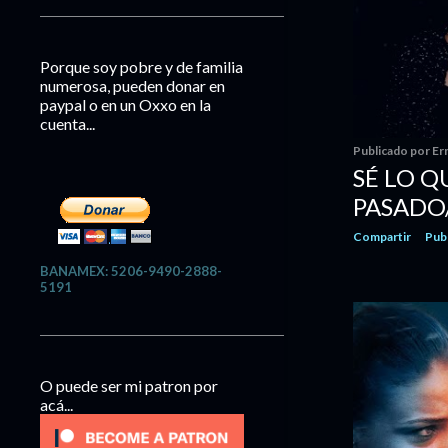
a
s
Porque soy pobre y de familia
numerosa, pueden donar en
paypal o en un Oxxo en la
cuenta...
Publicado por
Er
SÉ LO Q
PASADO
Compartir
Pub
BANAMEX: 5206-9490-2888-
5191
O puede ser mi patron por
acá...