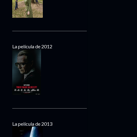
mayo
13
abril
8
marzo
12
febrero
10
enero
13
La película de 2012
2016
140
diciembre
22
noviembre
11
octubre
14
septiembre
9
agosto
10
julio
7
junio
8
mayo
11
La película de 2013
Sé lo que viste el fin de
semana pasado/CCXXXII