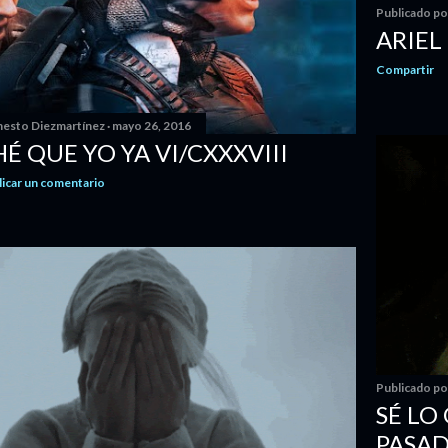
Publicado p
ARIEL 
Compartir
nesto Diezmartínez
mayo 26, 2016
HÉ QUE YO YA VI/CXXXVIII
licar un comentario
Publicado p
SÉ LO
PASAD