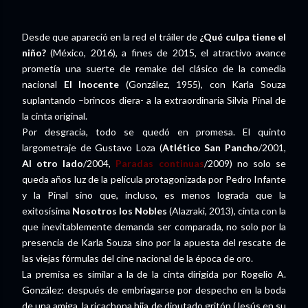
Desde que apareció en la red el tráiler de
¿Qué culpa tiene el
niño?
(México, 2016), a fines de 2015, el atractivo avance
prometía una suerte de remake del clásico de la comedia
nacional
El Inocente
(González, 1955), con Karla Souza
suplantando –brincos diera- a la extraordinaria Silvia Pinal de
la cinta original.
Por desgracia, todo se quedó en promesa. El quinto
largometraje de Gustavo Loza (
Atlético San Pancho
/2001,
Al otro lado
/2004,
Paradas continuas
/2009) no solo se
queda años luz de la película protagonizada por Pedro Infante
y la Pinal sino que, incluso, es menos lograda que la
exitosísima
Nosotros los Nobles
(Alazraki, 2013), cinta con la
que inevitablemente demanda ser comparada, no solo por la
presencia de Karla Souza sino por la apuesta del rescate de
las viejas fórmulas del cine nacional de la época de oro.
La premisa es similar a la de la cinta dirigida por Rogelio A.
González: después de embriagarse por despecho en la boda
de una amiga, la ricachona hija de diputado gritón (Jesús en su