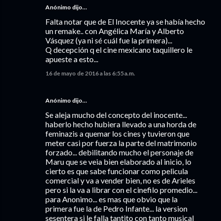
Anónimo dijo…
Falta notar que de El Inocente ya se había hecho
un remake.. con Angélica María y Alberto
Vásquez (ya ni sé cuál fue la primera)...
Q decepción q el cine mexicano taquillero le
apueste a esto...
16 de mayo de 2016 a las 6:55 a.m.
Anónimo dijo…
Se aleja mucho del concepto del inocente...
haberlo hecho hubiera llevado a una horda de
feminazis a quemar los cines y tuvieron que
meter casi por fuerza la parte del matrimonio
forzado... debilitando mucho el personaje de
Maru que se veia bien elaborado al inicio, lo
cierto es que sabe funcionar como pelicula
comercial y va a vender bien, no es de Arieles
pero si la va a librar con el cinefilo promedio...
para Anonimo... es mas que obvio que la
primera fue la de Pedro Infante... la version
sesentera si le falla tantito con tanto musical