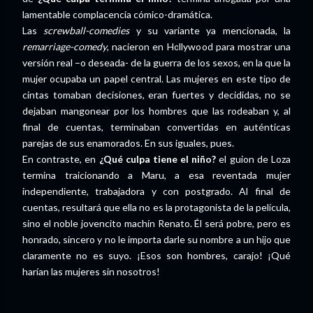
lamentable complacencia cómico-dramática.
Las
screwball-comedies
y su variante ya mencionada, la
remarriage-comedy
, nacieron en Hollywood para mostrar una
versión real –o deseada- de la guerra de los sexos, en la que la
mujer ocupaba un papel central. Las mujeres en este tipo de
cintas tomaban decisiones, eran fuertes y decididas, no se
dejaban mangonear por los hombres que las rodeaban y, al
final de cuentas, terminaban convertidas en auténticas
parejas de sus enamorados. En sus iguales, pues.
En contraste, en
¿Qué culpa tiene el niño?
el guion de Loza
termina traicionando a Maru, a esa reventada mujer
independiente, trabajadora y con postgrado. Al final de
cuentas, resultará que ella no es la protagonista de la película,
sino el noble jovencito machín Renato. Él será pobre, pero es
honrado, sincero y no le importa darle su nombre a un hijo que
claramente no es suyo. ¡Esos son hombres, carajo! ¡Qué
harían las mujeres sin nosotros!