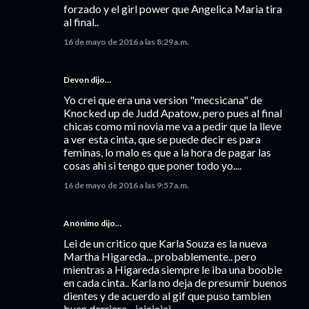
forzado y el girl power que Angelica Maria tira
al final..
16 de mayo de 2016 a las 8:29 a.m.
Devon dijo…
Yo crei que era una version "mecsicana" de
Knocked up de Judd Apatow, pero pues al final
chicas como mi novia me va a pedir que la lleve
a ver esta cinta, que se puede decir es para
feminas, lo malo es que a la hora de pagar las
cosas ahi si tengo que poner todo yo....
16 de mayo de 2016 a las 9:57 a.m.
Anónimo dijo…
Lei de un critico que Karla Souza es la nueva
Martha Higareda... probablemente.. pero
mientras a Higareda siempre le iba una boobie
en cada cinta.. Karla no deja de presumir buenos
dientes y de acuerdo al gif que puso tambien
buen derriere... jajajajaj