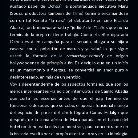
gustado papel de Ochoa), la postgraduada ejecutiva Maru
(Souza, productora también del filme) termina encamándose
con un tal Renato “la rana” (el debutante en cine Ricardo
Abarca), un bueno-para-nada y “jodido” de 21 años que no ha
terminado la prepa ni tiene trabajo. Como el señor diputado
Ochoa está en campaña para el senado, obliga a su hija a
casarse con el pobretón de marras y ya sabrá lo que sigue
usted: la fórmula de la
remarriage-comedy
de origen
hollywoodense de principio a fin. Es decir, lo que en un inicio
es un matrimonio a fuerzas, se convertirá en amor puro y
desinteresado, en más de un sentido.
Voy a desentenderme de los aspectos formales, que son los
menos interesantes –la edición interruptus de Camilo Abadía
que corta las escenas antes de que el gag termine de
funcionar o después que se cebó, el apenas funcional manejo
del espacio de parte del cinefotógrafo Carlos Hidalgo que
después de la toma aérea de Maru parada en el balcón del
hotel no tiene nada más que mostrar-, para concentrarme en
la historia escrita por el propio director Loza y en su ideología.