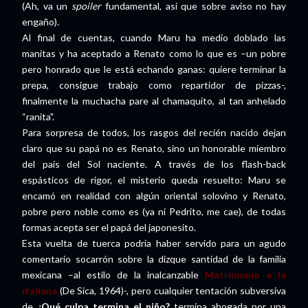
(Ah, va un
spoiler
fundamental, así que sobre aviso no hay
engaño).
Al final de cuentas, cuando Maru ha medio doblado las
manitas y ha aceptado a Renato como lo que es –un pobre
pero honrado que le está echando ganas: quiere terminar la
prepa, consigue trabajo como repartidor de pizzas-,
finalmente la muchacha pare al chamaquito, al tan anhelado
“ranita".
Para sorpresa de todos, los rasgos del recién nacido dejan
claro que su papá no es Renato, sino un honorable miembro
del país del Sol naciente. A través de los flash-back
espásticos de rigor, el misterio queda resuelto: Maru se
encamó en realidad con algún oriental solovino y Renato,
pobre pero noble como es (ya ni Pedrito, me cae), de todas
formas acepta ser el papá del japonesito.
Esta vuelta de tuerca podría haber servido para un agudo
comentario socarrón sobre la dizque santidad de la familia
mexicana –al estilo de la inalcanzable
Matrimonio a la
italiana
(De Sica, 1964)-, pero cualquier tentación subversiva
de
¿Qué culpa termina el niño?
termina ahogada por una