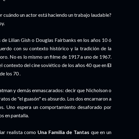
er cuándo un actor está haciendo un trabajo laudable?
oy.
es de Lilian Gish o Douglas Fairbanks en los años 10 ó
uerdo con su contexto histórico y la tradición de la
onoro. No es lo mismo un filme de 1917 a uno de 1967.
el contexto del cine soviético de los años 40 que en
El
de los 70
.
 Batman y demás enmascarados: decir que Nicholson o
ratos de "el guasón" es absurdo. Los dos encarnaron a
sos. Uno espera un comportamiento desaforado por
os en pantalla.
iar realista como
Una Familia de Tantas
que en un