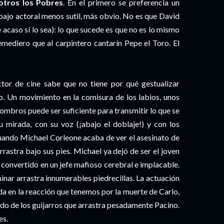
otros los Pobres
. En el primero se preferencia un
abajo actoral menos sutil, más obvio. No es que David
 acaso sí lo sea): lo que sucede es que no es lo mismo
emediero que al carpintero cantarín Pepe el Toro. El
ctor de cine sabe que no tiene por qué gestualizar
up. Un movimiento en la comisura de los labios, unos
ombros puede ser suficiente para transmitir lo que se
u mirada, con su voz (¡abajo el doblaje!) y con los
cuando Michael Corleone acaba de ver el asesinato de
rrastra bajo sus pies. Michael ya dejó de ser el joven
a convertido en un jefe mafioso cerebral e implacable.
inar arrastra innumerables piedrecillas. La actuación
da en la reacción que tenemos por la muerte de Carlo,
ido de los guijarros que arrastra pesadamente Pacino.
es.