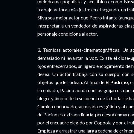
melodrama populista y sensiblero como
Nos
trabajo actoral más justo; en el segundo, un tr
Silva sea mejor actor que Pedro Infante (aunque
interpretar a un vendedor de aspiradoras clas
personaje condiciona al actor.
3. Técnicas actorales-cinematográficas. Un a
demasiado ni levantar la voz. Existe el close-
ojos entrecerrados, un ligero encogimiento de h
desea. Un actor trabaja con su cuerpo, con s
objetos que le rodean. Al final de
El Padrino
, 
su cuñado, Pacino actúa con los guijarros que a
alegre y limpio de la secuencia de la boda: se h
Camina encorvado, su mirada es gélida y al cam
de Pacino es extraordinaria, pero está enmarca
por el encuadre elegido por Coppola y por el ru
Empieza a arrastrar una larga cadena de crímen