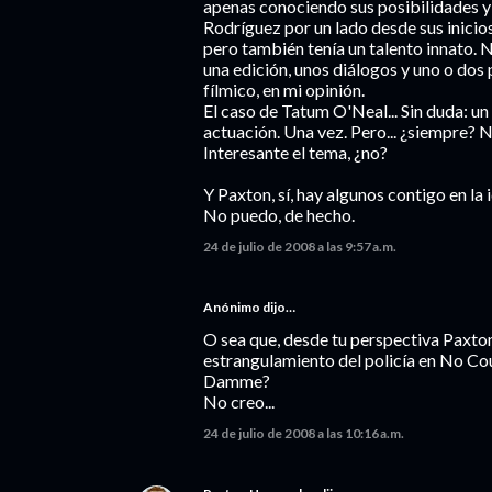
apenas conociendo sus posibilidades y 
Rodríguez por un lado desde sus inicio
pero también tenía un talento innato. 
una edición, unos diálogos y uno o dos 
fílmico, en mi opinión.
El caso de Tatum O'Neal... Sin duda: un
actuación. Una vez. Pero... ¿siempre? N
Interesante el tema, ¿no?
Y Paxton, sí, hay algunos contigo en la 
No puedo, de hecho.
24 de julio de 2008 a las 9:57 a.m.
Anónimo dijo…
O sea que, desde tu perspectiva Paxton
estrangulamiento del policía en No Co
Damme?
No creo...
24 de julio de 2008 a las 10:16 a.m.