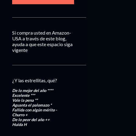
Si compra usted en Amazon-
USA a través de este blog,
ayuda a que este espacio siga
vigente
¿Y las estrellitas, qué?
De lo mejor del año
****
Excelente
***
Vale la pena
**
Aguanta el palomazo
*
Fallida con algún mérito
-
Churro
+
De lo peor del año
++
Huída
H