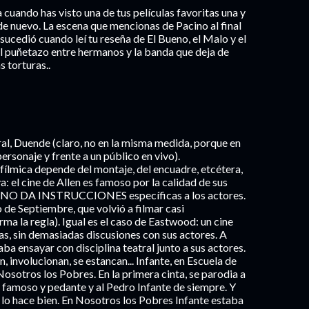
a cuando has visto una de tus películas favoritas una y
la de nuevo. La escena que mencionas de Pacino al final
sucedió cuando leí tu reseña de El Bueno, el Malo y el
, el puñetazo entre hermanos y la banda que deja de
s torturas..
ral, Duende (claro, no en la misma medida, porque en
personaje y frente a un público en vivo).
 fílmica depende del montaje, del encuadre, etcétera,
 el cine de Allen es famoso por la calidad de sus
en NO DA INSTRUCCIONES específicas a los actores.
de Septiembre, que volvió a filmar casi
ma la regla). Igual es el caso de Eastwood: un cine
s, sin demasiadas discusiones con sus actores. A
a ensayar con disciplina teatral junto a sus actores.
, involucionan, se estancan... Infante, en Escuela de
osotros los Pobres. En la primera cinta, se parodia a
r famoso y pedante y al Pedro Infante de siempre. Y
, lo hace bien. En Nosotros los Pobres Infante estaba