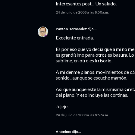
Interesantes post... Un saludo.
24 de julio de 2008 a las 8:50 a.m.
Paxton Hernandez
dijo…
Excelente entrada.
Es por eso que yo decía que a mí no me 
es grandísimo para otros es basura. Lo q
sublime, en otro es irrisorio.
A mí denme planos, movimientos de cám
sonido...aunque se escuche mamón.
Así que aunque esté la mismísima Greta
del plano. Y eso incluye las cortinas.
Jejeje.
24 de julio de 2008 a las 8:57 a.m.
Anónimo dijo…