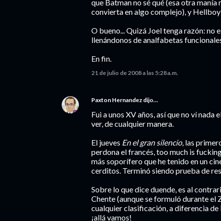
que Batman no sé qué (esa otra manía 
convierta en algo complejo), y Hellboy 
O bueno... Quizá Joel tenga razón: no e
llenándonos de analfabetas funcionales.
En fin.
21 de julio de 2008 a las 5:28 a.m.
Paxton Hernandez
dijo…
Fui a unos XV años, así que no ví nada
ver, de cualquier manera.
El jueves
En el gran silencio
, las prime
perdona el francés, too much is fucking
más soporífero que he tenido en un ci
cerditos. Terminó siendo prueba de res
Sobre lo que dice duende, es al contrar
Chente (aunque se formuló durante el Ze
cualquier clasificación, a diferencia de
¡allá vamos!