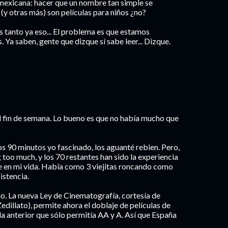
mexicana: hacer que un nombre tan simple se
(y otras más) son películas para niños ¿no?
s tanto ya eso... El problema es que estamos
 Ya saben, gente que dizque sí sabe leer... Dizque.
 el fin de semana. Lo bueno es que no había mucho que
ros 90 minutos yo fascinado, los aguanté rebien. Pero,
 too much, y los 70 restantes han sido la experiencia
ne en mi vida. Había como 3 viejitas roncando como
istencia.
io. La nueva Ley de Cinematografía, cortesía de
dillato), permite ahora el doblaje de películas de
 la anterior que sólo permitía AA y A. Así que España