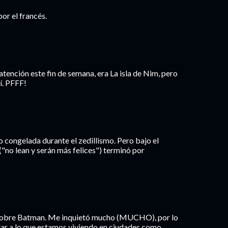
or el francés.
atención este fin de semana, era La isla de Nim, pero
í. PFFF!
vo congelada durante el zedillismo. Pero bajo el
("no lean y serán más felices") terminó por
sobre Batman. Me inquietó mucho (MUCHO), por lo
cular a lo que estamos viviendo en ciudades como