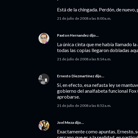
Está de la chingada. Perdón, de nuevo, p
21 de julio de 2008 a las 8:00 a.m.
Paxton Hernandez
dijo…
La única cinta que me había llamado la 
todas las copias llegaron dobladas aqu
21 de julio de 2008 a las 8:14 a.m.
Ernesto Diezmartínez
dijo…
Sí, en efecto, esa nefasta ley se mantu
gobierno del analfabeta funcional Fox 
aprobarse.
21 de julio de 2008 a las 8:52 a.m.
Joel Meza
dijo…
Exactamente como apuntas, Ernesto, 
cercano que es a la realidad, en parti