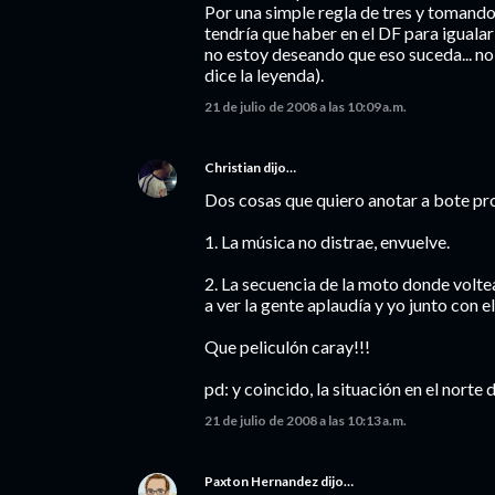
Por una simple regla de tres y tomando
tendría que haber en el DF para igualar 
no estoy deseando que eso suceda... no
dice la leyenda).
21 de julio de 2008 a las 10:09 a.m.
Christian
dijo…
Dos cosas que quiero anotar a bote pr
1. La música no distrae, envuelve.
2. La secuencia de la moto donde voltea e
a ver la gente aplaudía y yo junto con e
Que peliculón caray!!!
pd: y coincido, la situación en el norte
21 de julio de 2008 a las 10:13 a.m.
Paxton Hernandez
dijo…