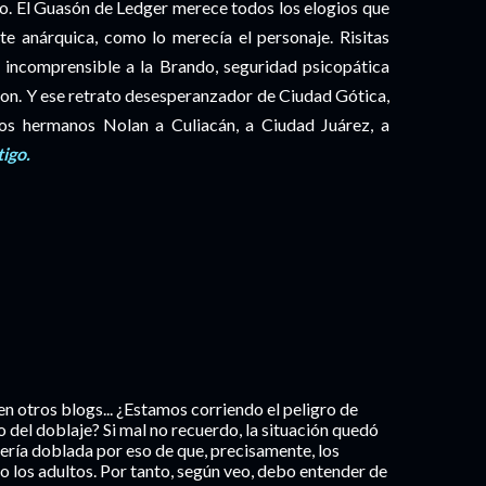
ño. El Guasón de Ledger merece todos los elogios que
nte anárquica, como lo merecía el personaje. Risitas
 incomprensible a la Brando, seguridad psicopática
son. Y ese retrato desesperanzador de Ciudad Gótica,
o los hermanos Nolan a Culiacán, a Ciudad Juárez, a
igo.
en otros blogs... ¿Estamos corriendo el peligro de
 del doblaje? Si mal no recuerdo, la situación quedó
 sería doblada por eso de que, precisamente, los
o los adultos. Por tanto, según veo, debo entender de