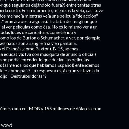
por qué seguimos dejándolo fuera?) entre tantas otras
queda corto. En un momento, mientras la veía, casi tuve
ños me hacía mientras veía una película "de acción"
s" eran árabes o algo así. Trataba de imaginar qué
 al ver películas como ésa. No es lo mismo ver a un
odas luces de caricatura, cometiendo y
omo los de Burton o Schumacher, a ver, por ejemplo,
esinatos son a sangre fría y en pantalla.
 el Francés, como Paxton). B-15, apenas.
a educativa: (va con musiquita de anuncio oficial)
 no podía entender lo que decían las películas
os (al menos los que hablamos Español) entendemos
eer como país? La respuesta está en un vistazo a la
 dijo "Destruibuidoras"?
s: número uno en IMDB y 155 millones de dólares en un
n wow!