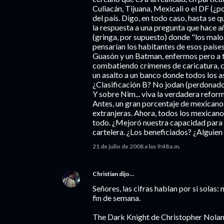
Culiacán, Tijuana, Mexicali o el DF (¿
del país. Digo, en todo caso, hasta se 
la respuesta a una pregunta que hace a
(gringa, por supuesto) donde "los malo
pensarían los habitantes de esos países
Guasón y un Batman, enfermos pero a t
combatiendo crímenes de caricatura, c
un asalto a un banco donde todos los as
¿Clasificación B? No jodan (perdonado
Y sobre Nim... viva la verdadera reform
Antes, un gran porcentaje de mexicanos
extranjeras. Ahora, todos los mexican
todo. ¿Mejoró nuestra capacidad para l
cartelera. ¿Los beneficiados? ¿Alguien
21 de julio de 2008 a las 9:48 a.m.
Christian
dijo…
Señores, las cifras hablan por si sola
fin de semana.
The Dark Knight de Christopher Nola