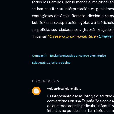
todos los tiempos, por lo menos el mejor del a
se han escrito: su intérpretación es genialme
contagiosas de César Romero, dicción a ratos
kubrickiana, exasperación ególatra a la Nichol
su policía, sus ciudadanos... ¿habrán viajad
Tijuana?
Mi reseña, próximamente, en
Cinevert
Compartir
Enviar la entrada por correo electrónico
Etiquetas:
Cartelera de cine
COMENTARIOS
@duendecallejero
dijo…
Es interesante ese asunto ya discutido 
convertirnos en una España 2da con eso
de que toda aquella película "infantil"
infantes no pueden leer tan rápido com