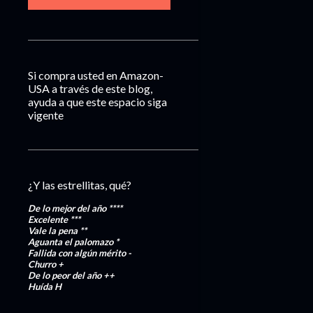
Si compra usted en Amazon-
USA a través de este blog,
ayuda a que este espacio siga
vigente
¿Y las estrellitas, qué?
De lo mejor del año
****
Excelente
***
Vale la pena
**
Aguanta el palomazo
*
Fallida con algún mérito
-
Churro
+
De lo peor del año
++
Huída
H