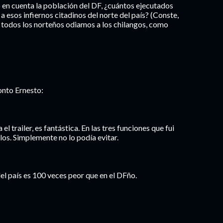
 en cuenta la población del DF, ¿cuántos ejecutados
a esos infiernos citadinos del norte del país? (Conste,
 todos los norteños odiamos a los chilangos, como
onto Ernesto:
l trailer, es fantástica. En las tres funciones que fui
llos. Simplemente no lo podía evitar.
 del país es 100 veces peor que en el DFño.