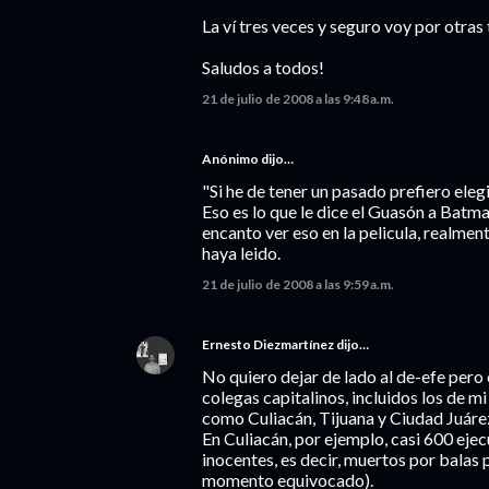
La ví tres veces y seguro voy por otras 
Saludos a todos!
21 de julio de 2008 a las 9:48 a.m.
Anónimo dijo…
"Si he de tener un pasado prefiero elegir
Eso es lo que le dice el Guasón a Batm
encanto ver eso en la pelicula, realment
haya leido.
21 de julio de 2008 a las 9:59 a.m.
Ernesto Diezmartínez
dijo…
No quiero dejar de lado al de-efe per
colegas capitalinos, incluidos los de 
como Culiacán, Tijuana y Ciudad Juáre
En Culiacán, por ejemplo, casi 600 eje
inocentes, es decir, muertos por balas 
momento equivocado).