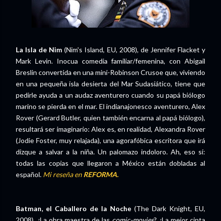
La Isla de Nim
(Nim's Island, EU, 2008), de Jennifer Flacket y
Mark Levin. Inocua comedia familiar/femenina, con Abigail
Breslin convertida en una mini-Robinson Crusoe que, viviendo
en una pequeña isla desierta del Mar Sudasiático, tiene que
pedirle ayuda a un audaz aventurero cuando su papá biólogo
marino se pierda en el mar. El indianajonesco aventurero, Alex
Rover (Gerard Butler, quien también encarna al papá biólogo),
resultará ser imaginario: Alex es, en realidad, Alexandra Rover
(Jodie Foster, muy relajada), una agorafóbica escritora que irá
dizque a salvar a la niña. Un palomazo indoloro. Ah, eso sí:
todas las copias que llegaron a México están dobladas al
español.
Mi reseña en
REFORMA.
Batman, el Caballero de la Noche
(The Dark Knight, EU,
2008). ¿La obra maestra de las
comic-movies
? ¿La mejor cinta