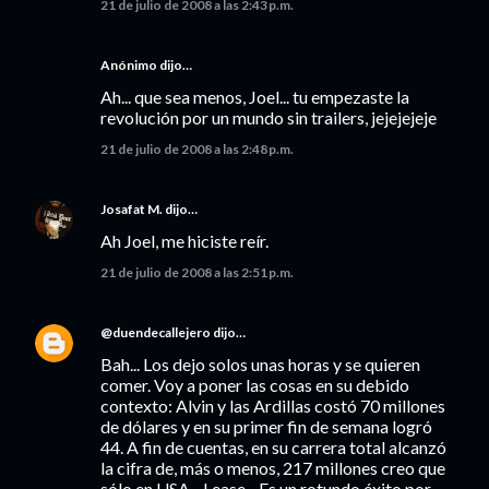
21 de julio de 2008 a las 2:43 p.m.
Anónimo dijo…
Ah... que sea menos, Joel... tu empezaste la
revolución por un mundo sin trailers, jejejejeje
21 de julio de 2008 a las 2:48 p.m.
Josafat M.
dijo…
Ah Joel, me hiciste reír.
21 de julio de 2008 a las 2:51 p.m.
@duendecallejero
dijo…
Bah... Los dejo solos unas horas y se quieren
comer. Voy a poner las cosas en su debido
contexto: Alvin y las Ardillas costó 70 millones
de dólares y en su primer fin de semana logró
44. A fin de cuentas, en su carrera total alcanzó
la cifra de, más o menos, 217 millones creo que
sólo en USA... Lease... Es un rotundo éxito por