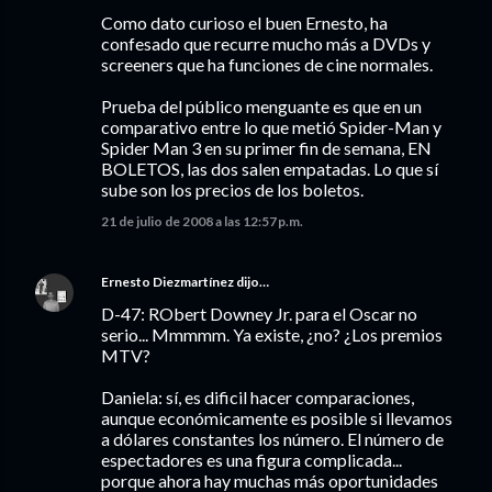
Como dato curioso el buen Ernesto, ha
confesado que recurre mucho más a DVDs y
screeners que ha funciones de cine normales.
Prueba del público menguante es que en un
comparativo entre lo que metió Spider-Man y
Spider Man 3 en su primer fin de semana, EN
BOLETOS, las dos salen empatadas. Lo que sí
sube son los precios de los boletos.
21 de julio de 2008 a las 12:57 p.m.
Ernesto Diezmartínez
dijo…
D-47: RObert Downey Jr. para el Oscar no
serio... Mmmmm. Ya existe, ¿no? ¿Los premios
MTV?
Daniela: sí, es dificil hacer comparaciones,
aunque económicamente es posible si llevamos
a dólares constantes los número. El número de
espectadores es una figura complicada...
porque ahora hay muchas más oportunidades