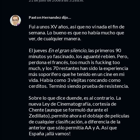
21 de julio de 2008 a las 5:28 a.m.
Paxton Hernandez
dijo…
Fui a unos XV años, así que no ví nada el fin de
semana. Lo bueno es que no había mucho que
ver, de cualquier manera.
El jueves
En el gran silencio
, las primeros 90
minutos yo fascinado, los aguanté rebien. Pero,
perdona el francés, too much is fucking too
much, y los 70 restantes han sido la experiencia
más soporífero que he tenido en un cine en mi
vida. Había como 3 viejitas roncando como
cerditos. Terminó siendo prueba de resistencia.
Sobre lo que dice duende, es al contrario. La
nueva Ley de Cinematografía, cortesía de
Chente (aunque se formuló durante el
Zedillato), permite ahora el doblaje de películas
de cualquier clasificación, a diferencia de la
anterior que sólo permitía AA y A. Así que
España ¡allá vamos!