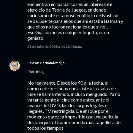
encuentran en los barcos es un interesante
ejercicio de Teoría de Juegos, en donde
curiosamente el famoso equlibrio de Nash no
se da. Suerte para ellos que ahi estaba Batman y
que ellos no fueron racionales que si no...
Ese Guasón no es cualquier loquito, es un
geniazo.
21 de julio de 2008 a las 12:40 p.m.
Paxton Hernandez
dijo…
Daniela,
No realmente. Desde los 90 a la fecha, el
número de personas que asiste a las salas de
cine se ha mantenido, incluso menguado. Ya no
va tanta gente al cine como antes, ante el
avance del DVD, las descargas legales e
ilegales, TV restringida. De ahí que por el
momento parezca imposible que una película
desbanque a Titanic como la más taquillera de
todos los tiempos.