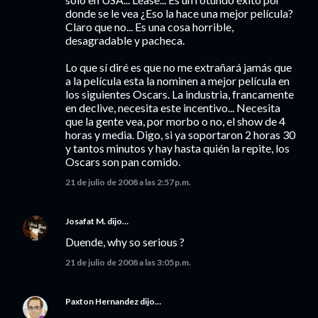
donde se le vea ¿Eso la hace una mejor película?
Claro que no... Es una cosa horrible,
desagradable y pacheca.
Lo que sí diré es que no me extrañará jamás que
a la película esta la nominen a mejor película en
los siguientes Oscars. La industria, francamente
en declive, necesita este incentivo... Necesita
que la gente vea, por morbo o no, el show de 4
horas y media. Digo, si ya soportaron 2 horas 30
y tantos minutos y hay hasta quién la repite, los
Oscars son pan comido.
21 de julio de 2008 a las 2:57 p.m.
Josafat M.
dijo…
Duende, why so serious ?
21 de julio de 2008 a las 3:05 p.m.
Paxton Hernandez
dijo…