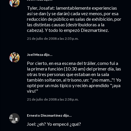
Tyler, Josafat: lamentablemente experiencias
así se dan (y se darán) cada vez menos, por esa
reducción de público en salas de exhibición, por
las distintas causas (destribuidoras a la
cabeza). Y todo lo empezó Diezmartínez.
21 de julio de 2008 a las 2:35 p.m.
Joel Meza
dijo…
Por cierto, en esa escena del tráiler, como fui a
la primera función (10:30 am) del primer día, las
otras tres personas que estaban en la sala
también soltaron, al trísono, un: "¡no mam..."! Yo
opté por un más típico y recién aprendido "¡aya
viru!"
21 de julio de 2008 a las 2:38 p.m.
Ernesto Diezmartínez
dijo…
Joel: ¿eh? Yo empecé ¿qué?