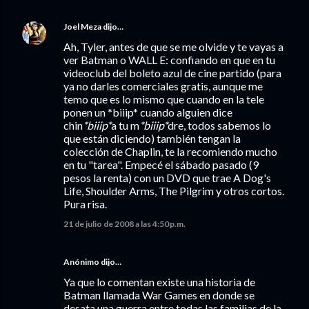
Joel Meza
dijo…
Ah, Tyler, antes de que se me olvide y te vayas a
ver Batman o WALL E: confiando en que en tu
videoclub del boleto azul de cine partido (para
ya no darles comerciales gratis, aunque me
temo que es lo mismo que cuando en la tele
ponen un *biiip* cuando alguien dice
chin
*biiip*
a tu m
*biiip*
dre, todos sabemos lo
que están diciendo) también tengan la
colección de Chaplin, te la recomiendo mucho
en tu "tarea". Empecé el sábado pasado (9
pesos la renta) con un DVD que trae A Dog's
Life, Shoulder Arms, The Pilgrim y otros cortos.
Pura risa.
21 de julio de 2008 a las 4:50 p.m.
Anónimo dijo…
Ya que lo comentan existe una historia de
Batman llamada War Games en donde se
desata una guerra entre todas las familias de la