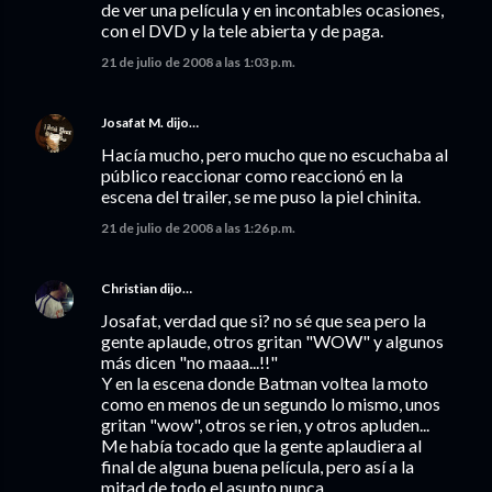
de ver una película y en incontables ocasiones,
con el DVD y la tele abierta y de paga.
21 de julio de 2008 a las 1:03 p.m.
Josafat M.
dijo…
Hacía mucho, pero mucho que no escuchaba al
público reaccionar como reaccionó en la
escena del trailer, se me puso la piel chinita.
21 de julio de 2008 a las 1:26 p.m.
Christian
dijo…
Josafat, verdad que si? no sé que sea pero la
gente aplaude, otros gritan "WOW" y algunos
más dicen "no maaa...!!"
Y en la escena donde Batman voltea la moto
como en menos de un segundo lo mismo, unos
gritan "wow", otros se rien, y otros apluden...
Me había tocado que la gente aplaudiera al
final de alguna buena película, pero así a la
mitad de todo el asunto nunca.