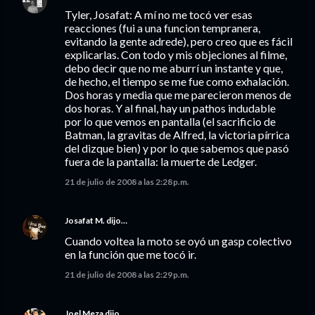
Tyler, Josafat: A mí no me tocó ver esas
reacciones (fui a una funcion tempranera,
evitando la gente adrede), pero creo que es fácil
explicarlas. Con todo y mis objeciones al filme,
debo decir que no me aburrí un instante y que,
de hecho, el tiempo se me fue como exhalación.
Dos horas y media que me parecieron menos de
dos horas. Y al final, hay un pathos indudable
por lo que vemos en pantalla (el sacrificio de
Batman, la gravitas de Alfred, la victoria pírrica
del dizque bien) y por lo que sabemos que pasó
fuera de la pantalla: la muerte de Ledger.
21 de julio de 2008 a las 2:28 p.m.
Josafat M.
dijo…
Cuando voltea la moto se oyó un gasp colectivo
en la función que me tocó ir.
21 de julio de 2008 a las 2:29 p.m.
Joel Meza
dijo…