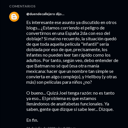
COMENTARIOS
@duendecallejero
dijo…
Es interesante ese asunto ya discutido en otros
blogs... ¿Estamos corriendo el peligro de
convertirnos en una España 2da con eso del
doblaje? Si mal no recuerdo, la situación quedó
de que toda aquella película "infantil" sería
doblada por eso de que, precisamente, los
infantes no pueden leer tan rápido como los
adultos. Por tanto, según veo, debo entender de
que Batman no sé qué (esa otra manía
mexicana: hacer que un nombre tan simple se
convierta en algo complejo), y Hellboy (y otras
más) son películas para niños ¿no?
O bueno... Quizá Joel tenga razón: no es tanto
ya eso... El problema es que estamos
llenándonos de analfabetas funcionales. Ya
saben, gente que dizque sí sabe leer... Dizque.
En fin.