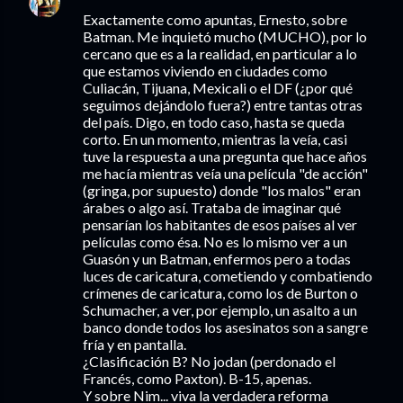
Exactamente como apuntas, Ernesto, sobre
Batman. Me inquietó mucho (MUCHO), por lo
cercano que es a la realidad, en particular a lo
que estamos viviendo en ciudades como
Culiacán, Tijuana, Mexicali o el DF (¿por qué
seguimos dejándolo fuera?) entre tantas otras
del país. Digo, en todo caso, hasta se queda
corto. En un momento, mientras la veía, casi
tuve la respuesta a una pregunta que hace años
me hacía mientras veía una película "de acción"
(gringa, por supuesto) donde "los malos" eran
árabes o algo así. Trataba de imaginar qué
pensarían los habitantes de esos países al ver
películas como ésa. No es lo mismo ver a un
Guasón y un Batman, enfermos pero a todas
luces de caricatura, cometiendo y combatiendo
crímenes de caricatura, como los de Burton o
Schumacher, a ver, por ejemplo, un asalto a un
banco donde todos los asesinatos son a sangre
fría y en pantalla.
¿Clasificación B? No jodan (perdonado el
Francés, como Paxton). B-15, apenas.
Y sobre Nim... viva la verdadera reforma