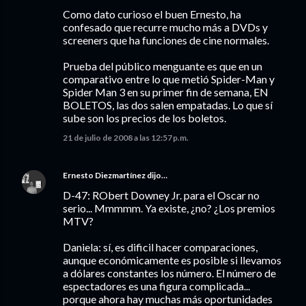
Como dato curioso el buen Ernesto, ha
confesado que recurre mucho más a DVDs y
screeners que ha funciones de cine normales.
Prueba del público menguante es que en un
comparativo entre lo que metió Spider-Man y
Spider Man 3 en su primer fin de semana, EN
BOLETOS, las dos salen empatadas. Lo que sí
sube son los precios de los boletos.
21 de julio de 2008 a las 12:57 p.m.
Ernesto Diezmartínez
dijo…
D-47: RObert Downey Jr. para el Oscar no
serio... Mmmmm. Ya existe, ¿no? ¿Los premios
MTV?
Daniela: sí, es dificil hacer comparaciones,
aunque económicamente es posible si llevamos
a dólares constantes los número. El número de
espectadores es una figura complicada...
porque ahora hay muchas más oportunidades