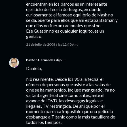
encuentran en los barcos es un interesante
ejercicio de Teoría de Juegos, en donde
curiosamente el famoso equlibrio de Nash no
se da. Suerte para ellos que ahi estaba Batman y
que ellos no fueron racionales que si no...
Ese Guasón no es cualquier loquito, es un
geniazo.
21 de julio de 2008 a las 12:40 p.m.
Paxton Hernandez
dijo…
Daniela,
No realmente. Desde los 90 a la fecha, el
número de personas que asiste a las salas de
cine se ha mantenido, incluso menguado. Ya no
va tanta gente al cine como antes, ante el
avance del DVD, las descargas legales e
ilegales, TV restringida. De ahí que por el
momento parezca imposible que una película
desbanque a Titanic como la más taquillera de
todos los tiempos.