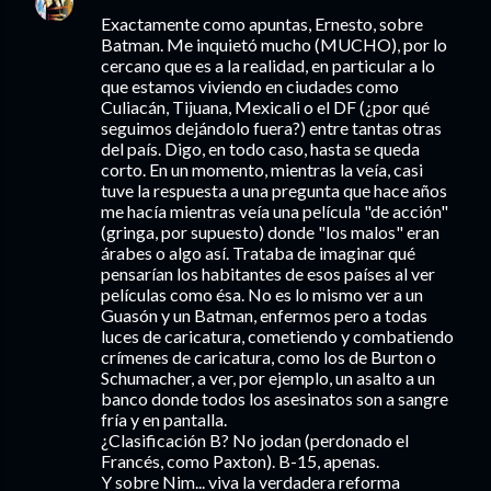
Exactamente como apuntas, Ernesto, sobre
Batman. Me inquietó mucho (MUCHO), por lo
cercano que es a la realidad, en particular a lo
que estamos viviendo en ciudades como
Culiacán, Tijuana, Mexicali o el DF (¿por qué
seguimos dejándolo fuera?) entre tantas otras
del país. Digo, en todo caso, hasta se queda
corto. En un momento, mientras la veía, casi
tuve la respuesta a una pregunta que hace años
me hacía mientras veía una película "de acción"
(gringa, por supuesto) donde "los malos" eran
árabes o algo así. Trataba de imaginar qué
pensarían los habitantes de esos países al ver
películas como ésa. No es lo mismo ver a un
Guasón y un Batman, enfermos pero a todas
luces de caricatura, cometiendo y combatiendo
crímenes de caricatura, como los de Burton o
Schumacher, a ver, por ejemplo, un asalto a un
banco donde todos los asesinatos son a sangre
fría y en pantalla.
¿Clasificación B? No jodan (perdonado el
Francés, como Paxton). B-15, apenas.
Y sobre Nim... viva la verdadera reforma