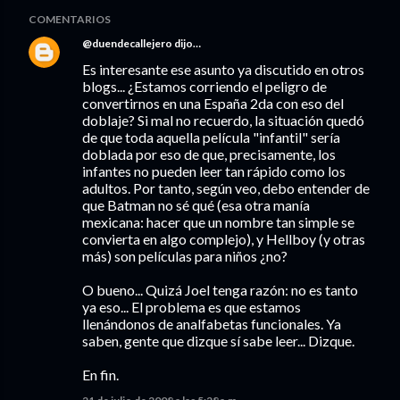
COMENTARIOS
@duendecallejero
dijo…
Es interesante ese asunto ya discutido en otros
blogs... ¿Estamos corriendo el peligro de
convertirnos en una España 2da con eso del
doblaje? Si mal no recuerdo, la situación quedó
de que toda aquella película "infantil" sería
doblada por eso de que, precisamente, los
infantes no pueden leer tan rápido como los
adultos. Por tanto, según veo, debo entender de
que Batman no sé qué (esa otra manía
mexicana: hacer que un nombre tan simple se
convierta en algo complejo), y Hellboy (y otras
más) son películas para niños ¿no?
O bueno... Quizá Joel tenga razón: no es tanto
ya eso... El problema es que estamos
llenándonos de analfabetas funcionales. Ya
saben, gente que dizque sí sabe leer... Dizque.
En fin.