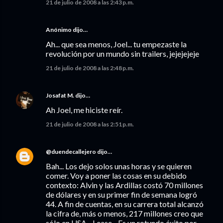
21 de julio de 2008 a las 2:43 p.m.
Anónimo dijo…
Ah... que sea menos, Joel... tu empezaste la
revolución por un mundo sin trailers, jejejejeje
21 de julio de 2008 a las 2:48 p.m.
Josafat M.
dijo…
Ah Joel, me hiciste reír.
21 de julio de 2008 a las 2:51 p.m.
@duendecallejero
dijo…
Bah... Los dejo solos unas horas y se quieren
comer. Voy a poner las cosas en su debido
contexto: Alvin y las Ardillas costó 70 millones
de dólares y en su primer fin de semana logró
44. A fin de cuentas, en su carrera total alcanzó
la cifra de, más o menos, 217 millones creo que
sólo en USA... Lease... Es un rotundo éxito por