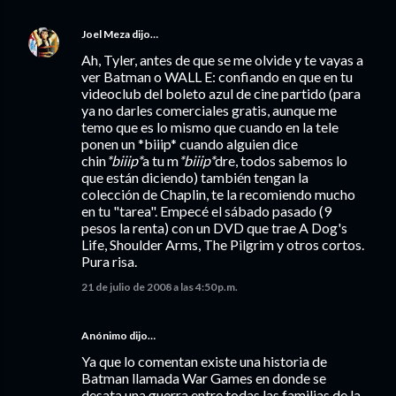
Joel Meza
dijo…
Ah, Tyler, antes de que se me olvide y te vayas a
ver Batman o WALL E: confiando en que en tu
videoclub del boleto azul de cine partido (para
ya no darles comerciales gratis, aunque me
temo que es lo mismo que cuando en la tele
ponen un *biiip* cuando alguien dice
chin
*biiip*
a tu m
*biiip*
dre, todos sabemos lo
que están diciendo) también tengan la
colección de Chaplin, te la recomiendo mucho
en tu "tarea". Empecé el sábado pasado (9
pesos la renta) con un DVD que trae A Dog's
Life, Shoulder Arms, The Pilgrim y otros cortos.
Pura risa.
21 de julio de 2008 a las 4:50 p.m.
Anónimo dijo…
Ya que lo comentan existe una historia de
Batman llamada War Games en donde se
desata una guerra entre todas las familias de la