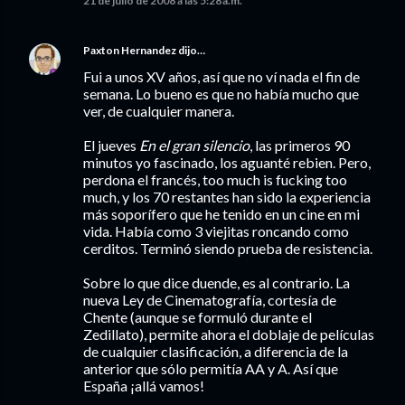
21 de julio de 2008 a las 5:28 a.m.
Paxton Hernandez
dijo…
Fui a unos XV años, así que no ví nada el fin de
semana. Lo bueno es que no había mucho que
ver, de cualquier manera.
El jueves
En el gran silencio
, las primeros 90
minutos yo fascinado, los aguanté rebien. Pero,
perdona el francés, too much is fucking too
much, y los 70 restantes han sido la experiencia
más soporífero que he tenido en un cine en mi
vida. Había como 3 viejitas roncando como
cerditos. Terminó siendo prueba de resistencia.
Sobre lo que dice duende, es al contrario. La
nueva Ley de Cinematografía, cortesía de
Chente (aunque se formuló durante el
Zedillato), permite ahora el doblaje de películas
de cualquier clasificación, a diferencia de la
anterior que sólo permitía AA y A. Así que
España ¡allá vamos!