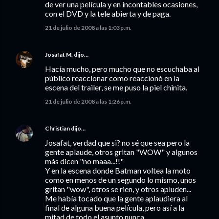
de ver una película y en incontables ocasiones,
con el DVD y la tele abierta y de paga.
21 de julio de 2008 a las 1:03 p.m.
Josafat M.
dijo…
Hacía mucho, pero mucho que no escuchaba al
público reaccionar como reaccionó en la
escena del trailer, se me puso la piel chinita.
21 de julio de 2008 a las 1:26 p.m.
Christian
dijo…
Josafat, verdad que si? no sé que sea pero la
gente aplaude, otros gritan "WOW" y algunos
más dicen "no maaa...!!"
Y en la escena donde Batman voltea la moto
como en menos de un segundo lo mismo, unos
gritan "wow", otros se rien, y otros apluden...
Me había tocado que la gente aplaudiera al
final de alguna buena película, pero así a la
mitad de todo el asunto nunca.