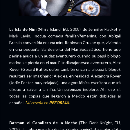
La Isla de Nim
(Nim's Island, EU, 2008), de Jennifer Flacket y
Mark Levin. Inocua comedia familiar/femenina, con Abigail
Breslin convertida en una mini-Robinson Crusoe que, viviendo
en una pequeña isla desierta del Mar Sudasiático, tiene que
pedirle ayuda a un audaz aventurero cuando su papá biólogo
marino se pierda en el mar. El indianajonesco aventurero, Alex
Rover (Gerard Butler, quien también encarna al papá biólogo),
resultará ser imaginario: Alex es, en realidad, Alexandra Rover
(Jodie Foster, muy relajada), una agorafóbica escritora que irá
dizque a salvar a la niña. Un palomazo indoloro. Ah, eso sí:
todas las copias que llegaron a México están dobladas al
español.
Mi reseña en
REFORMA.
Batman, el Caballero de la Noche
(The Dark Knight, EU,
2008). ¿La obra maestra de las
comic-movies
? ¿La mejor cinta