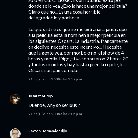
donde se le vea ¿Eso la hace una mejor película?
Claro que no... Es una cosa horrible,
desagradable y pacheca.
Lo que sí diré es que no me extrañará jamás que
a la película esta la nominen a mejor película en
los siguientes Oscars. La industria, francamente
en declive, necesita este incentivo... Necesita
que la gente vea, por morbo o no, el show de 4
horas y media. Digo, si ya soportaron 2 horas 30
y tantos minutos y hay hasta quién la repite, los
Oscars son pan comido.
21 de julio de 2008 a las 2:57 p.m.
Josafat M.
dijo…
Duende, why so serious ?
21 de julio de 2008 a las 3:05 p.m.
Paxton Hernandez
dijo…