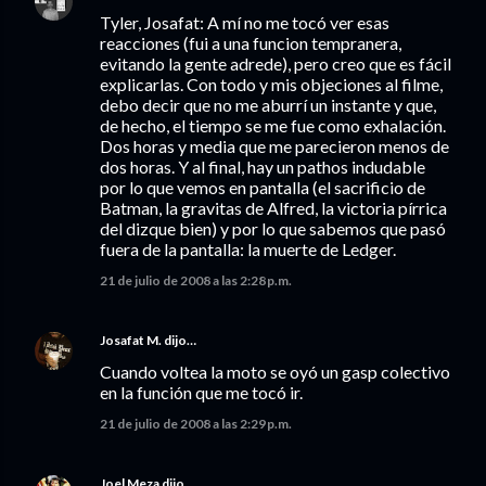
Tyler, Josafat: A mí no me tocó ver esas
reacciones (fui a una funcion tempranera,
evitando la gente adrede), pero creo que es fácil
explicarlas. Con todo y mis objeciones al filme,
debo decir que no me aburrí un instante y que,
de hecho, el tiempo se me fue como exhalación.
Dos horas y media que me parecieron menos de
dos horas. Y al final, hay un pathos indudable
por lo que vemos en pantalla (el sacrificio de
Batman, la gravitas de Alfred, la victoria pírrica
del dizque bien) y por lo que sabemos que pasó
fuera de la pantalla: la muerte de Ledger.
21 de julio de 2008 a las 2:28 p.m.
Josafat M.
dijo…
Cuando voltea la moto se oyó un gasp colectivo
en la función que me tocó ir.
21 de julio de 2008 a las 2:29 p.m.
Joel Meza
dijo…