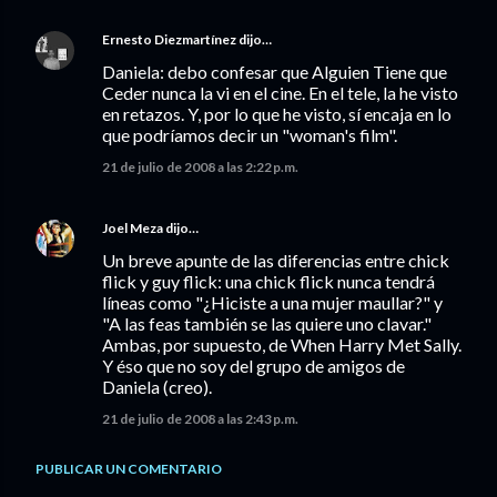
Ernesto Diezmartínez
dijo…
Daniela: debo confesar que Alguien Tiene que
Ceder nunca la vi en el cine. En el tele, la he visto
en retazos. Y, por lo que he visto, sí encaja en lo
que podríamos decir un "woman's film".
21 de julio de 2008 a las 2:22 p.m.
Joel Meza
dijo…
Un breve apunte de las diferencias entre chick
flick y guy flick: una chick flick nunca tendrá
líneas como "¿Hiciste a una mujer maullar?" y
"A las feas también se las quiere uno clavar."
Ambas, por supuesto, de When Harry Met Sally.
Y éso que no soy del grupo de amigos de
Daniela (creo).
21 de julio de 2008 a las 2:43 p.m.
PUBLICAR UN COMENTARIO