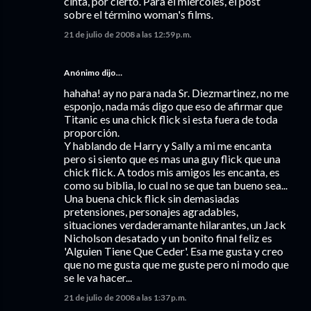
cinta, por cierto. Para el miércoles, el post
sobre el término woman's films.
21 de julio de 2008 a las 12:59 p.m.
Anónimo dijo…
hahaha! ay no para nada Sr. Diezmartinez, no me
esponjo, nada más digo que eso de afirmar que
Titanic es una chick flick si esta fuera de toda
proporción.
Y hablando de Harry y Sally a mi me encanta
pero si siento que es mas una guy flick que una
chick flick. A todos mis amigos les encanta, es
como su biblia, lo cual no se que tan bueno sea...
Una buena chick flick sin demasiadas
pretensiones, personajes agradables,
situaciones verdaderamante hilarantes, un Jack
Nicholson desatado y un bonito final feliz es
'Alguien Tiene Que Ceder'. Esa me gusta y creo
que no me gusta que me guste pero ni modo que
se le va hacer...
21 de julio de 2008 a las 1:37 p.m.