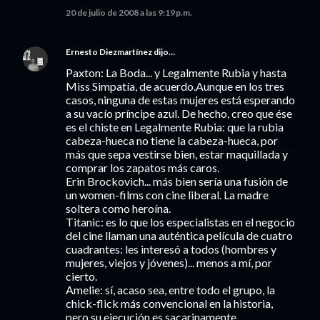
20 de julio de 2008 a las 9:19 p.m.
Ernesto Diezmartínez
dijo…
Paxton: La Boda... y Legalmente Rubia y hasta
Miss Simpatía, de acuerdo.Aunque en los tres
casos, ninguna de estas mujeres está esperando
a su vacío príncipe azul. De hecho, creo que ése
es el chiste en Legalmente Rubia: que la rubia
cabeza-hueca no tiene la cabeza-hueca, por
más que sepa vestirse bien, estar maquillada y
comprar los zapatos más caros.
Erin Brockovich... más bien sería una fusión de
un women-films con cine liberal. La madre
soltera como heroína.
Titanic: es lo que los especialistas en el negocio
del cine llaman una auténtica película de cuatro
cuadrantes: les interesó a todos (hombres y
mujeres, viejos y jóvenes)... menos a mí, por
cierto.
Amelie: sí, acaso sea, entre todo el grupo, la
chick-flick más convencional en la historia,
pero su ejecución es sacarinamente