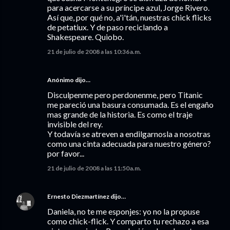
para acercarse a su príncipe azul, Jorge Rivero.
Así que, por qué no, a'i'tán, nuestras chick flicks
de petatiux. Y de paso reciclando a
Shakespeare. Quiobo.
21 de julio de 2008 a las 10:36 a.m.
Anónimo dijo…
Disculpenme pero perdonenme, pero Titanic
me pareció una basura consumada. Es el engaño
mas grande de la historia. Es como el traje
invisible del rey.
Y todavía se atreven a endilgarnosla a nosotras
como una cinta adecuada para nuestro género?
por favor...
21 de julio de 2008 a las 11:50 a.m.
Ernesto Diezmartínez
dijo…
Daniela, no te me esponjes: yo no la propuse
como chick-flick. Y comparto tu rechazo a esa