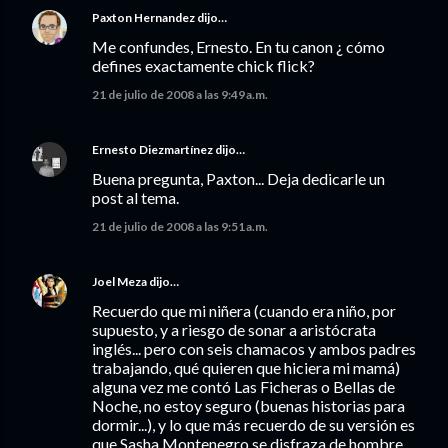
Paxton Hernandez
dijo…
Me confundes, Ernesto. En tu canon ¿ cómo
defines exactamente chick flick?
21 de julio de 2008 a las 9:49 a.m.
Ernesto Diezmartínez
dijo…
Buena pregunta, Paxton... Deja dedicarle un
post al tema.
21 de julio de 2008 a las 9:51 a.m.
Joel Meza
dijo…
Recuerdo que mi niñera (cuando era niño, por
supuesto, y a riesgo de sonar a aristócrata
inglés... pero con seis chamacos y ambos padres
trabajando, qué quieren que hiciera mi mamá)
alguna vez me contó Las Ficheras o Bellas de
Noche, no estoy seguro (buenas historias para
dormir...), y lo que más recuerdo de su versión es
que Sasha Montenegro se disfraza de hombre