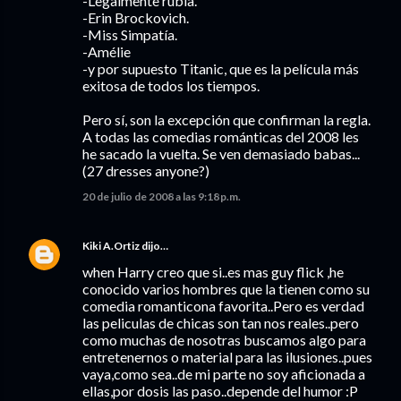
-Legalmente rubia.
-Erin Brockovich.
-Miss Simpatía.
-Amélie
-y por supuesto Titanic, que es la película más
exitosa de todos los tiempos.
Pero sí, son la excepción que confirman la regla.
A todas las comedias románticas del 2008 les
he sacado la vuelta. Se ven demasiado babas...
(27 dresses anyone?)
20 de julio de 2008 a las 9:18 p.m.
Kiki A.Ortiz
dijo…
when Harry creo que si..es mas guy flick ,he
conocido varios hombres que la tienen como su
comedia romanticona favorita..Pero es verdad
las peliculas de chicas son tan nos reales..pero
como muchas de nosotras buscamos algo para
entretenernos o material para las ilusiones..pues
vaya,como sea..de mi parte no soy aficionada a
ellas,por dosis las paso..depende del humor :P