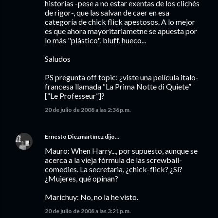
historias -pese a no estar exentas de los clichés
de rigor-, que las salvan de caer en esa
categoría de chick flick apestosos. A lo mejor
es que ahora mayoritariametne se apuesta por
lo más "plástico", bluff, hueco...
Saludos
PS pregunta off topic: ¿viste una película italo-
francesa llamada “La Prima Notte di Quiete”
[“Le Professeur”]?
20 de julio de 2008 a las 2:36 p.m.
Ernesto Diezmartínez
dijo…
Mauro: When Harry..., por supuesto, aunque se
acerca a la vieja fórmula de las screwball-
comedies. La secretaria, ¿chick-flick? ¿Sí?
¿Mujeres, qué opinan?
Marichuy: No, no la he visto.
20 de julio de 2008 a las 3:21 p.m.