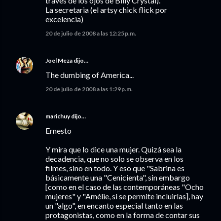
través de los ojos de Billy Crystal).
La secretaria (el artsy chick flick por
excelencia)
20 de julio de 2008 a las 12:25 p.m.
Joel Meza
dijo…
The dumbing of America...
20 de julio de 2008 a las 1:29 p.m.
marichuy
dijo…
Ernesto
Y mira que lo dice una mujer. Quizá sea la
decadencia, que no solo se observa en los
filmes, sino en todo. Y eso que "Sabrina es
básicamente una "Cenicienta", sin embargo
[como en el caso de las contemporáneas "Ocho
mujeres" y "Amélie, si se permite incluirlas], hay
un "algo", en encanto especial tanto en las
protagonistas, como en la forma de contar sus