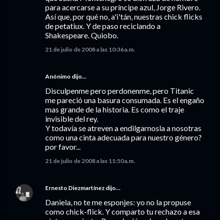
para acercarse a su príncipe azul, Jorge Rivero.
Así que, por qué no, a'i'tán, nuestras chick flicks
de petatiux. Y de paso reciclando a
Shakespeare. Quiobo.
21 de julio de 2008 a las 10:36 a.m.
Anónimo dijo…
Disculpenme pero perdonenme, pero Titanic
me pareció una basura consumada. Es el engaño
mas grande de la historia. Es como el traje
invisible del rey.
Y todavía se atreven a endilgarnosla a nosotras
como una cinta adecuada para nuestro género?
por favor...
21 de julio de 2008 a las 11:50 a.m.
Ernesto Diezmartínez
dijo…
Daniela, no te me esponjes: yo no la propuse
como chick-flick. Y comparto tu rechazo a esa