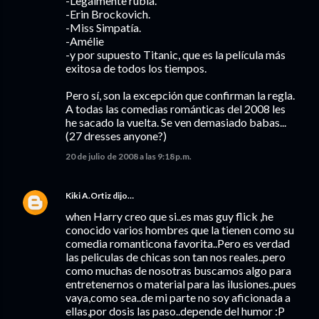
-Legalmente rubia.
-Erin Brockovich.
-Miss Simpatía.
-Amélie
-y por supuesto Titanic, que es la película más
exitosa de todos los tiempos.
Pero sí, son la excepción que confirman la regla.
A todas las comedias románticas del 2008 les
he sacado la vuelta. Se ven demasiado babas...
(27 dresses anyone?)
20 de julio de 2008 a las 9:18 p.m.
Kiki A.Ortiz
dijo…
when Harry creo que si..es mas guy flick ,he
conocido varios hombres que la tienen como su
comedia romanticona favorita..Pero es verdad
las peliculas de chicas son tan nos reales..pero
como muchas de nosotras buscamos algo para
entretenernos o material para las ilusiones..pues
vaya,como sea..de mi parte no soy aficionada a
ellas,por dosis las paso..depende del humor :P