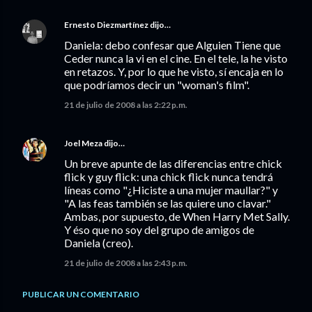
Ernesto Diezmartínez
dijo…
Daniela: debo confesar que Alguien Tiene que
Ceder nunca la vi en el cine. En el tele, la he visto
en retazos. Y, por lo que he visto, sí encaja en lo
que podríamos decir un "woman's film".
21 de julio de 2008 a las 2:22 p.m.
Joel Meza
dijo…
Un breve apunte de las diferencias entre chick
flick y guy flick: una chick flick nunca tendrá
líneas como "¿Hiciste a una mujer maullar?" y
"A las feas también se las quiere uno clavar."
Ambas, por supuesto, de When Harry Met Sally.
Y éso que no soy del grupo de amigos de
Daniela (creo).
21 de julio de 2008 a las 2:43 p.m.
PUBLICAR UN COMENTARIO