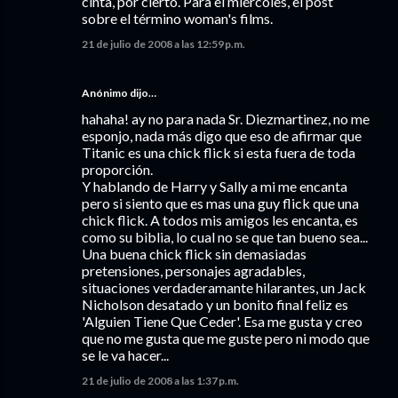
cinta, por cierto. Para el miércoles, el post
sobre el término woman's films.
21 de julio de 2008 a las 12:59 p.m.
Anónimo dijo…
hahaha! ay no para nada Sr. Diezmartinez, no me
esponjo, nada más digo que eso de afirmar que
Titanic es una chick flick si esta fuera de toda
proporción.
Y hablando de Harry y Sally a mi me encanta
pero si siento que es mas una guy flick que una
chick flick. A todos mis amigos les encanta, es
como su biblia, lo cual no se que tan bueno sea...
Una buena chick flick sin demasiadas
pretensiones, personajes agradables,
situaciones verdaderamante hilarantes, un Jack
Nicholson desatado y un bonito final feliz es
'Alguien Tiene Que Ceder'. Esa me gusta y creo
que no me gusta que me guste pero ni modo que
se le va hacer...
21 de julio de 2008 a las 1:37 p.m.