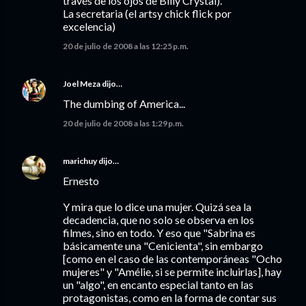
través de los ojos de Billy Crystal).
La secretaria (el artsy chick flick por
excelencia)
20 de julio de 2008 a las 12:25 p.m.
Joel Meza
dijo…
The dumbing of America...
20 de julio de 2008 a las 1:29 p.m.
marichuy
dijo…
Ernesto
Y mira que lo dice una mujer. Quizá sea la
decadencia, que no solo se observa en los
filmes, sino en todo. Y eso que "Sabrina es
básicamente una "Cenicienta", sin embargo
[como en el caso de las contemporáneas "Ocho
mujeres" y "Amélie, si se permite incluirlas], hay
un "algo", en encanto especial tanto en las
protagonistas, como en la forma de contar sus