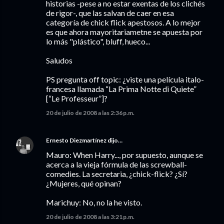
historias -pese a no estar exentas de los clichés
de rigor-, que las salvan de caer en esa
categoría de chick flick apestosos. A lo mejor
es que ahora mayoritariametne se apuesta por
lo más "plástico", bluff, hueco...
Saludos
PS pregunta off topic: ¿viste una película italo-
francesa llamada “La Prima Notte di Quiete”
[“Le Professeur”]?
20 de julio de 2008 a las 2:36 p.m.
Ernesto Diezmartínez
dijo…
Mauro: When Harry..., por supuesto, aunque se
acerca a la vieja fórmula de las screwball-
comedies. La secretaria, ¿chick-flick? ¿Sí?
¿Mujeres, qué opinan?
Marichuy: No, no la he visto.
20 de julio de 2008 a las 3:21 p.m.