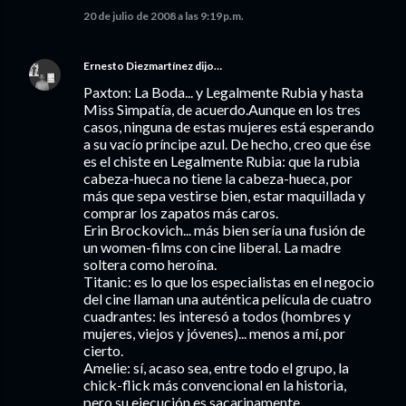
20 de julio de 2008 a las 9:19 p.m.
Ernesto Diezmartínez
dijo…
Paxton: La Boda... y Legalmente Rubia y hasta
Miss Simpatía, de acuerdo.Aunque en los tres
casos, ninguna de estas mujeres está esperando
a su vacío príncipe azul. De hecho, creo que ése
es el chiste en Legalmente Rubia: que la rubia
cabeza-hueca no tiene la cabeza-hueca, por
más que sepa vestirse bien, estar maquillada y
comprar los zapatos más caros.
Erin Brockovich... más bien sería una fusión de
un women-films con cine liberal. La madre
soltera como heroína.
Titanic: es lo que los especialistas en el negocio
del cine llaman una auténtica película de cuatro
cuadrantes: les interesó a todos (hombres y
mujeres, viejos y jóvenes)... menos a mí, por
cierto.
Amelie: sí, acaso sea, entre todo el grupo, la
chick-flick más convencional en la historia,
pero su ejecución es sacarinamente