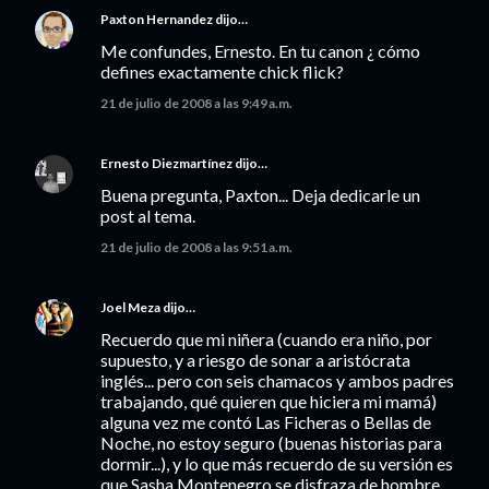
Paxton Hernandez
dijo…
Me confundes, Ernesto. En tu canon ¿ cómo
defines exactamente chick flick?
21 de julio de 2008 a las 9:49 a.m.
Ernesto Diezmartínez
dijo…
Buena pregunta, Paxton... Deja dedicarle un
post al tema.
21 de julio de 2008 a las 9:51 a.m.
Joel Meza
dijo…
Recuerdo que mi niñera (cuando era niño, por
supuesto, y a riesgo de sonar a aristócrata
inglés... pero con seis chamacos y ambos padres
trabajando, qué quieren que hiciera mi mamá)
alguna vez me contó Las Ficheras o Bellas de
Noche, no estoy seguro (buenas historias para
dormir...), y lo que más recuerdo de su versión es
que Sasha Montenegro se disfraza de hombre