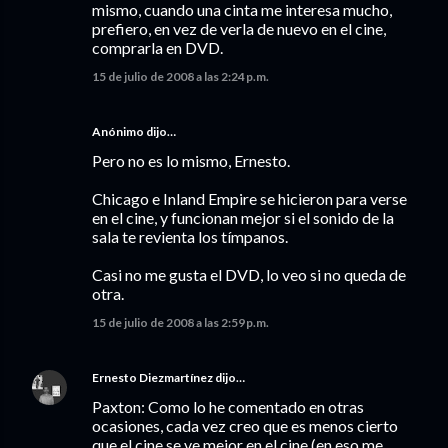
mismo, cuando una cinta me interesa mucho,
prefiero, en vez de verla de nuevo en el cine,
comprarla en DVD.
15 de julio de 2008 a las 2:24 p.m.
Anónimo dijo…
Pero no es lo mismo, Ernesto.
Chicago e Inland Empire se hicieron para verse
en el cine, y funcionan mejor si el sonido de la
sala te revienta los tímpanos.
Casi no me gusta el DVD, lo veo si no queda de
otra.
15 de julio de 2008 a las 2:59 p.m.
Ernesto Diezmartínez
dijo…
Paxton: Como lo he comentado en otras
ocasiones, cada vez creo que es menos cierto
que el cine se ve mejor en el cine (en eso me