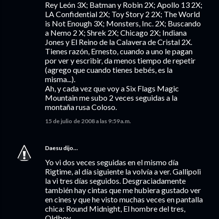
Rey León 3X; Batman y Robin 2X; Apollo 13 2X;
LA Confidential 2X; Toy Story 2 2X; The World
is Not Enough 3X; Monsters, Inc. 2X; Buscando
a Nemo 2 X; Shrek 2X; Chicago 2X; Indiana
Jones y El Reino de la Calavera de Cristal 2X.
Tienes razón, Ernesto, cuando a uno le pagan
por ver y escribir, da menos tiempo de repetir
(agrego que cuando tienes bebés, es la
misma...).
Ah, y cada vez que voy a Six Flags Magic
Mountain me subo 2 veces seguidas a la
montaña rusa Coloso.
15 de julio de 2008 a las 9:59 a.m.
Daesu
dijo…
Yo vi dos veces seguidas en el mismo día
Rigtime, al día siguiente la volvía a ver. Gallipoli
la vi tres días seguidos. Desgraciadamente
también hay cintas que me hubiera gustado ver
en cines y que he visto muchas veces en pantalla
chica: Round Midnight, El hombre del tres,
Oldboy.