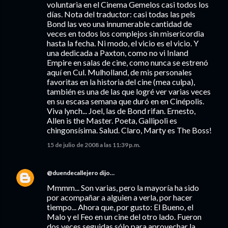
voluntaria en el Cinema Gemelos casi todos los
días. Nota del traductor: casi todas las pels
Bond las veo una innumerable cantidad de
veces en todos los complejos sin misericordia
hasta la fecha. Ni modo, el vicio es el vicio. Y
una dedicada a Paxton, como no vi Inland
Empire en salas de cine, como nunca se estrenó
aquí en Cul. Mulholland, de mis personales
favoritas en la historia del cine (mea culpa),
también es una de las que logré ver varias veces
en su escasa semana que duró en en Cinépolis.
Viva lynch... Joel, las de Bond rifan. Ernesto,
Allen is the Master. Poeta, Gallipoli es
chingonsísima. Salud. Claro, Marty es The Boss!
15 de julio de 2008 a las 11:39 p.m.
@duendecallejero
dijo…
Mmmm... Son varias, pero la mayoría ha sido
por acompañar a alguien a verla, por hacer
tiempo... Ahora que, por gusto: El Bueno, el
Malo y el Feo en un cine del otro lado. Fueron
dos veces seguidas sólo para aprovechar la