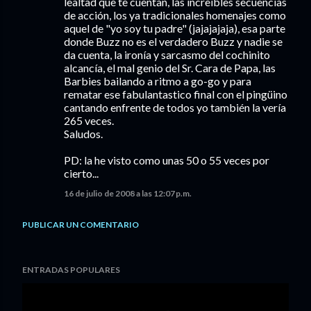
lealtad que te cuentan, las increíbles secuencias
de acción, los ya tradicionales homenajes como
aquel de "yo soy tu padre" (jajajajaja), esa parte
donde Buzz no es el verdadero Buzz y nadie se
da cuenta, la ironía y sarcasmo del cochinito
alcancía, el mal genio del Sr. Cara de Papa, las
Barbies bailando a ritmo a go-go y para
rematar ese fabulantastico final con el pingüino
cantando enfrente de todos yo también la vería
265 veces.
Saludos.
PD: la he visto como unas 50 o 55 veces por
cierto...
16 de julio de 2008 a las 12:07 p.m.
PUBLICAR UN COMENTARIO
ENTRADAS POPULARES