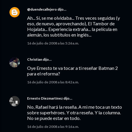
@duendecallejero
dijo…
Ah... Sí, se me olvidaba... Tres veces seguidas (y
eso, de nuevo, aprovechando), El Tambor de
Hojalata... Experiencia extraña... la película en
alemán, los subtítulos en inglés...
16 de julio de 2008 a las 5:26 a.m.
Christian
dijo…
Oye Ernesto te va tocar a ti reseñar Batman 2
para el reforma?
16 de julio de 2008 a las 8:42 a.m.
Ernesto Diezmartínez
dijo…
No, Rafael hará la reseña. A mi me toca un texto
sobre superhéroes. Y otra reseña. Y la columna.
No se puede estar en todo.
16 de julio de 2008 a las 9:16 a.m.