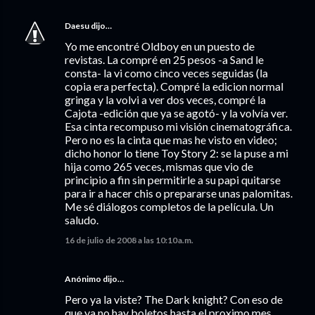
Daesu
dijo…
Yo me encontré Oldboy en un puesto de
revistas. La compré en 25 pesos -a Sand le
consta- la vi como cinco veces seguidas (la
copia era perfecta). Compré la edicion normal
gringa y la volvi a ver dos veces, compré la
Cajota -edición que ya se agotó- y la volvía ver.
Esa cinta recompuso mi visión cinematográfica.
Pero no es la cinta que mas he visto en video;
dicho honor lo tiene Toy Story 2: se la puse a mi
hija como 265 veces, mismas que vio de
principio a fin sin permitirle a su papi quitarse
para ir a hacer chis o prepararse unas palomitas.
Me sé diálogos completos de la película. Un
saludo.
16 de julio de 2008 a las 10:10 a.m.
Anónimo dijo…
Pero ya la viste? The Dark knight? Con eso de
que ya no hay boletos hasta el proximo mes