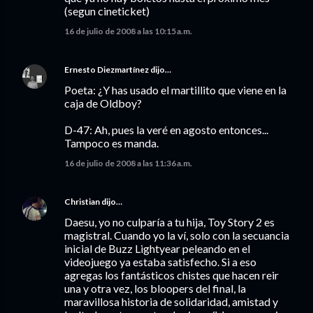
(segun cineticket)
16 de julio de 2008 a las 10:15 a.m.
Ernesto Diezmartínez
dijo…
Poeta: ¿Y has usado el martillito que viene en la
caja de Oldboy?
D-47: Ah, pues la veré en agosto entonces...
Tampoco es manda.
16 de julio de 2008 a las 11:36 a.m.
Christian
dijo…
Daesu, yo no culparía a tu hija, Toy Story 2 es
magistral. Cuando yo la ví, solo con la secuancia
inicial de Buzz Lightyear peleando en el
videojuego ya estaba satisfecho. Si a eso
agregas los fantásticos chistes que hacen reir
una y otra vez, los bloopers del final, la
maravillosa historia de solidaridad, amistad y