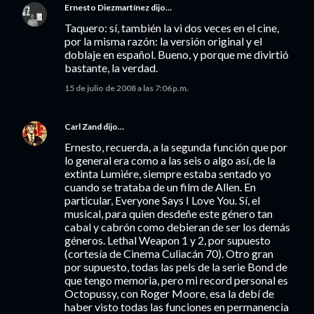
Ernesto Diezmartínez
dijo…
Taquero: sí, también la vi dos veces en el cine,
por la misma razón: la versión original y el
doblaje en español. Bueno, y porque me divirtió
bastante, la verdad.
15 de julio de 2008 a las 7:06 p.m.
Carl Zand
dijo…
Ernesto, recuerda, a la segunda función que por
lo general era como a las seis o algo así, de la
extinta Lumiére, siempre estaba sentado yo
cuando se trataba de un film de Allen. En
particular, Everyone Says I Love You. Sí, el
musical, para quien desdeñe este género tan
cabal y cabrón como debieran de ser los demás
géneros. Lethal Weapon 1 y 2, por supuesto
(cortesía de Cinema Culiacán 70). Otro gran
por supuesto, todas las pels de la serie Bond de
que tengo memoria, pero mi record personal es
Octopussy, con Roger Moore, esa la debí de
haber visto todas las funciones en permanencia