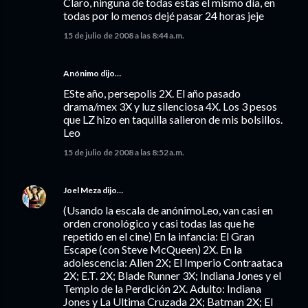
Claro, ninguna de todas estas el mismo día, en
todas por lo menos dejé pasar 24 horas jeje
15 de julio de 2008 a las 8:44 a.m.
Anónimo dijo…
ESte año, persepolis 2X. El año pasado
drama/mex 3X y luz silenciosa 4X. Los 3 pesos
que LZ hizo en taquilla salieron de mis bolsillos.
Leo
15 de julio de 2008 a las 8:52 a.m.
Joel Meza
dijo…
(Usando la escala de anónimoLeo, van casi en
orden cronológico y casi todas las que he
repetido en el cine) En la infancia: El Gran
Escape (con Steve McQueen) 2X. En la
adolescencia: Alien 2X; El Imperio Contraataca
2X; E.T. 2X; Blade Runner 3X; Indiana Jones y el
Templo de la Perdición 2X. Adulto: Indiana
Jones y La Ultima Cruzada 2X; Batman 2X; El