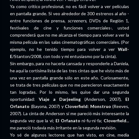
Ya como crítico profesional, no es fácil volver a ver películas
en pantalla grande. Si veo alrededor de 300 estrenos al año -
entre funciones de prensa,
screeners
, DVDs de Región 1,
festivales de cine y funciones comerciales-, usted
comprenderá que no me alcanza el tiempo para volver a ver la
misma película en las salas cinematográficas comerciales. (Por
ejemplo, no he tenido tiempo para volver a ver
Wall-
E
/Stanton/2008, con todo y mi entusiasmo por la cinta).
Sin embargo, para no hacerla cansada y responderle a Daniela,
he aquí la cortísima lista de las tres cintas que he visto más de
una vez en pantalla grande sólo en este año. Curiosamente,
se trata de tres películas que no me parecieron exactamente
tan logradas. Por lo mismo, les quise dar una segunda
oportunidad:
Viaje a Darjeeling
(Anderson, 2007),
El
Orfanato
(Bayona, 2007) y
Cloverfield: Monstruo
(Reeves,
2007). La cinta de Anderson sí me pareció más interesante la
segunda vez que la vi;
El Orfanato
ni-fu-ni-fa;
Cloverfield
...
me pareció todavía más irritante en la segunda revisión.
Yo sé de algunos lectores que han visto, en cine, media