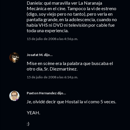
Daniela: qué maravilla ver La Naranaja
Mecánica en el cine. Tampoco la vi de estreno
(digo, soy viejo pero no tanto), pero verla en
pantalla grande, en la adolescencia, cuando no
había VHS ni DVD ni televisión por cable fue
toda una experiencia.
15 de julio de 2008 a las 4:56 p.m.
Josafat M.
dijo…
Mise en scène era la palabra que buscaba el
otro día, Sr. Diezmartínez.
15 de julio de 2008 a las 6:14 p.m.
Paxton Hernandez
dijo…
Je, olvidé decir que Hostal la ví como 5 veces.
YEAH.
:)