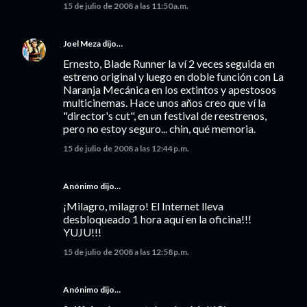
15 de julio de 2008 a las 11:50 a.m.
Joel Meza
dijo…
Ernesto, Blade Runner la ví 2 veces seguida en
estreno original y luego en doble función con La
Naranja Mecánica en los extintos y apestosos
multicinemas. Hace unos años creo que ví la
"director's cut", en un festival de reestrenos,
pero no estoy seguro... chin, qué memoria.
15 de julio de 2008 a las 12:44 p.m.
Anónimo dijo…
¡Milagro, milagro! El Internet lleva
desbloqueado 1 hora aquí en la oficina!!!
YUJU!!!
15 de julio de 2008 a las 12:58 p.m.
Anónimo dijo…