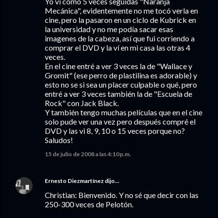
Yo ví como 5 veces seguidas "Naranja
Mecánica", evidentemente no me tocó verla en
cine, pero la pasaron en un ciclo de Kubrick en
la universidad y no me podía sacar esas
imagenes de la cabeza, así que fui corriendo a
comprar el DVD y la ví en mi casa las otras 4
veces.
En el cine entré a ver 3 veces la de "Wallace y
Gromit" (ese perro de plastilina es adorable) y
esto no se si sea un placer culpable o qué, pero
entré a ver 3 veces también la de "Escuela de
Rock" con Jack Black.
Y también tengo muchas películas que en el cine
solo pude ver una vez pero después compré el
DVD y las vi 8, 9, 10 o 15 veces porque no?
Saludos!
15 de julio de 2008 a las 4:10 p.m.
Ernesto Diezmartínez
dijo…
Christian: Bienvenido. Y no sé que decir con las
250-300 veces de Pelotón.