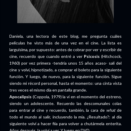
Daniela, una lectora de este blog, me pregunta cuáles
películas he visto más de una vez en el cine. La lista es
larguísima, por supuesto: antes de cobrar por ver y escribir de
cine, recuerdo que cuando entré a ver
Psicosis
(Hitchcock,
1960) por vez primera -tendría unos 15 años acaso- salí del
cine y volví, hipnotizado, a comprar el boleto para la siguiente
función. Y luego, de nuevo, para la siguiente función. Sigue
siendo mi récord personal, hasta el momento: una cinta vista
tres veces el mismo día en pantalla grande.
Apocalipsis
(Coppola, 1979) la vi en el momento del estreno,
siendo un adolescente. Recuerdo las descomunales colas
para entrar al cine y recuerdo, también, la cara de
what
de
todo el mundo al salir, incluyendo la mía. ¿Resultado?: al día
siguiente volví a hacer fila para volver a chutármela enterita.
Años después, la volví a ver. Y luego en DVD.