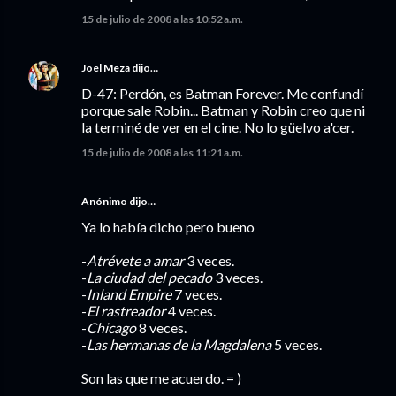
15 de julio de 2008 a las 10:52 a.m.
Joel Meza
dijo…
D-47: Perdón, es Batman Forever. Me confundí
porque sale Robin... Batman y Robin creo que ni
la terminé de ver en el cine. No lo güelvo a'cer.
15 de julio de 2008 a las 11:21 a.m.
Anónimo dijo…
Ya lo había dicho pero bueno
-
Atrévete a amar
3 veces.
-
La ciudad del pecado
3 veces.
-
Inland Empire
7 veces.
-
El rastreador
4 veces.
-
Chicago
8 veces.
-
Las hermanas de la Magdalena
5 veces.
Son las que me acuerdo. = )