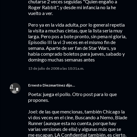
chutarse 2 veces seguidas "Quien engaño a
Roger Rabbit", y desde mi infancia no la he
vuelto a ver.
Pero ya en la vida adulta, por lo general repetia
la visita a muchas cintas, que la lista seria muy
larga. Pero pos a bote pronto, sin pena ni gloria,
Episodio III la vi 3 veces en el mismo fin de
semana. Aparte de ser fan de Star Wars, ya
habia comprado boletos para jueves, sabado y
domingo muchas semanas antes
15 de julio de 2008 a las 10:31 a.m.
Ernesto Diezmartínez
dijo…
Poeta: juega el pollo. Otro post para lo que
propones.
Joel: de las que mencionas, también Chicago la
vi dos veces en el cine, Buscando a Nemo, Blade
Runner (aunque esta no cuenta, porque hay
varias versiones de ella) y algunas más que se
me escapan. LA Confidential también, es cierto.