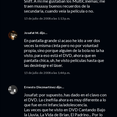
Sniff. A mí me gustaban los MultiCinemas; me
traen muuuuy buenos recuerdos de la
secundaria, cuando veía la película o no.
15 de julio de 2008 a las 1:13 p.m.
Josafat M.
dijo…
En pantalla grande si acaso he ido a ver dos
veces la misma cinta pero no por voluntad
propia, sino porque alguien de la bola no la ha
visto, para eso está el DVD, ahora que en
pantalla chica, uh, he visto películas hasta que
las desintegre el láser.
15 de julio de 2008 a las 1:44 p.m.
Ernesto Diezmartínez
dijo…
Josafat: por supuesto, has dado en el clavo con
el DVD. La cinefilia ahora es muy diferente a lo
que fue en mi infancia/adolescencia.
Las veces que he visto en DVD Cantando Bajo
la Lluvia, La Vida de Brian, El Padrino... Por lo