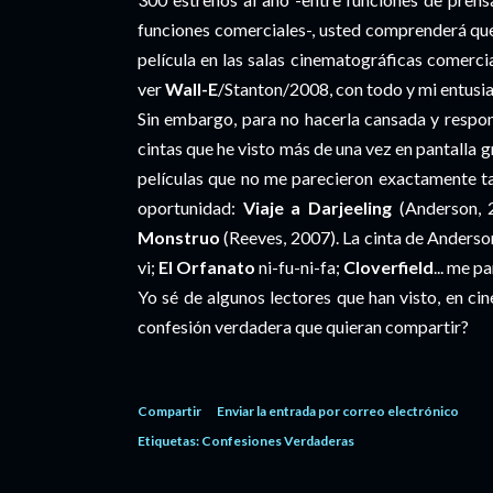
funciones comerciales-, usted comprenderá que
película en las salas cinematográficas comerci
ver
Wall-E
/Stanton/2008, con todo y mi entusia
Sin embargo, para no hacerla cansada y responde
cintas que he visto más de una vez en pantalla g
películas que no me parecieron exactamente ta
oportunidad:
Viaje a Darjeeling
(Anderson, 
Monstruo
(Reeves, 2007). La cinta de Anderso
vi;
El Orfanato
ni-fu-ni-fa;
Cloverfield
... me p
Yo sé de algunos lectores que han visto, en ci
confesión verdadera que quieran compartir?
Compartir
Enviar la entrada por correo electrónico
Etiquetas:
Confesiones Verdaderas