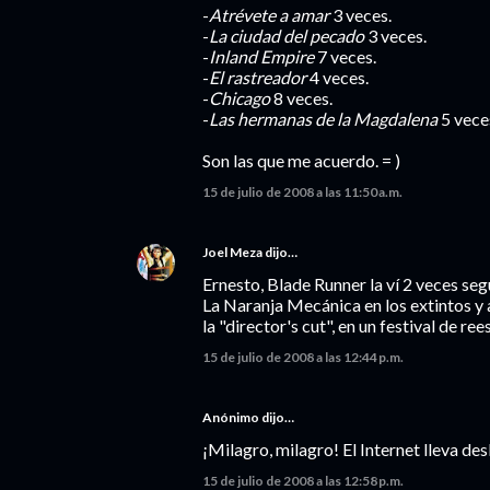
-
Atrévete a amar
3 veces.
-
La ciudad del pecado
3 veces.
-
Inland Empire
7 veces.
-
El rastreador
4 veces.
-
Chicago
8 veces.
-
Las hermanas de la Magdalena
5 vece
Son las que me acuerdo. = )
15 de julio de 2008 a las 11:50 a.m.
Joel Meza
dijo…
Ernesto, Blade Runner la ví 2 veces seg
La Naranja Mecánica en los extintos y
la "director's cut", en un festival de re
15 de julio de 2008 a las 12:44 p.m.
Anónimo dijo…
¡Milagro, milagro! El Internet lleva de
15 de julio de 2008 a las 12:58 p.m.