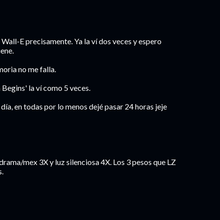
Wall-E precisamente. Ya la ví dos veces y espero
iene.
moria no me falla.
 Begins' la ví como 5 veces.
día, en todas por lo menos dejé pasar 24 horas jeje
 drama/mex 3X y luz silenciosa 4X. Los 3 pesos que LZ
s.