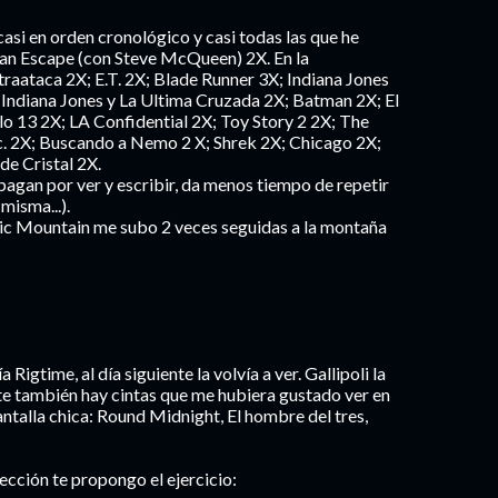
asi en orden cronológico y casi todas las que he
 Gran Escape (con Steve McQueen) 2X. En la
traataca 2X; E.T. 2X; Blade Runner 3X; Indiana Jones
: Indiana Jones y La Ultima Cruzada 2X; Batman 2X; El
o 13 2X; LA Confidential 2X; Toy Story 2 2X; The
c. 2X; Buscando a Nemo 2 X; Shrek 2X; Chicago 2X;
de Cristal 2X.
pagan por ver y escribir, da menos tiempo de repetir
misma...).
gic Mountain me subo 2 veces seguidas a la montaña
Rigtime, al día siguiente la volvía a ver. Gallipoli la
te también hay cintas que me hubiera gustado ver en
antalla chica: Round Midnight, El hombre del tres,
sección te propongo el ejercicio: