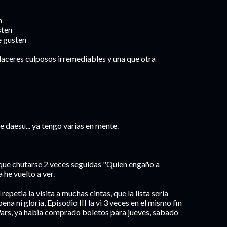
n
sten
e gusten
placeres culposos irremediables y una que otra
 daesu... ya tengo varias en mente.
ue chutarse 2 veces seguidas "Quien engaño a
 he vuelto a ver.
 repetia la visita a muchas cintas, que la lista seria
na ni gloria, Episodio III la vi 3 veces en el mismo fin
Wars, ya habia comprado boletos para jueves, sabado