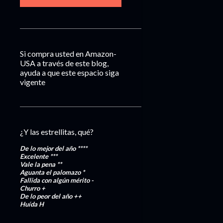
Si compra usted en Amazon-
USA a través de este blog,
ayuda a que este espacio siga
vigente
¿Y las estrellitas, qué?
De lo mejor del año
****
Excelente
***
Vale la pena
**
Aguanta el palomazo
*
Fallida con algún mérito
-
Churro
+
De lo peor del año
++
Huída
H