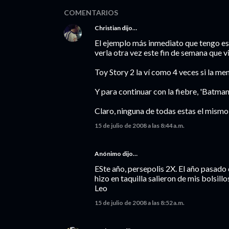
COMENTARIOS
Christian
dijo…
El ejemplo más inmediato que tengo es 
verla otra vez este fin de semana que v
Toy Story 2 la ví como 4 veces si la me
Y para continuar con la fiebre, 'Batman
Claro, ninguna de todas estas el mismo 
15 de julio de 2008 a las 8:44 a.m.
Anónimo dijo…
ESte año, persepolis 2X. El año pasado
hizo en taquilla salieron de mis bolsillo
Leo
15 de julio de 2008 a las 8:52 a.m.