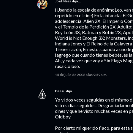
Joel Meza
dijo…
(Usando la escala de anónimoLeo, van c
repetido en el cine) En la infancia: El
adolescencia: Alien 2X; El Imperio Con
y el Templo de la Perdición 2X. Adulto
Rey León 3X; Batman y Robin 2X; Apoll
World is Not Enough 3X; Monsters, In
Indiana Jones y El Reino de la Calavera 
Tienes razón, Ernesto, cuando a uno le 
(agrego que cuando tienes bebés, es la 
Ah, y cada vez que voy a Six Flags Ma
rusa Coloso.
15 de julio de 2008 a las 9:59 a.m.
Daesu
dijo…
Yo vi dos veces seguidas en el mismo día 
vi tres días seguidos. Desgraciadamen
cines y que he visto muchas veces en p
Oldboy.
Por cierto mi querido flaco, para esta 