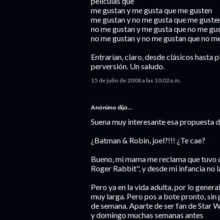
películas que
me gustan y me gusta que me gusten
me gustan y no me gusta que me guste
no me gustan y me gusta que no me gu
no me gustan y no me gustan que no m
Entrarían, claro, desde clásicos hasta 
perversión. Un saludo.
15 de julio de 2008 a las 10:02 a.m.
Anónimo dijo…
Suena muy interesante esa propuesta de
¿Batman & Robin, joel?!!! ¿Te cae?
Bueno, mi mama me reclama que tuvo q
Roger Rabbit", y desde mi infancia no la
Pero ya en la vida adulta, por lo general
muy larga. Pero pos a bote pronto, sin pe
de semana. Aparte de ser fan de Star 
y domingo muchas semanas antes