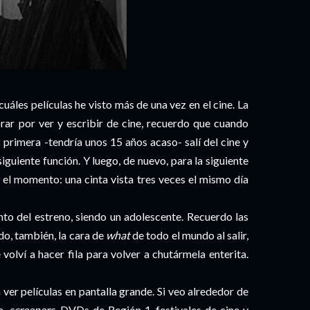
uáles películas he visto más de una vez en el cine. La
brar por ver y escribir de cine, recuerdo que cuando
primera -tendría unos 15 años acaso- salí del cine y
siguiente función. Y luego, de nuevo, para la siguiente
a el momento: una cinta vista tres veces el mismo día
to del estreno, siendo un adolescente. Recuerdo las
do, también, la cara de
what
de todo el mundo al salir,
 volví a hacer fila para volver a chutármela enterita.
a ver películas en pantalla grande. Si veo alrededor de
a,
screeners
, DVDs de Región 1, festivales de cine y