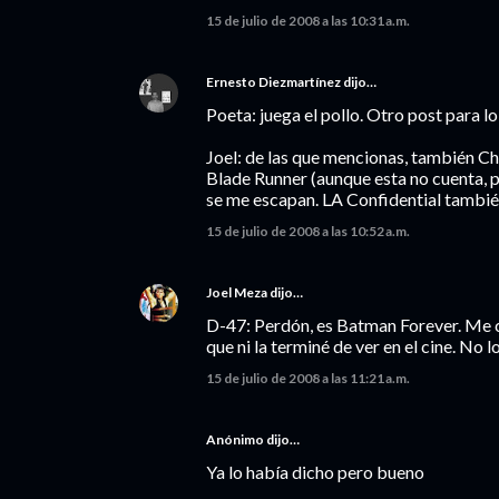
15 de julio de 2008 a las 10:31 a.m.
Ernesto Diezmartínez
dijo…
Poeta: juega el pollo. Otro post para l
Joel: de las que mencionas, también Ch
Blade Runner (aunque esta no cuenta, p
se me escapan. LA Confidential también
15 de julio de 2008 a las 10:52 a.m.
Joel Meza
dijo…
D-47: Perdón, es Batman Forever. Me c
que ni la terminé de ver en el cine. No l
15 de julio de 2008 a las 11:21 a.m.
Anónimo dijo…
Ya lo había dicho pero bueno