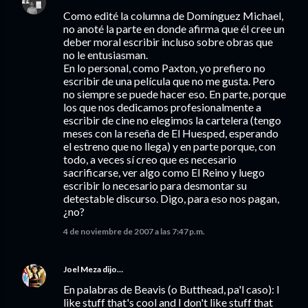
Como edité la columna de Domínguez Michael,
no anoté la parte en donde afirma que él cree un
deber moral escribir incluso sobre obras que
no le entusiasman.
En lo personal, como Paxton, yo prefiero no
escribir de una película que no me gusta. Pero
no siempre se puede hacer eso. En parte, porque
los que nos dedicamos profesionalmente a
escribir de cine no elegimos la cartelera (tengo
meses con la reseña de El Huesped, esperando
el estreno que no llega) y en parte porque, con
todo, a veces sí creo que es necesario
sacrificarse, ver algo como El Reino y luego
escribir lo necesario para desmontar su
detestable discurso. Digo, para eso nos pagan,
¿no?
4 de noviembre de 2007 a las 7:47 p.m.
Joel Meza
dijo…
En palabras de Beavis (o Butthead, pa'l caso): I
like stuff that's cool and I don't like stuff that