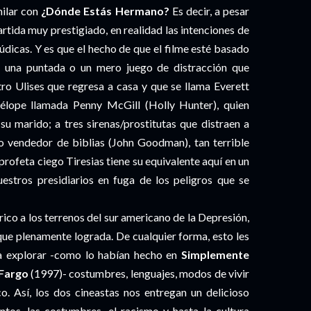
milar con
¿Dónde Estás Hermano?
Es decir, a pesar
rtida muy prestigiado, en realidad las intenciones de
údicas. Y es que el hecho de que el filme esté basado
una puntada o un mero juego de distracción que
tro Ulises que regresa a casa y que se llama Everett
élope llamada Penny McGill (Holly Hunter), quien
 marido; a tres sirenas/prostitutas que distraen a
o vendedor de biblias (John Goodman), tan terrible
l profeta ciego Tiresias tiene su equivalente aquí en un
nuestros presidiarios en fuga de los peligros que se
ico a los terrenos del sur americano de la Depresión,
 que plenamente lograda. De cualquier forma, esto les
a explorar -como lo habían hecho en
Simplemente
Fargo
(1997)- costumbres, lenguajes, modos de vivir
o. Así, los dos cineastas nos entregan un delicioso
ntos, las costumbres, el racismo y hasta la cultura