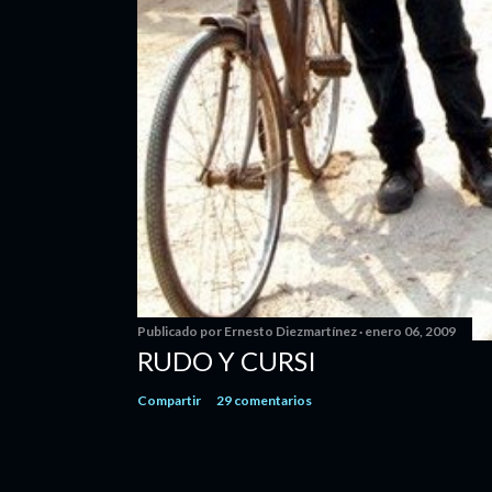
Publicado por
Ernesto Diezmartínez
enero 06, 2009
RUDO Y CURSI
Compartir
29 comentarios