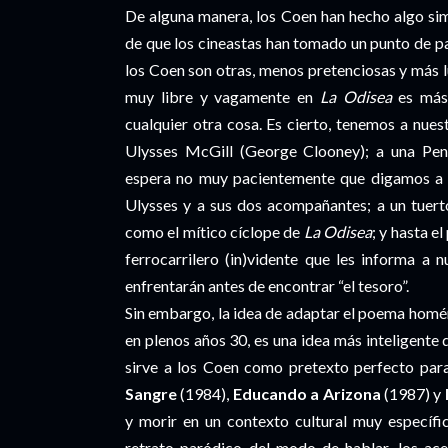
De alguna manera, los Coen han hecho algo si
de que los cineastas han tomado un punto de pa
los Coen son otras, menos pretenciosas y más l
muy libre y vagamente en
La Odisea
es más 
cualquier otra cosa. Es cierto, tenemos a nues
Ulysses McGill (George Clooney); a una Pen
espera no muy pacientemente que digamos a su
Ulysses y a sus dos acompañantes; a un tuert
como el mítico cíclope de
La Odisea
; y hasta e
ferrocarrilero (in)vidente que les informa a 
enfrentarán antes de encontrar “el tesoro”.
Sin embargo, la idea de adaptar el poema homér
en plenos años 30, es una idea más inteligente
sirve a los Coen como pretexto perfecto par
Sangre
(1984),
Educando a Arizona
(1987) y
y morir en un contexto cultural muy específic
retrato paródico del modo de hablar, los ace