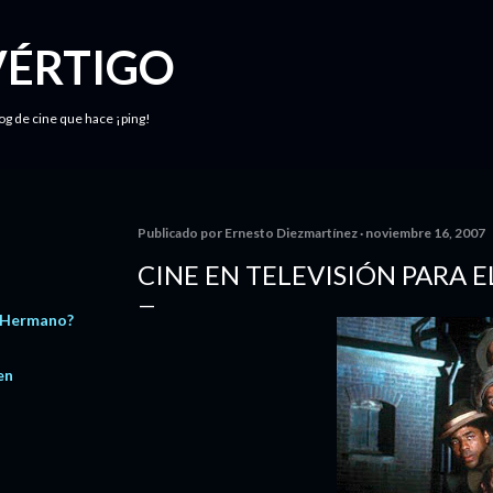
Ir al contenido principal
VÉRTIGO
log de cine que hace ¡ping!
Publicado por
Ernesto Diezmartínez
noviembre 16, 2007
CINE EN TELEVISIÓN PARA 
 Hermano?
en