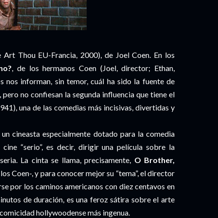
Art Thou EU-Francia, 2000), de Joel Coen. En los
no?
, de los hermanos Coen (Joel, director; Ethan,
s nos informan, sin temor, cuál ha sido la fuente de
 pero no confiesan la segunda influencia que tiene el
941), una de las comedias más incisivas, divertidas y
 de un cineasta especialmente dotado para la comedia
ne “serio”, es decir, dirigir una película sobre la
iseria. La cinta se llama, precisamente,
O Brother,
e los Coen-, y para conocer mejor su “tema”, el director
rse por los caminos americanos con diez centavos en
inutos de duración, es una feroz sátira sobre el arte
a comicidad hollywoodense más ingenua.