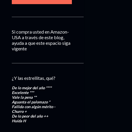
Si compra usted en Amazon-
USA a través de este blog,
ayuda a que este espacio siga
vigente
¿Y las estrellitas, qué?
De lo mejor del año
****
Excelente
***
Vale la pena
**
Aguanta el palomazo
*
Fallida con algún mérito
-
Churro
+
De lo peor del año
++
Huída
H