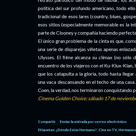
política del sur profundo americano, todo el
tradicional de esos lares (country, blues, gosp
esos sitios (especialmente memorable es la i
parte de Clooney y compañía haciendo perfect
El único gran problema de la cinta es que, como
una serie de disparejas viñetas apenas enlazad
Ulysses. El filme alcanza su clímax (no sólo d
encuentro de los viajeros con el Ku-Klux-Klan, 
que los catapulta a la gloria, todo hasta llega
una vaca descansando en el techo de una casa.
Coen, la verdad, nos terminaron conquistando 
Cinema Golden Choice; sábado 17 de noviembre
Compartir
Enviar la entrada por correo electrónico
Etiquetas:
¿Dónde Estás Hermano?
Cine en TV
Hermanos