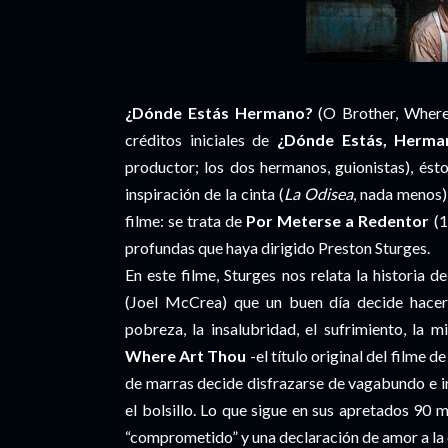
¿Dónde Estás Hermano?
(O Brother, Where 
créditos iniciales de
¿Dónde Estás, Herma
productor; los dos hermanos, guionistas), ésto
inspiración de la cinta (
La Odisea
, nada menos),
filme: se trata de
Por Meterse a Redentor
(1
profundas que haya dirigido Preston Sturges.
En este filme, Sturges nos relata la historia
(Joel McCrea) que un buen día decide hacer ci
pobreza, la insalubridad, el sufrimiento, la m
Where Art Thou
-el título original del filme d
de marras decide disfrazarse de vagabundo e i
el bolsillo. Lo que sigue en sus apretados 90 m
“comprometido” y una declaración de amor a l