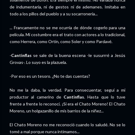
de indumentaria, ni de gestos ni de ademanes. Imitaba en
todo a los pillos del pueblo y a su socarronería...
... Francamente no se me ocurría de dónde cogerlo para una
película. Mi costumbre era el trato con actores a lo tradicional,
como Herrera, como Ortín, como Soler y como Pardavé.
-
Cantinflas
se sale de la buena escena -le susurrré a Jesús
Grovas-. Lo suyo es la plazuela.
-Por eso es un tesoro. ¿No te das cuentas?
No me la daba, la verdad. Para consecuentar, seguí a mi
productor al camerino de
Cantinflas
. Hasta que lo tuve
frente a frente lo reconocí. ¡Si era el Chato Moreno! El Chato
Moreno, un holgazanillo de mis barrios de la niñez...
El Chato Moreno no me reconoció cuando lo saludé. No se lo
tomé a mal porque nunca intimamos...