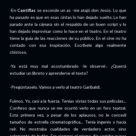
-En
Cantiflas
se esconde un as -me atajó don Jesús. Lo que
ha pasado es que en esas cintas lo han dejado suelto. Lo han
parado ante la cámara sin el respaldo de un buen script y lo
han dejado improvisar como lo hace en el teatro. En el teatro
tiene la guía de las reacciones de su público. En el cine no ha
contado con esa inspiración. Escríbele algo realmente
chistoso.
-Ya está muy mal acostumbrado -le observé-. ¿Querrá
estudiar un libreto y aprenderse el texto?
-Pregúntaselo. Vamos a verlo al teatro Garibaldi.
Fuimos. Yo, casi a la fuerza. Tenías vistas todas sus películas...
Confieso que nunca se me ocurrió verlo en un foro teatral.
Esta primera vez, a pesar de los aplausos, no le concedí
tamaños de estrella cinematográfica... Tenía ingenio y hacía
reír. No mostraba cualidades de verdadero actor, sino
solamente de bufón. Era siempre el mismo. No variaba nunca