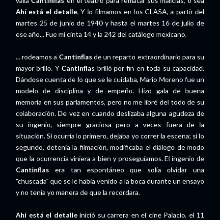
valía
Cantinflas
en el teatro para rematar sus malicias, o sea
Ahí está el detalle
. Y lo filmamos en los CLASA, a partir del
martes 25 de junio de 1940 y hasta el martes 16 de julio de
ese año... Fue mi cinta 14 y la 242 del catálogo mexicano.
... rodeamos a
Cantinflas
de un reparto extraordinario para su
mayor brillo. Y
Cantinflas
brilló por fin en toda su capacidad.
Dándose cuenta de lo que se le cuidaba, Mario Moreno fue un
modelo de disciplina y de empeño. Hizo gala de buena
memoria en sus parlamentos, pero no me libré del todo de su
colaboración. De vez en cuando deslizaba alguna agudeza de
su ingenio, siempre graciosa pero a veces fuera de la
situación. Si ocurría lo primero, dejaba yo correr la escena; si lo
segundo, detenía la filmación, modificaba el diálogo de modo
que la ocurrencia viniera a bien y proseguíamos. El ingenio de
Cantinflas
era tan espontáneo que solía olvidar una
"chuscada" que se le había venido a la boca durante un ensayo
y no tenía yo manera de que la recordara.
Ahí está el detalle
inició su carrera en el cine Palacio, el 11