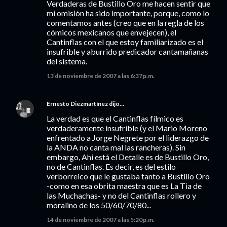
Verdaderas de Bustillo Oro me hacen sentir que
mi omisión ha sido importante, porque, como lo
comentamos antes (creo que en la regla de los
cómicos mexicanos que envejecen), el
Cantinflas con el que estoy familiarizado es el
insufrible y aburrido predicador cantamañanas
del sistema.
13 de noviembre de 2007 a las 6:37 p.m.
Ernesto Diezmartínez
dijo…
La verdad es que el Cantinflas fílmico es
verdaderamente insufrible (y el Mario Moreno
enfrentado a Jorge Negrete por el liderazgo de
la ANDA no canta mal las rancheras). Sin
embargo, Ahi está el Detalle es de Bustillo Oro,
no de Cantinflas. Es decir, es del estilo
verborreico que le gustaba tanto a Bustillo Oro
-como en esa obrita maestra que es La Tia de
las Muchachas- y no del Cantinflas rollero y
moralino de los 50/60/70/80...
14 de noviembre de 2007 a las 5:20 p.m.