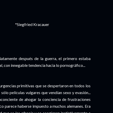
*Siegfried Kracauer
iatamente después de la guerra, el primero estaba
l, con innegable tendencia hacia lo pornográfico...
 urgencias primitivas que se despertaron en todos los
 sólo películas vulgares que vendían sexo y evasión...
nconciente de ahogar la conciencia de frustraciones
ico parece haberse impuesto a muchos alemanes. Era
ad que se les ofrecía y se acogieran instintivamente a