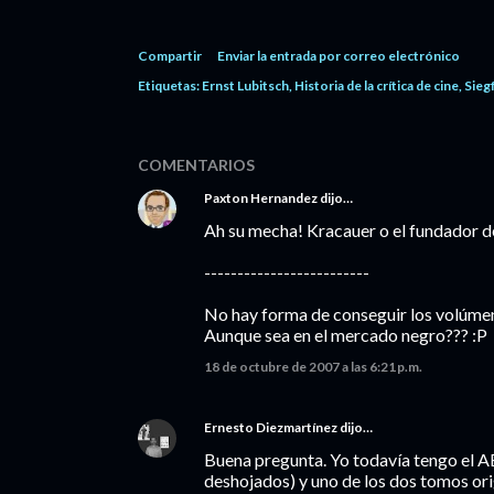
Compartir
Enviar la entrada por correo electrónico
Etiquetas:
Ernst Lubitsch
Historia de la crítica de cine
Sieg
COMENTARIOS
Paxton Hernandez
dijo…
Ah su mecha! Kracauer o el fundador d
-------------------------
No hay forma de conseguir los volúm
Aunque sea en el mercado negro??? :P
18 de octubre de 2007 a las 6:21 p.m.
Ernesto Diezmartínez
dijo…
Buena pregunta. Yo todavía tengo el AB
deshojados) y uno de los dos tomos ori