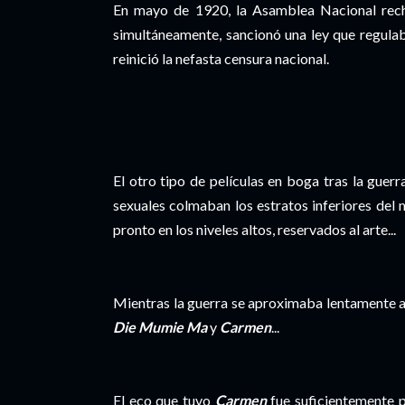
En mayo de 1920, la Asamblea Nacional recha
simultáneamente, sancionó una ley que regulab
reinició la nefasta censura nacional.
El otro tipo de películas en boga tras la guerr
sexuales colmaban los estratos inferiores del 
pronto en los niveles altos, reservados al arte...
Mientras la guerra se aproximaba lentamente a s
Die Mumie Ma
y
Carmen
...
El eco que tuvo
Carmen
fue suficientemente p