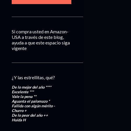
Si compra usted en Amazon-
USA a través de este blog,
ayuda a que este espacio siga
vigente
¿Y las estrellitas, qué?
De lo mejor del año
****
Excelente
***
Vale la pena
**
Aguanta el palomazo
*
Fallida con algún mérito
-
Churro
+
De lo peor del año
++
Huída
H