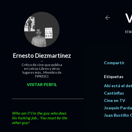
El b
Ernesto Diezmartínez
Compartir
Crítico de cine que publica
en Letras Libres y otros
lugares más... Miembro de
Etiquetas
FIPRESCI.
VISITAR PERFIL
Ahí está el de
Cantinflas
Cine en TV
Joaquín Pard
Who am I? I'm the guy who does
Juan Bustillo 
his fucking job... You must be the
other guy!