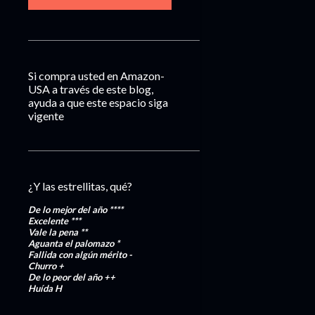
Si compra usted en Amazon-
USA a través de este blog,
ayuda a que este espacio siga
vigente
¿Y las estrellitas, qué?
De lo mejor del año
****
Excelente
***
Vale la pena
**
Aguanta el palomazo
*
Fallida con algún mérito
-
Churro
+
De lo peor del año
++
Huída
H