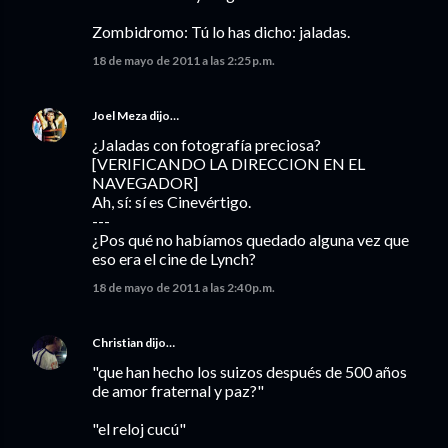
Zombidromo: Tú lo has dicho: jaladas.
18 de mayo de 2011 a las 2:25 p.m.
Joel Meza
dijo…
¿Jaladas con fotografía preciosa?
[VERIFICANDO LA DIRECCION EN EL
NAVEGADOR]
Ah, sí: sí es Cinevértigo.
---
¿Pos qué no habíamos quedado alguna vez que
eso era el cine de Lynch?
18 de mayo de 2011 a las 2:40 p.m.
Christian
dijo…
"que han hecho los suizos después de 500 años
de amor fraternal y paz?"
"el reloj cucú"