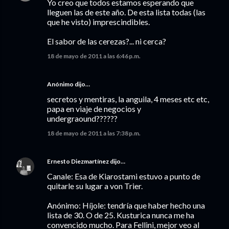
Yo creo que todos estamos esperando que
lleguen las de este año. De esta lista todas (las
que he visto) imprescindibles.
El sabor de las cerezas?... ni cerca?
18 de mayo de 2011 a las 6:46 p.m.
Anónimo dijo…
secretos y mentiras, la anguila, 4 meses etc etc,
papa en viaje de negocios y
undergraound??????
18 de mayo de 2011 a las 7:38 p.m.
Ernesto Diezmartínez
dijo…
Canale: Esa de Kiarostami estuvo a punto de
quitarle su lugar a von Trier.
Anónimo: Híjole: tendría que haber hecho una
lista de 30. O de 25. Kusturica nunca me ha
convencido mucho. Para Fellini, mejor veo al