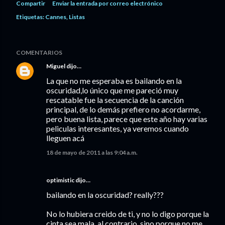
Compartir
Enviar la entrada por correo electrónico
Etiquetas:
Cannes
Listas
COMENTARIOS
Miguel
dijo…
La que no me esperaba es bailando en la
oscuridad,lo único que me pareció muy
rescatable fue la secuencia de la canción
principal, de lo demás prefiero no acordarme,
pero buena lista, parece que este año hay varias
peliculas interesantes, ya veremos cuando
lleguen acá
18 de mayo de 2011 a las 9:04 a.m.
optimistic dijo…
bailando en la oscuridad? really???
No lo hubiera creido de ti, y no lo digo porque la
cinta sea mala, al contrario, sino porque no me