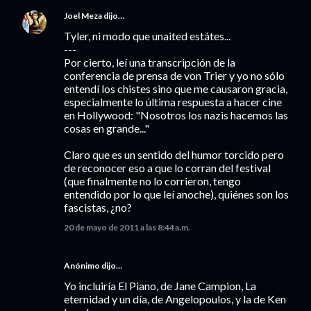
Joel Meza
dijo…
Tyler, ni modo que unaited estátes...
---
Por cierto, leí una transcripción de la
conferencia de prensa de von Trier y yo no sólo
entendí los chistes sino que me causaron gracia,
especialmente lo última respuesta a hacer cine
en Hollywood: "Nosotros los nazis hacemos las
cosas en grande..."
Claro que es un sentido del humor torcido pero
de reconocer eso a que lo corran del festival
(que finalmente no lo corrieron, tengo
entendido por lo que leí anoche), quiénes son los
fascistas, ¿no?
20 de mayo de 2011 a las 8:44 a.m.
Anónimo dijo…
Yo incluiría El Piano, de Jane Campion, La
eternidad y un día, de Angelopoulos, y la de Ken