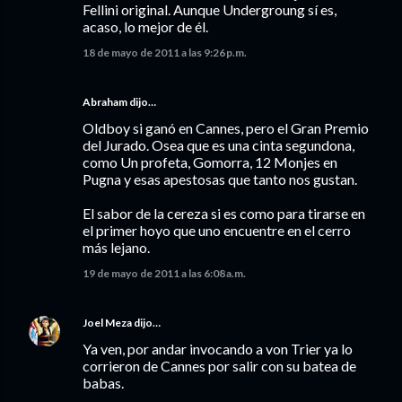
Fellini original. Aunque Undergroung sí es,
acaso, lo mejor de él.
18 de mayo de 2011 a las 9:26 p.m.
Abraham dijo…
Oldboy si ganó en Cannes, pero el Gran Premio
del Jurado. Osea que es una cinta segundona,
como Un profeta, Gomorra, 12 Monjes en
Pugna y esas apestosas que tanto nos gustan.
El sabor de la cereza si es como para tirarse en
el primer hoyo que uno encuentre en el cerro
más lejano.
19 de mayo de 2011 a las 6:08 a.m.
Joel Meza
dijo…
Ya ven, por andar invocando a von Trier ya lo
corrieron de Cannes por salir con su batea de
babas.