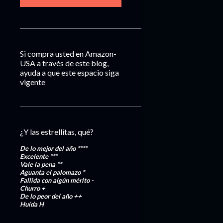
Si compra usted en Amazon-
USA a través de este blog,
ayuda a que este espacio siga
vigente
¿Y las estrellitas, qué?
De lo mejor del año
****
Excelente
***
Vale la pena
**
Aguanta el palomazo
*
Fallida con algún mérito
-
Churro
+
De lo peor del año
++
Huída
H