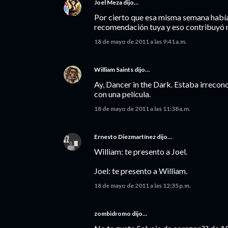
Joel Meza
dijo…
Por cierto que esa misma semana habí
recomendación tuya y eso contribuyó m
18 de mayo de 2011 a las 9:41 a.m.
William Saints
dijo…
Ay, Dancer in the Dark. Estaba irrecono
con una película.
18 de mayo de 2011 a las 11:38 a.m.
Ernesto Diezmartínez
dijo…
William: te presento a Joel.
Joel: te presento a William.
18 de mayo de 2011 a las 12:35 p.m.
zombidromo dijo…