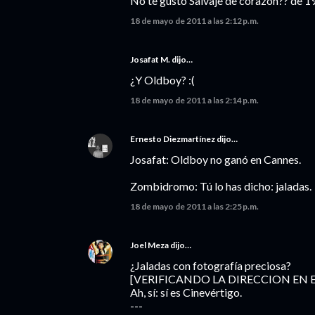
No te gusto Salvaje de corazon?? de 199
18 de mayo de 2011 a las 2:12 p.m.
Josafat M. dijo…
¿Y Oldboy? :(
18 de mayo de 2011 a las 2:14 p.m.
Ernesto Diezmartínez
dijo…
Josafat: Oldboy no ganó en Cannes.
Zombidromo: Tú lo has dicho: jaladas.
18 de mayo de 2011 a las 2:25 p.m.
Joel Meza
dijo…
¿Jaladas con fotografía preciosa?
[VERIFICANDO LA DIRECCION EN
Ah, sí: sí es Cinevértigo.
---