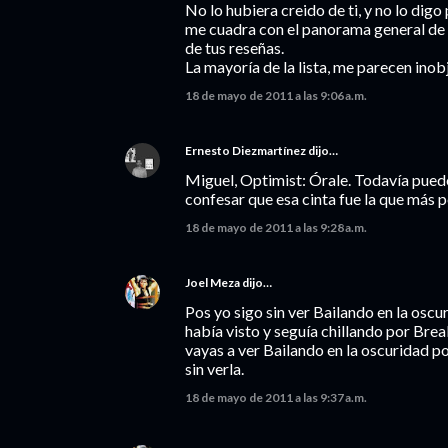
No lo hubiera creido de ti, y no lo digo
me cuadra con el panorama general de 
de tus reseñas.
La mayoría de la lista, me parecen inob
18 de mayo de 2011 a las 9:06 a.m.
Ernesto Diezmartínez
dijo…
Miguel, Optimist: Órale. Todavía pued
confesar que esa cinta fue la que más p
18 de mayo de 2011 a las 9:28 a.m.
Joel Meza
dijo…
Pos yo sigo sin ver Bailando en la oscu
había visto y seguía chillando por Brea
vayas a ver Bailando en la oscuridad po
sin verla.
18 de mayo de 2011 a las 9:37 a.m.