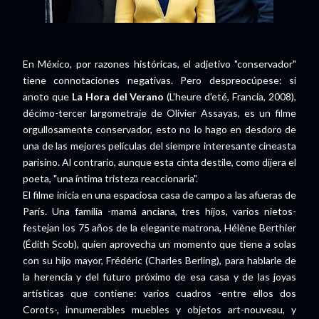
En México, por razones históricas, el adjetivo "conservador"
tiene connotaciones negativas. Pero despreocúpese: si
anoto que
La Hora del Verano
(L'heure d'eté, Francia, 2008),
décimo-tercer largometraje de Olivier Assayas, es un filme
orgullosamente conservador, esto no lo hago en desdoro de
una de las mejores películas del siempre interesante cineasta
parisino. Al contrario, aunque esta cinta destile, como dijera el
poeta, "una íntima tristeza reaccionaria".
El filme inicia en una espaciosa casa de campo a las afueras de
París. Una familia -mamá anciana, tres hijos, varios nietos-
festejan los 75 años de la elegante matrona, Hélène Berthier
(Édith Scob), quien aprovecha un momento que tiene a solas
con su hijo mayor, Frédéric (Charles Berling), para hablarle de
la herencia y del futuro próximo de esa casa y de las joyas
artísticas que contiene: varios cuadros -entre ellos dos
Corots-, innumerables muebles y objetos art-nouveau, y