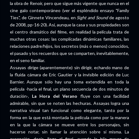
la obra de Renoir, pero que sigue más vigente que nunca en el
cine galo contemporáneo (ver el espléndido ensayo "Family
Ties", de Ginnete Vincendeau, en
Sight and Sound
de agosto
de 2008, pp-16-20). Así, aunque la casa y sus propiedades son
el centro dramático del filme, en realidad la película trata de
muchas otras cosas: las complicadas dinámicas familiares, las
relaciones padre/hijos, los secretos (más o menos) conocidos,
el pasado y los recuerdos que se comparten, inevitablemente,
en el seno familiar.
Assayas dirige (aparentemente) sin dirigir, echando mano de
la fluida cámara de Eric Gautier y la invisible edición de Luc
Barnier. Aunque sólo hay una toma extendida en toda la
película -hacia el final, un plano secuencia de dos minutos de
duración-,
La Hora del Verano
fluye con una facilidad
admirable, sin que se noten las hechuras. Assayas logra una
narrativa visual tan funcional como elegante, tanto por la
forma en la que está montada la película como por la manera
en la que la cámara se mueve entre los personajes, sin
hacerse notar, sin llamar la atención sobre sí misma. La
excepción, decía, llega al final, cuando la hija mayor de