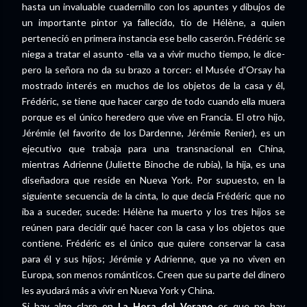
hasta un invaluable cuadernillo con los apuntes y dibujos de
un importante pintor ya fallecido, tío de Hélène, a quien
perteneció en primera instancia ese bello caserón. Frédéric se
niega a tratar el asunto -ella va a vivir mucho tiempo, le dice-
pero la señora no da su brazo a torcer: el Musée d'Orsay ha
mostrado interés en muchos de los objetos de la casa y él,
Frédéric, se tiene que hacer cargo de todo cuando ella muera
porque es el único heredero que vive en Francia. El otro hijo,
Jérémie (el favorito de los Dardenne, Jérémie Renier), es un
ejecutivo que trabaja para una transnacional en China,
mientras Adrienne (Juliette Binoche de rubia), la hija, es una
diseñadora que reside en Nueva York. Por supuesto, en la
siguiente secuencia de la cinta, lo que decía Frédéric que no
iba a suceder, sucede: Hélène ha muerto y los tres hijos se
reúnen para decidir qué hacer con la casa y los objetos que
contiene. Frédéric es el único que quiere conservar la casa
para él y sus hijos; Jérémie y Adrienne, que ya no viven en
Europa, son menos románticos. Creen que su parte del dinero
les ayudará más a vivir en Nueva York y China.
Si hay algo claro en
La Hora del Verano
es que no hay