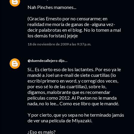
Nah Pinches mamones...
(Gracias Ernesto por no censurarme; en
realidad me moría de ganas de -alguna vez-
decir palabrotas en el blog. No lo tomen a mal
los demás foristas) jejeje
18 de noviembre de 2009 a las 9:37 p.m.
@duendecallejero
dijo…
Sí... Es cierto eso de los lactantes. Por eso ya le
mandé a Joel un e-mail de siete cuartillas (lo
escribí primero en word, y corregí dos veces,
por eso sé lo de las cuartillas), sobre lo,
digamos, malobrante que es recomendar
películas como 2012. Al Paxton no le manda
nada, no lo lee... Como ese libro que le mandé.
Y por cierto, que yo sepa no he terminado jamás
de ver una película de Miyazaki.
¿Eso es malo?