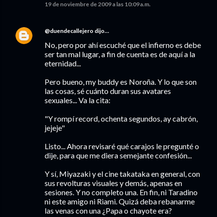
19 de noviembre de 2009 a las 10:09 a.m.
@duendecallejero
dijo…
No, pero por ahí escuché que el infierno es debe
ser tan mal lugar, a fin de cuenta es de aquí a la
eternidad...
Pero bueno, my buddy es Noroña. Y lo que son
las cosas, sé cuánto duran sus avatares
sexuales... Va la cita:
"Y rompí record, ochenta segundos, ay cabrón,
jejeje"
Listo... Ahora revisaré qué carajos le pregunté o
dije, para que me diera semejante confesión...
Y sí, Miyazaki y el cine takataka en general, con
sus revolturas visuales y demás, apenas en
sesiones. Y no completo una. En fin, ni Taradino
ni este amigo ni Riami. Quizá deba rebanarme
las venas con una ¿Papa o chayote era?