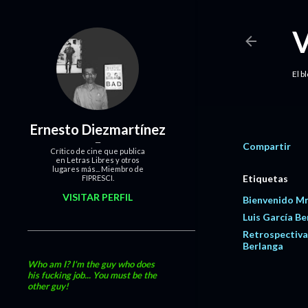
El b
Ernesto Diezmartínez
Compartir
Crítico de cine que publica
en Letras Libres y otros
lugares más... Miembro de
Etiquetas
FIPRESCI.
VISITAR PERFIL
Bienvenido Mr
Luis García Be
Retrospectiva
Berlanga
Who am I? I'm the guy who does
his fucking job... You must be the
other guy!