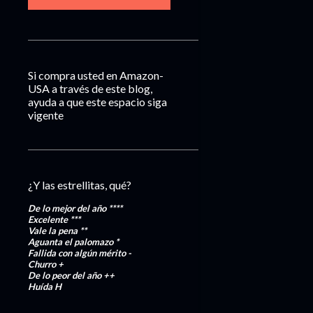
Si compra usted en Amazon-
USA a través de este blog,
ayuda a que este espacio siga
vigente
¿Y las estrellitas, qué?
De lo mejor del año
****
Excelente
***
Vale la pena
**
Aguanta el palomazo
*
Fallida con algún mérito
-
Churro
+
De lo peor del año
++
Huída
H