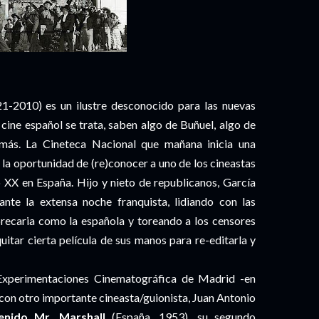
21-2010) es un ilustre desconocido para las nuevas
 cine español se trata, saben algo de Buñuel, algo de
ás. La Cineteca Nacional que mañana inicia una
 la oportunidad de (re)conocer a uno de los cineastas
 XX en España. Hijo y nieto de republicanos, García
nte la extensa noche franquista, lidiando con las
 precaria como la española y toreando a los censores
quitar cierta película de sus manos para re-editarla y
 Experimentaciones Cinematográfica de Madrid -en
 con otro importante cineasta/guionista, Juan Antonio
enido Mr. Marshall
(España, 1953), su segundo