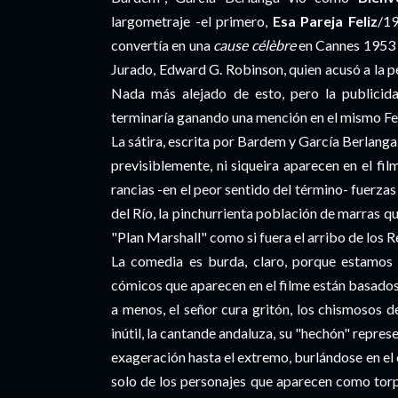
largometraje -el primero,
Esa Pareja Feliz
/19
convertía en una
cause célèbre
en Cannes 1953 g
Jurado, Edward G. Robinson, quien acusó a la p
Nada más alejado de esto, pero la public
terminaría ganando una mención en el mismo Fe
La sátira, escrita por Bardem y García Berlanga,
previsiblemente, ni siqueira aparecen en el fi
rancias -en el peor sentido del término- fuerzas
del Río, la pinchurrienta población de marras qu
"Plan Marshall" como si fuera el arribo de los
La comedia es burda, claro, porque estamos e
cómicos que aparecen en el filme están basados 
a menos, el señor cura gritón, los chismosos de
inútil, la cantande andaluza, su "hechón" repres
exageración hasta el extremo, burlándose en el 
solo de los personajes que aparecen como torp