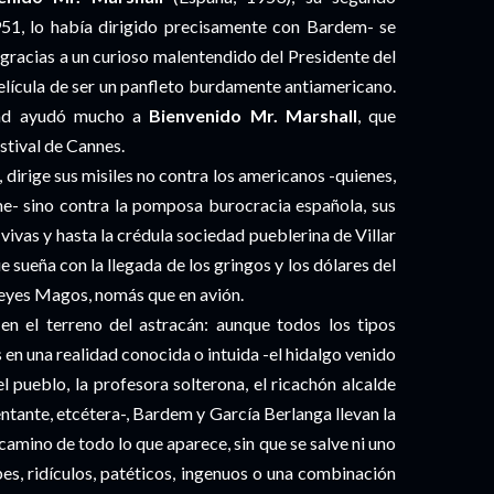
51, lo había dirigido precisamente con Bardem- se
racias a un curioso malentendido del Presidente del
elícula de ser un panfleto burdamente antiamericano.
idad ayudó mucho a
Bienvenido Mr. Marshall
, que
stival de Cannes.
 dirige sus misiles no contra los americanos -quienes,
lme- sino contra la pomposa burocracia española, sus
 vivas y hasta la crédula sociedad pueblerina de Villar
e sueña con la llegada de los gringos y los dólares del
 Reyes Magos, nomás que en avión.
n el terreno del astracán: aunque todos los tipos
en una realidad conocida o intuida -el hidalgo venido
l pueblo, la profesora solterona, el ricachón alcalde
entante, etcétera-, Bardem y García Berlanga llevan la
camino de todo lo que aparece, sin que se salve ni uno
es, ridículos, patéticos, ingenuos o una combinación