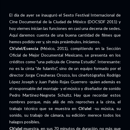
El día de ayer se inauguró el Sexto Festival Internacional de
Cine Documental de la Ciudad de México (DOCSDF 2011) y
hoy viernes inician las funciones en casi una decena de sedes.
Aquí daremos cuenta de una buena cantidad de filmes que
hemos podido ver y, sin más preámbulos, iniciamos.
Ch'ulel/Esencia
(México, 2011), compitiendo en la Sección
Oficial de Mejor Documental Mexicano, se presenta en los
créditos como "una película de Cinema Estudio". Interesante:
no es la cinta "de fulanito", sino de un equipo formado por el
director Jorge Creuheras Orozco, los cinefotógrafos Rodrigo
López Joseph y Juan Pablo Rojas Guerrero -quien además es
el responsable del montaje- y el músico y diseñador de sonido
Pedro Martínez-Negrete Schultz. Hay que recordar estos
nombres porque, más allá de mis reproches a la cinta, el
trabajo técnico que se muestra en
Ch'ulel
-su música, su
sonido, su trabajo de cámara, su edición- merece todos los
halagos posibles.
Ch'ulel
muestra, en sus 70 minutos de duración, no más que