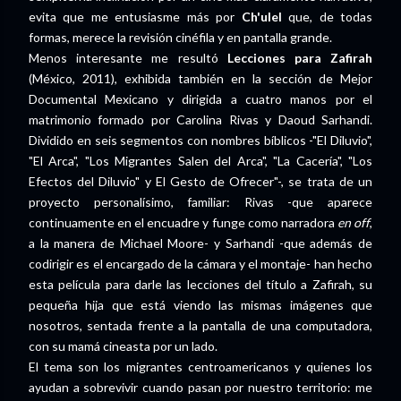
evita que me entusiasme más por
Ch'ulel
que, de todas
formas, merece la revisión cinéfila y en pantalla grande.
Menos interesante me resultó
Lecciones para Zafirah
(México, 2011), exhibida también en la sección de Mejor
Documental Mexicano y dirigida a cuatro manos por el
matrimonio formado por Carolina Rivas y Daoud Sarhandi.
Dividido en seis segmentos con nombres bíblicos -"El Diluvio",
"El Arca", "Los Migrantes Salen del Arca", "La Cacería", "Los
Efectos del Diluvio" y El Gesto de Ofrecer"-, se trata de un
proyecto personalísimo, familiar: Rivas -que aparece
continuamente en el encuadre y funge como narradora
en off
,
a la manera de Michael Moore- y Sarhandi -que además de
codirigir es el encargado de la cámara y el montaje- han hecho
esta película para darle las lecciones del título a Zafirah, su
pequeña hija que está viendo las mismas imágenes que
nosotros, sentada frente a la pantalla de una computadora,
con su mamá cineasta por un lado.
El tema son los migrantes centroamericanos y quienes los
ayudan a sobrevivir cuando pasan por nuestro territorio: me