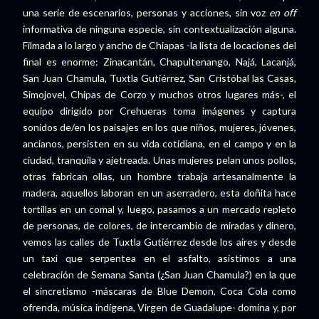
una serie de escenarios, personas y acciones, sin voz
en off
informativa de ninguna especie, sin contextualización alguna.
Filmada a lo largo y ancho de Chiapas -la lista de locaciones del
final es enorme: Zinacantán, Chapultenango, Najá, Lacanjá,
San Juan Chamula, Tuxtla Gutiérrez, San Cristóbal las Casas,
Simojovel, Chipas de Corzo y muchos otros lugares más-, el
equipo dirigido por Crehueras toma imágenes y captura
sonidos de/en los paisajes en los que niños, mujeres, jóvenes,
ancianos, persisten en su vida cotidiana, en el campo y en la
ciudad, tranquila y ajetreada. Unas mujeres pelan unos pollos,
otras fabrican ollas, un hombre trabaja artesanalmente la
madera, aquellos laboran en un aserradero, esta doñita hace
tortillas en un comal y, luego, pasamos a un mercado repleto
de personas, de colores, de intercambio de miradas y dinero,
vemos las calles de Tuxtla Gutiérrez desde los aires y desde
un taxi que serpentea en el asfalto, asistimos a una
celebración de Semana Santa (¿San Juan Chamula?) en la que
el sincretismo -máscaras de Blue Demon, Coca Cola como
ofrenda, música indígena, Virgen de Guadalupe- domina y, por