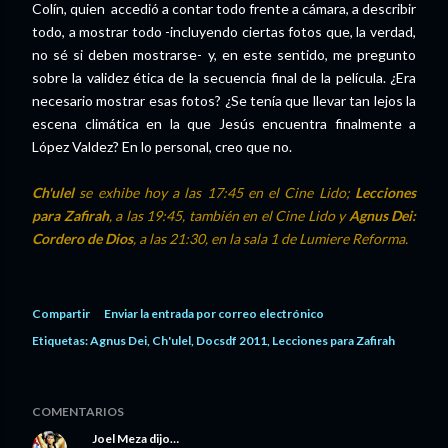
Colín, quien accedió a contar todo frente a cámara, a describir
todo, a mostrar todo -incluyendo ciertas fotos que, la verdad,
no sé si deben mostrarse- y, en este sentido, me pregunto
sobre la validez ética de la secuencia final de la película. ¿Era
necesario mostrar esas fotos? ¿Se tenía que llevar tan lejos la
escena climática en la que Jesús encuentra finalmente a
López Valdez? En lo personal, creo que no.
Ch'ulel
se exhibe hoy a las 17:45 en el Cine Lido;
Lecciones
para Zafirah
, a las 19:45, también en el Cine Lido y
Agnus Dei:
Cordero de Dios
, a las 21:30, en la sala 1 de Lumiere Reforma.
Compartir
Enviar la entrada por correo electrónico
Etiquetas:
Agnus Dei
Ch'ulel
Docsdf 2011
Lecciones para Zafirah
COMENTARIOS
Joel Meza
dijo…