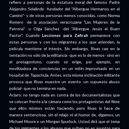
refiero a personas de la estatura moral del famoso Padre
Alejandro Solalinde -fundador del "Albergue Hermanos en el
Camino"- y de otras personas menos conocidas, como Norma
Romero -de la asociación veracruzana "Las Mujeres de la
Patrona"- u Olga Sánchez -del "Albergue Jesús el Buen
Pastor". Cuando
Lecciones para Zafirah
permanece con
estas personas y con los migrantes a los que atienden, la
película mantiene el interés. Sin embargo, Rivas cae en la
tentación no sólo de la militancia -que es lo de menos- sino en
el protagonismo, cuando se erige, por ejemplo, en
movilizadora de conciencias en un mitin improvisado en un
hospital de Tapachula. Antes, esta misma inclinación militante
provoca que Rivas muestre un evento -un supuesto abuso
policial- que no termina en nada.
Aclaro: no tengo nada en contra de los documentalistas que
se colocan frente a la cámara como los protagonistas del filme
que ellos mismos están haciendo, pero Rivas lo hace de
manera sentenciosa, sin el relajo ni el humor de, digamos, un
Michael Moore o un Morgan Spurlock. Usted dirá que el tema
de los migrantes y los abusos que sufren no es asuntos para