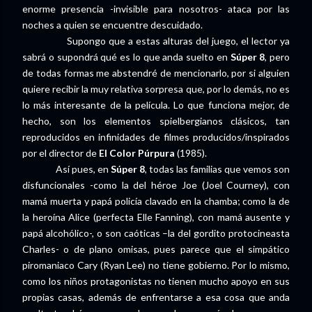
enorme presencia -invisible para nosotros- ataca por las
noches a quien se encuentre descuidado.
Supongo que a estas alturas del juego, el lector ya
sabrá o supondrá qué es lo que anda suelto en
Súper 8
, pero
de todas formas me abstendré de mencionarlo, por si alguien
quiere recibir la muy relativa sorpresa que, por lo demás, no es
lo más interesante de la película. Lo que funciona mejor, de
hecho, son los elementos spielbergianos clásicos, tan
reproducidos en infinidades de filmes producidos/inspirados
por el director de
El Color Púrpura
(1985).
Así pues, en
Súper 8
, todas las familias que vemos son
disfuncionales -como la del héroe Joe (Joel Courney), con
mamá muerta y papá policía clavado en la chamba; como la de
la heroína Alice (perfecta Elle Fanning), con mamá ausente y
papá alcohólico-, o son caóticas –la del gordito protocineasta
Charles- o de plano omisas, pues parece que el simpático
piromaniaco Cary (Ryan Lee) no tiene gobierno. Por lo mismo,
como los niños protagonistas no tienen mucho apoyo en sus
propias casas, además de enfrentarse a esa cosa que anda