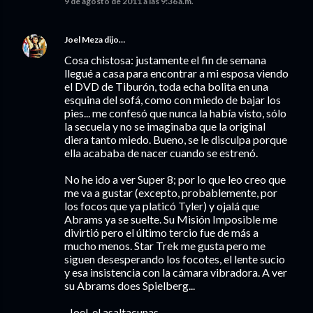
9 de agosto de 2011 a las 9:36 a.m.
Joel Meza
dijo…
Cosa chistosa: justamente el fin de semana
llegué a casa para encontrar a mi esposa viendo
el DVD de Tiburón, toda echa bolita en una
esquina del sofá, como con miedo de bajar los
pies... me confesó que nunca la había visto, sólo
la secuela y no se imaginaba que la original
diera tanto miedo. Bueno, se le disculpa porque
ella acababa de nacer cuando se estrenó.
No he ido a ver Super 8; por lo que leo creo que
me va a gustar (excepto, probablemente, por
los focos que ya platicó Tyler) y ojalá que
Abrams ya se suelte. Su Misión Imposible me
divirtió pero el último tercio fue de más a
mucho menos. Star Trek me gusta pero me
siguen desesperando los focotes, el lente sucio
y esa insistencia con la cámara vibradora. A ver
su Abrams does Spielberg...
-Joel, el asaltacunas.