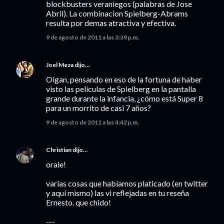
blockbusters veraniegos (palabras de Jose
Abril). La combinacion Spielberg-Abrams
resulta por demas atractiva y efectiva.
9 de agosto de 2011 a las 3:39 p.m.
Joel Meza
dijo…
Oigan, pensando en eso de la fortuna de haber
visto las películas de Spielberg en la pantalla
grande durante la infancia, ¿cómo está Super 8
para un morrito de casi 7 años?
9 de agosto de 2011 a las 4:42 p.m.
Christian
dijo…
orale!
varias cosas que habíamos platicado (en twitter
y aquí mismo) las vi reflejadas en tu reseña
Ernesto. que chido!
---