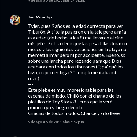
9 de agosto de 2011 a las 5:43 p.m.
Joel Meza
dijo…
Tyler, pues 9 años es la edad correcta para ver
Tiburón. A tí te la pusieron en la tele pero a mí a
esa edad (de hecho, a los 8) me llevaron al cine
mis jefes. Sobra decir que las pesadillas duraron
meses y las siguientes vacaciones en la playa no
me metí al mar pero ni por accidente. Bueno, sí:
sobre una lancha pero rezando para que Dios
acabara con todos los tiburones ("¿pa' qué los
hizo, en primer lugar?" complementaba mi
rezo).
---
Este plebe es muy impresionable para las
escenas de miedo. Chilló con el chango de los
platillos de Toy Story 3... creo que la veré
primero yo y luego decido.
Gracias de todos modos. Chance y sí lo lleve.
9 de agosto de 2011 a las 5:57 p.m.