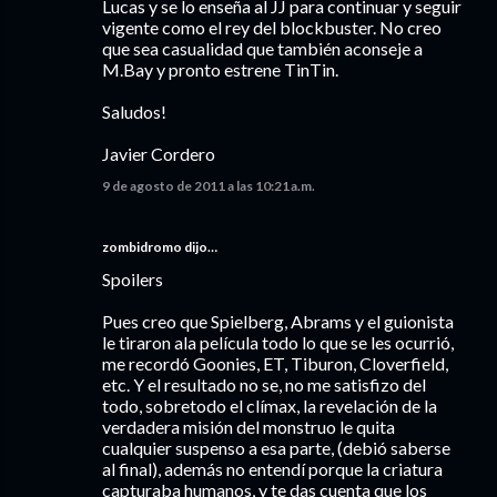
Lucas y se lo enseña al JJ para continuar y seguir
vigente como el rey del blockbuster. No creo
que sea casualidad que también aconseje a
M.Bay y pronto estrene TinTin.
Saludos!
Javier Cordero
9 de agosto de 2011 a las 10:21 a.m.
zombidromo dijo…
Spoilers
Pues creo que Spielberg, Abrams y el guionista
le tiraron ala película todo lo que se les ocurrió,
me recordó Goonies, ET, Tiburon, Cloverfield,
etc. Y el resultado no se, no me satisfizo del
todo, sobretodo el clímax, la revelación de la
verdadera misión del monstruo le quita
cualquier suspenso a esa parte, (debió saberse
al final), además no entendí porque la criatura
capturaba humanos, y te das cuenta que los