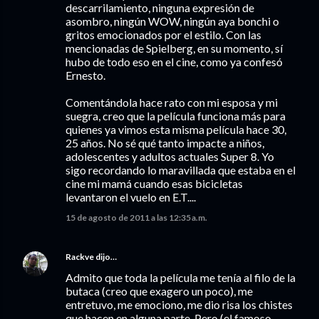
descarrilamiento, ninguna expresión de
asombro, ningún WOW, ningún aya bonchi o
gritos emocionados por el estilo. Con las
mencionadas de Spielberg, en su momento, sí
hubo de todo eso en el cine, como ya confesó
Ernesto.
Comentándola hace rato con mi esposa y mi
suegra, creo que la película funciona más para
quienes ya vimos esta misma película hace 30,
25 años. No sé qué tanto impacte a niños,
adolescentes y adultos actuales Super 8. Yo
sigo recordando lo maravillada que estaba en el
cine mi mamá cuando esas bicicletas
levantaron el vuelo en E.T....
15 de agosto de 2011 a las 12:35 a.m.
Rackve
dijo…
Admito que toda la película me tenía al filo de la
butaca (creo que exagero un poco), me
entretuvo, me emociono, me dio risa los chistes
que hacen en alguna parte. Pero (el famoso