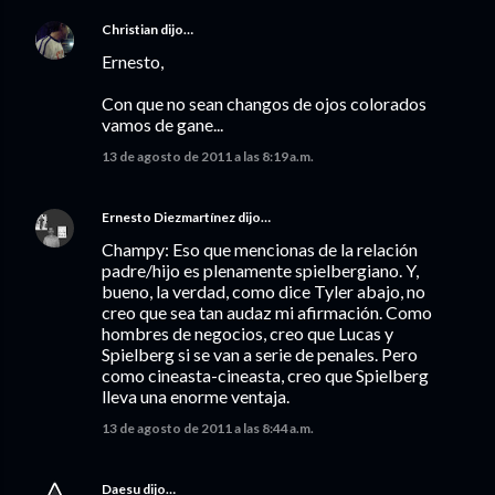
Christian
dijo…
Ernesto,
Con que no sean changos de ojos colorados
vamos de gane...
13 de agosto de 2011 a las 8:19 a.m.
Ernesto Diezmartínez
dijo…
Champy: Eso que mencionas de la relación
padre/hijo es plenamente spielbergiano. Y,
bueno, la verdad, como dice Tyler abajo, no
creo que sea tan audaz mi afirmación. Como
hombres de negocios, creo que Lucas y
Spielberg si se van a serie de penales. Pero
como cineasta-cineasta, creo que Spielberg
lleva una enorme ventaja.
13 de agosto de 2011 a las 8:44 a.m.
Daesu
dijo…