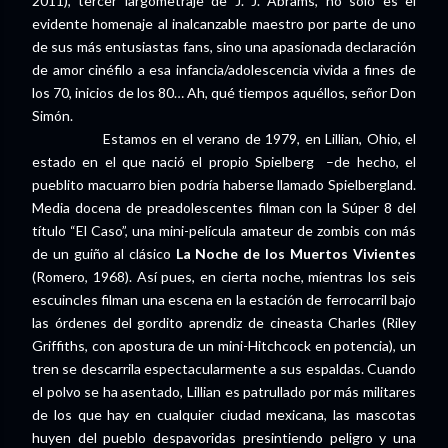
2011), tercer largometraje de J. J. Abrams, no sólo es el
evidente homenaje al inalcanzable maestro por parte de uno
de sus más entusiastas fans, sino una apasionada declaración
de amor cinéfilo a esa infancia/adolescencia vivida a fines de
los 70, inicios de los 80… Ah, qué tiempos aquéllos, señor Don
Simón.
Estamos en el verano de 1979, en Lillian, Ohio, el
estado en el que nació el propio Spielberg –de hecho, el
pueblito macuarro bien podría haberse llamado Spielbergland.
Media docena de preadolescentes filman con la Súper 8 del
título “El Caso”, una mini-película amateur de zombis con más
de un guiño al clásico
La Noche de los Muertos Vivientes
(Romero, 1968). Así pues, en cierta noche, mientras los seis
escuincles filman una escena en la estación de ferrocarril bajo
las órdenes del gordito aprendiz de cineasta Charles (Riley
Griffiths, con apostura de un mini-Hitchcock en potencia), un
tren se descarrila espectacularmente a sus espaldas. Cuando
el polvo se ha asentado, Lillian es patrullado por más militares
de los que hay en cualquier ciudad mexicana, las mascotas
huyen del pueblo despavoridas presintiendo peligro y una