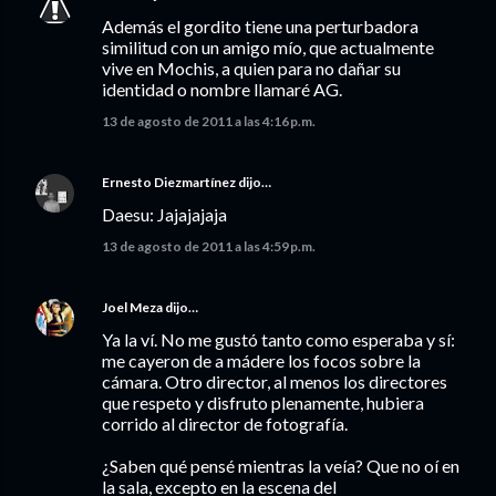
Además el gordito tiene una perturbadora
similitud con un amigo mío, que actualmente
vive en Mochis, a quien para no dañar su
identidad o nombre llamaré AG.
13 de agosto de 2011 a las 4:16 p.m.
Ernesto Diezmartínez
dijo…
Daesu: Jajajajaja
13 de agosto de 2011 a las 4:59 p.m.
Joel Meza
dijo…
Ya la ví. No me gustó tanto como esperaba y sí:
me cayeron de a mádere los focos sobre la
cámara. Otro director, al menos los directores
que respeto y disfruto plenamente, hubiera
corrido al director de fotografía.
¿Saben qué pensé mientras la veía? Que no oí en
la sala, excepto en la escena del