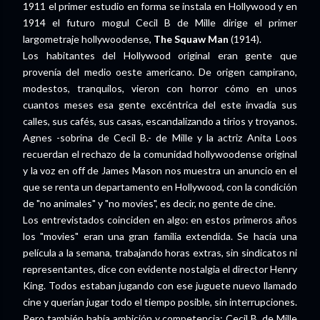
1911 el primer estudio en forma se instala en Hollywood y en
1914 el futuro mogul Cecil B de Mille dirige el primer
largometraje hollywoodense,
The Squaw Man
(1914).
Los habitantes del Hollywood original eran gente que
provenía del medio oeste americano. De origen campirano,
modestos, tranquilos, vieron con horror cómo en unos
cuantos meses esa gente excéntrica del este invadía sus
calles, sus cafés, sus casas, escandalizando a tirios y troyanos.
Agnes -sobrina de Cecil B.- de Mille y la actriz Anita Loos
recuerdan el rechazo de la comunidad hollywoodense original
y la voz en off de James Mason nos muestra un anuncio en el
que se renta un departamento en Hollywood, con la condición
de "no animales" y "no movies", es decir, no gente de cine.
Los entrevistados coinciden en algo: en estos primeros años
los "movies" eran una gran familia extendida. Se hacía una
película a la semana, trabajando horas extras, sin sindicatos ni
representantes, dice con evidente nostalgia el director Henry
King. Todos estaban jugando con ese juguete nuevo llamado
cine y querían jugar todo el tiempo posible, sin interrupciones.
Pero también había ambición y competencia: Cecil B. de Mille