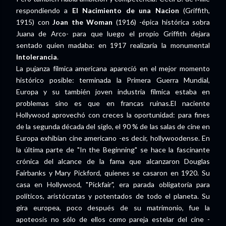
respondiendo a
El Nacimiento de una Nacion
(Griffith,
1915) con
Joan the Woman
(1916) -épica histórica sobra
Juana de Arco- para que luego el propio Griffith dejara
sentado quien madaba: en 1917 realizaría la monumental
Intolerancia
.
La pujanza fílmica americana apareció en el mejor momento
histórico posible: terminada la Primera Guerra Mundial,
Europa y su también joven industria fílmica estaba en
problemas sino es que en francas ruinas.El naciente
Hollywood aprovechó con creces la oportunidad: para fines
de la segunda década del siglo, el 90 % de las salas de cine en
Europa exhibían cine americano -es decir, hollywoodense. En
la última parte de "In the Beginning" se hace la fascinante
crónica del alcance de la fama que alcanzaron Douglas
Fairbanks y Mary Pickford, quienes se casaron en 1920. Su
casa en Hollywood, "Pickfair", era parada obligatoria para
políticos, aristócratas y potentados de todo el planeta. Su
gira europea, poco después de su matrimonio, fue la
apoteosis no sólo de ellos como pareja estelar del cine -