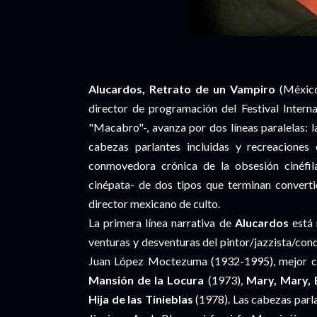
Alucardos, Retrato de un Vampiro
(México
director de programación del Festival Inter
"Macabro"-, avanza por dos líneas paralelas: 
cabezas parlantes incluidas y recreaciones 
conmovedora crónica de la obsesión cinéfil
cinépata- de dos tipos que terminan converti
director mexicano de culto.
La primera línea narrativa de
Alucardos
está 
venturas y desventuras del pintor/jazzista/con
Juan López Moctezuma (1932-1995), mejor c
Mansión de la Locura
(1973),
Mary, Mary,
Hija de las Tinieblas
(1978). Las cabezas parl