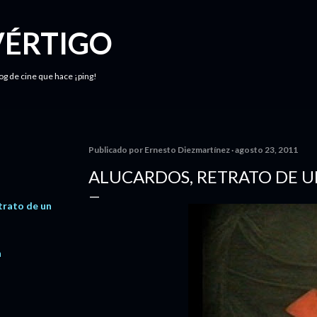
Ir al contenido principal
VÉRTIGO
log de cine que hace ¡ping!
Publicado por
Ernesto Diezmartínez
agosto 23, 2011
ALUCARDOS, RETRATO DE U
trato de un
n