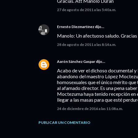
Gracias. Att Manolo Duran
27 de agosto de 2011 a las 5:40 a.m.
Ernesto Diezmartínez
dijo…
Manolo: Un afectuoso saludo. Gracias 
28 de agosto de 2011 a las 8:14 a.m.
Aarón Sánchez Gaspar
dijo…
Acabo de ver el dichoso documental y l
abandono del maestro López Moctezuma
homosexuales que el único mérito que tu
al afamado director. Es una pena saber
Moctezuma haya tenido recepción en est
llegar a las masas para que esté perdure
24 de diciembre de 2016 a las 11:08 a.m.
PUBLICAR UN COMENTARIO