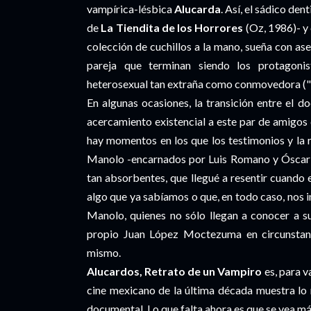
vampírica-lésbica
Alucarda
. Así, el sádico den
de
La Tiendita de los Horrores
(Oz, 1986)- y
colección de cuchillos a la mano, sueña con ase
pareja que terminan siendo los protagoni
heterosexual tan extraña como conmovedora ("
En algunas ocasiones, la transición entre el
acercamiento existencial a este par de amigo
hay momentos en los que los testimonios y la 
Manolo -encarnados por Luis Romano y Óscar O
tan absorbentes, que llegué a resentir cuando 
algo que ya sabíamos o que, en todo caso, nos 
Manolo, quienes no sólo llegan a conocer a 
propio Juan López Moctezuma en circunstanc
mismo.
Alucardos, Retrato de un Vampiro
es, para v
cine mexicano de la última década muestra lo 
documental. Lo que falta ahora es que se vea má