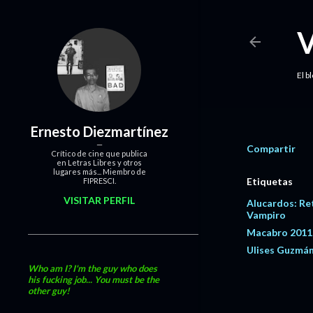
El b
Ernesto Diezmartínez
Compartir
Crítico de cine que publica
en Letras Libres y otros
lugares más... Miembro de
Etiquetas
FIPRESCI.
VISITAR PERFIL
Alucardos: Re
Vampiro
Macabro 2011
Ulises Guzmá
Who am I? I'm the guy who does
his fucking job... You must be the
other guy!