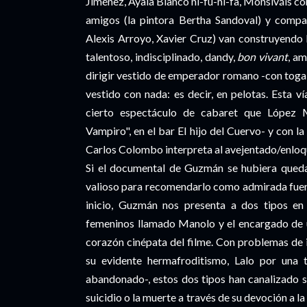
Jiménez, Ayala Blanco ni-fu-ni-fa, Monsiváis con 
amigos (la pintora Bertha Sandoval) y compañ
Alexis Arroyo, Xavier Cruz) van construyendo 
talentoso, indisciplinado, dandy,
bon vivant
, am
dirigir vestido de emperador romano -con toga y 
vestido con nada: es decir, en pelotas. Esta 
cierto espectáculo de cabaret que López
Vampiro", en el bar El hijo del Cuervo- y con 
Carlos Colombo interpreta al avejentado/enl
Si el documental de Guzmán se hubiera quedad
valioso para recomendarlo como admirada fuent
inicio, Guzmán nos presenta a dos tipos en 
femeninos llamado Manolo y el encargado de u
corazón cinépata del filme. Con problemas de 
su evidente hermafroditismo, Lalo por una t
abandonado-, estos dos tipos han canalizado su
suicidio o la muerte a través de su devoción a 