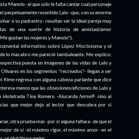
tista Manolo -al que sólo le falta cantar cual personaje
 el perpetuamente resentido Lalo -que, con su enorme
sinar a su padrastro- resultan ser la ideal pareja muy
stas de una suerte de historia de amistad/amor
Me gustan las mujeres y Manolo").
 documental informativo sobre López Moctezuma y el
s de lo macabro me pareció tambaleante. Me explico:
respectiva puesta en imágenes de las vidas de Lalo y
livares en los segmentos "recreados"- llegan a ser
el filme regresa con alguna cabeza parlante que dice
interesa menos que las obsesiones/aficiones de Lalo y
su idolatrada Tina Romero -Alucarda
herself
- sino al
ias que mejor dejo al lector que descubra por sí
ariar, otra prueba más -por si alguna faltara- de que el
mejor de sí -el máximo rigor, el máximo amor- en el
s, se distribuya mejor.