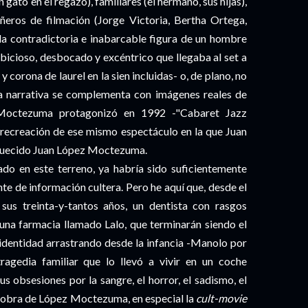
gato en el regazo), familiares (el hermano, sus hijas),
eros de filmación (Jorge Victoria, Bertha Ortega,
la contradictoria e inabarcable figura de un hombre
bicioso, desbocado y excéntrico que llegaba al set a
corona de laurel en la sien incluidas- o, de plano, no
vía narrativa se complementa con imágenes reales de
 Moctezuma protagonizó en 1992 -"Cabaret Jazz
la recreación de ese mismo espectáculo en la que Juan
oquecido Juan López Moctezuma.
o en este terreno, ya habría sido suficientemente
e de información cultera. Pero he aquí que, desde el
sus treinta-y-tantos años, un dentista con rasgos
na farmacia llamado Lalo, que terminarán siendo el
identidad arrastrando desde la infancia -Manolo por
ragedia familiar que lo llevó a vivir en un coche
s obsesiones por la sangre, el horror, el sadismo, el
la obra de López Moctezuma, en especial la
cult-movie