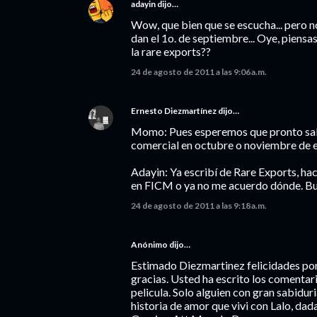
adayin
dijo…
Wow, que bien que se escucha... pero no
dan el 1o. de septiembre... Oye, piensa
la rare exports??
24 de agosto de 2011 a las 9:06 a.m.
Ernesto Diezmartínez
dijo…
Momo: Pues esperemos que pronto salg
comercial en octubre o noviembre de e
Adayin: Ya escribí de Rare Exports, h
en FICM o ya no me acuerdo dónde. Busc
24 de agosto de 2011 a las 9:18 a.m.
Anónimo dijo…
Estimado Diezmartinez felicidades por s
gracias. Usted ha escrito los comentar
pelicula. Solo alguien con gran sabidur
historia de amor que vivi con Lalo, dad