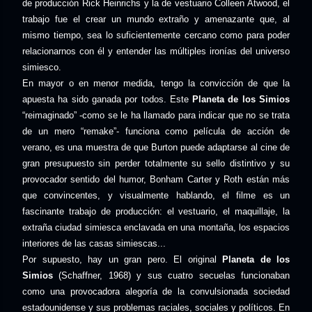
de producción Rick Heinrichs y la de vestuario Colleen Atwood, el
trabajo fue el crear un mundo extraño y amenazante que, al
mismo tiempo, sea lo suficientemente cercano como para poder
relacionarnos con él y entender las múltiples ironías del universo
simiesco.
En mayor o en menor medida, tengo la convicción de que la
apuesta ha sido ganada por todos. Este
Planeta de los Simios
“reimaginado” -como se le ha llamado para indicar que no se trata
de un mero “remake”- funciona como película de acción de
verano, es una muestra de que Burton puede adaptarse al cine de
gran presupuesto sin perder totalmente su sello distintivo y su
provocador sentido del humor, Bonham Carter y Roth están más
que convincentes, y visualmente hablando, el filme es un
fascinante trabajo de producción: el vestuario, el maquillaje, la
extraña ciudad simiesca enclavada en una montaña, los espacios
interiores de las casas simiescas...
Por supuesto, hay un gran pero. El original
Planeta de los
Simios
(Schaffner, 1968) y sus cuatro secuelas funcionaban
como una provocadora alegoría de la convulsionada sociedad
estadounidense y sus problemas raciales, sociales y políticos. En