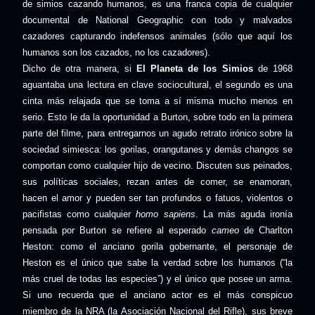
de simios cazando humanos, es una franca copia de cualquier
documental de National Geographic con todo y malvados
cazadores capturando indefensos animales (sólo que aquí los
humanos son los cazados, no los cazadores).
Dicho de otra manera, si
El Planeta de los Simios
de 1968
aguantaba una lectura en clave sociocultural, el segundo es una
cinta más relajada que se toma a sí misma mucho menos en
serio. Esto le da la oportunidad a Burton, sobre todo en la primera
parte del filme, para entregarnos un agudo retrato irónico sobre la
sociedad simiesca: los gorilas, orangutanes y demás changos se
comportan como cualquier hijo de vecino. Discuten sus peinados,
sus políticas sociales, rezan antes de comer, se enamoran,
hacen el amor y pueden ser tan profundos o fatuos, violentos o
pacifistas como cualquier
homo sapiens
. La más aguda ironía
pensada por Burton se refiere al esperado
cameo
de Charlton
Heston: como el anciano gorila gobernante, el personaje de
Heston es el único que sabe la verdad sobre los humanos (“la
más cruel de todas las especies”) y el único que posee un arma.
Si uno recuerda que el anciano actor es el más conspicuo
miembro de la NRA (la Asociación Nacional del Rifle), sus breve