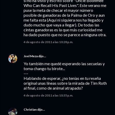
si no ha visto y escrito sobre "Uncle Boonmee
Who Can Recall His Past Lives". Este verano me
puse la meta de checar el mayor número
posible de ganadoras de la Palma de Oro y aun
me falta esta (Aquí ni siquiera nos ha llegado y
dudo mucho que vaya a llegar). De todas las
cintas ganadoras es la que más curiosidad me
ha dado puesto que no se parece a ninguna otra.
4 de agosto de 2011 a las 10:28 p.m.
Joel Meza
dijo…
Yo también me quedé esperando las secuelas y
toma chango tu birote...
---
Hablando de esperar, ¿no tenías en tu reseña
original unas líneas sobre la mirada de Tim Roth
al final, como de animal atrapado?
4 de agosto de 2011 a las 10:35 p.m.
Christian
dijo…