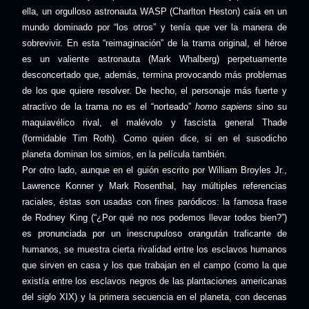
ella, un orgulloso astronauta WASP (Charlton Heston) caía en un
mundo dominado por “los otros” y tenía que ver la manera de
sobrevivir. En esta “reimaginación” de la trama original, el héroe
es un valiente astronauta (Mark Whalberg) perpetuamente
desconcertado que, además, termina provocando más problemas
de los que quiere resolver. De hecho, el personaje más fuerte y
atractivo de la trama no es el “norteado”
homo sapiens
sino su
maquiavélico rival, el malévolo y fascista general Thade
(formidable Tim Roth). Como quien dice, si en el susodicho
planeta dominan los simios, en la película también.
Por otro lado, aunque en el guión escrito por William Broyles Jr.,
Lawrence Konner y Mark Rosenthal, hay múltiples referencias
raciales, éstas son usadas con fines paródicos: la famosa frase
de Rodney King (“¿Por qué no nos podemos llevar todos bien?”)
es pronunciada por un inescrupuloso orangután traficante de
humanos, se muestra cierta rivalidad entre los esclavos humanos
que sirven en casa y los que trabajan en el campo (como la que
existía entre los esclavos negros de las plantaciones americanas
del siglo XIX) y la primera secuencia en el planeta, con decenas