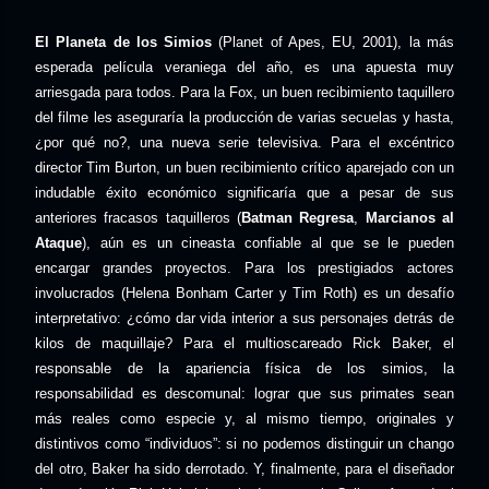
El Planeta de los Simios
(Planet of Apes, EU, 2001), la más
esperada película veraniega del año, es una apuesta muy
arriesgada para todos. Para la Fox, un buen recibimiento taquillero
del filme les aseguraría la producción de varias secuelas y hasta,
¿por qué no?, una nueva serie televisiva. Para el excéntrico
director Tim Burton, un buen recibimiento crítico aparejado con un
indudable éxito económico significaría que a pesar de sus
anteriores fracasos taquilleros (
Batman Regresa
,
Marcianos al
Ataque
), aún es un cineasta confiable al que se le pueden
encargar grandes proyectos. Para los prestigiados actores
involucrados (Helena Bonham Carter y Tim Roth) es un desafío
interpretativo: ¿cómo dar vida interior a sus personajes detrás de
kilos de maquillaje? Para el multioscareado Rick Baker, el
responsable de la apariencia física de los simios, la
responsabilidad es descomunal: lograr que sus primates sean
más reales como especie y, al mismo tiempo, originales y
distintivos como “individuos”: si no podemos distinguir un chango
del otro, Baker ha sido derrotado. Y, finalmente, para el diseñador