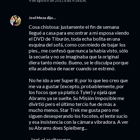
9 de agosto de 2011 a las 9:36 a.m.
Joel Meza
dijo…
Cosa chistosa: justamente el fin de semana
llegué a casa para encontrar a mi esposa viendo
el DVD de Tiburón, toda echa bolita en una
esquina del sofá, como con miedo de bajar los
pies... me confesó que nunca la había visto, sólo
la secuela y no se imaginaba que la original
diera tanto miedo. Bueno, se le disculpa porque
ella acababa de nacer cuando se estrenó.
No he ido a ver Super 8; por lo que leo creo que
me va a gustar (excepto, probablemente, por
los focos que ya platicó Tyler) y ojalá que
Abrams ya se suelte. Su Misión Imposible me
divirtió pero el último tercio fue de más a
mucho menos. Star Trek me gusta pero me
siguen desesperando los focotes, el lente sucio
y esa insistencia con la cámara vibradora. A ver
su Abrams does Spielberg...
-Joel, el asaltacunas.