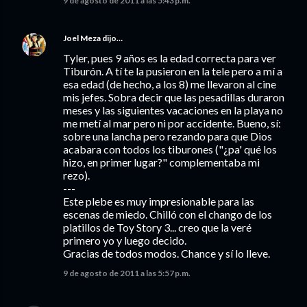
9 de agosto de 2011 a las 5:43 p.m.
Joel Meza
dijo…
Tyler, pues 9 años es la edad correcta para ver
Tiburón. A tí te la pusieron en la tele pero a mí a
esa edad (de hecho, a los 8) me llevaron al cine
mis jefes. Sobra decir que las pesadillas duraron
meses y las siguientes vacaciones en la playa no
me metí al mar pero ni por accidente. Bueno, sí:
sobre una lancha pero rezando para que Dios
acabara con todos los tiburones ("¿pa' qué los
hizo, en primer lugar?" complementaba mi
rezo).
---
Este plebe es muy impresionable para las
escenas de miedo. Chilló con el chango de los
platillos de Toy Story 3... creo que la veré
primero yo y luego decido.
Gracias de todos modos. Chance y sí lo lleve.
9 de agosto de 2011 a las 5:57 p.m.