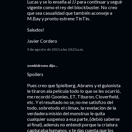
Lucas y se lo enseña al JJ para continuar y seguir
vigente como el rey del blockbuster. No creo
que sea casualidad que también aconseje a
M.Bay y pronto estrene TinTin.
Saludos!
Javier Cordero
9 de agosto de 2011 a las 10:21 a.m.
zombidromo dijo…
Spoilers
Pues creo que Spielberg, Abrams y el guionista
le tiraron ala película todo lo que se les ocurrió,
me recordó Goonies, ET, Tiburon, Cloverfield,
etc. Y el resultado no se, no me satisfizo del
todo, sobretodo el clímax, la revelación de la
verdadera misión del monstruo le quita
cualquier suspenso a esa parte, (debió saberse
al final), además no entendí porque la criatura
capturaba humanos, y te das cuenta que los