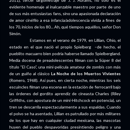
2011), tercer largometraje de J. J. Abrams, no sólo es el
evidente homenaje al inalcanzable maestro por parte de uno
de sus más entusiastas fans, sino una apasionada declaración
de amor cinéfilo a esa infancia/adolescencia vivida a fines de
los 70, inicios de los 80… Ah, qué tiempos aquéllos, señor Don
Simón.
Estamos en el verano de 1979, en Lillian, Ohio, el
estado en el que nació el propio Spielberg –de hecho, el
pueblito macuarro bien podría haberse llamado Spielbergland.
Media docena de preadolescentes filman con la Súper 8 del
título “El Caso”, una mini-película amateur de zombis con más
de un guiño al clásico
La Noche de los Muertos Vivientes
(Romero, 1968). Así pues, en cierta noche, mientras los seis
escuincles filman una escena en la estación de ferrocarril bajo
las órdenes del gordito aprendiz de cineasta Charles (Riley
Griffiths, con apostura de un mini-Hitchcock en potencia), un
tren se descarrila espectacularmente a sus espaldas. Cuando
el polvo se ha asentado, Lillian es patrullado por más militares
de los que hay en cualquier ciudad mexicana, las mascotas
huyen del pueblo despavoridas presintiendo peligro y una