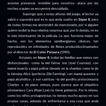
enorme presencia -invisible para nosotros- ataca por las
noches a quien se encuentre descuidado.
Supongo que a estas alturas del juego, el lector ya
sabrá o supondrá qué es lo que anda suelto en
Súper 8
, pero
de todas formas me abstendré de mencionarlo, por si alguien
quiere recibir la muy relativa sorpresa que, por lo demás, no es
lo más interesante de la película. Lo que funciona mejor, de
hecho, son los elementos spielbergianos clásicos, tan
reproducidos en infinidades de filmes producidos/inspirados
por el director de
El Color Púrpura
(1985).
Así pues, en
Súper 8
, todas las familias que vemos son
disfuncionales -como la del héroe Joe (Joel Courney), con
mamá muerta y papá policía clavado en la chamba; como la de
la heroína Alice (perfecta Elle Fanning), con mamá ausente y
papá alcohólico-, o son caóticas –la del gordito protocineasta
Charles- o de plano omisas, pues parece que el simpático
piromaniaco Cary (Ryan Lee) no tiene gobierno. Por lo mismo,
como los niños protagonistas no tienen mucho apoyo en sus
propias casas, además de enfrentarse a esa cosa que anda