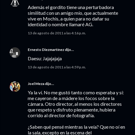
Además el gordito tiene una perturbadora
similitud con un amigo mío, que actualmente
vive en Mochis, a quien para no dañar su
identidad o nombre llamaré AG.
13 de agosto de 2011 a las 4:16 p.m.
Ernesto Diezmartínez
dijo…
Daesu: Jajajajaja
13 de agosto de 2011 a las 4:59 p.m.
Joel Meza
dijo…
Ya la ví. No me gustó tanto como esperaba y sí:
me cayeron de a mádere los focos sobre la
cámara. Otro director, al menos los directores
que respeto y disfruto plenamente, hubiera
corrido al director de fotografía.
¿Saben qué pensé mientras la veía? Que no oí en
la sala, excepto en la escena del