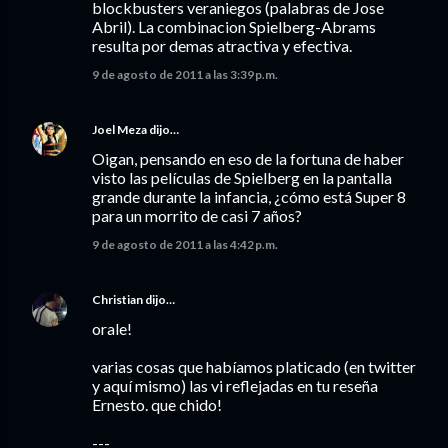
blockbusters veraniegos (palabras de Jose
Abril). La combinacion Spielberg-Abrams
resulta por demas atractiva y efectiva.
9 de agosto de 2011 a las 3:39 p.m.
Joel Meza
dijo…
Oigan, pensando en eso de la fortuna de haber
visto las películas de Spielberg en la pantalla
grande durante la infancia, ¿cómo está Super 8
para un morrito de casi 7 años?
9 de agosto de 2011 a las 4:42 p.m.
Christian
dijo…
orale!
varias cosas que habíamos platicado (en twitter
y aquí mismo) las vi reflejadas en tu reseña
Ernesto. que chido!
---