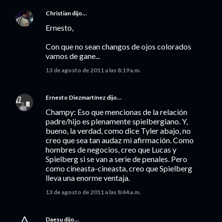
Christian
dijo…
Ernesto,
Con que no sean changos de ojos colorados
vamos de gane...
13 de agosto de 2011 a las 8:19 a.m.
Ernesto Diezmartínez
dijo…
Champy: Eso que mencionas de la relación
padre/hijo es plenamente spielbergiano. Y,
bueno, la verdad, como dice Tyler abajo, no
creo que sea tan audaz mi afirmación. Como
hombres de negocios, creo que Lucas y
Spielberg si se van a serie de penales. Pero
como cineasta-cineasta, creo que Spielberg
lleva una enorme ventaja.
13 de agosto de 2011 a las 8:44 a.m.
Daesu
dijo…