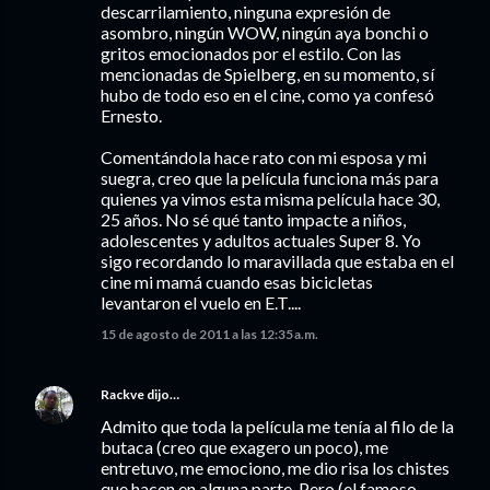
descarrilamiento, ninguna expresión de
asombro, ningún WOW, ningún aya bonchi o
gritos emocionados por el estilo. Con las
mencionadas de Spielberg, en su momento, sí
hubo de todo eso en el cine, como ya confesó
Ernesto.
Comentándola hace rato con mi esposa y mi
suegra, creo que la película funciona más para
quienes ya vimos esta misma película hace 30,
25 años. No sé qué tanto impacte a niños,
adolescentes y adultos actuales Super 8. Yo
sigo recordando lo maravillada que estaba en el
cine mi mamá cuando esas bicicletas
levantaron el vuelo en E.T....
15 de agosto de 2011 a las 12:35 a.m.
Rackve
dijo…
Admito que toda la película me tenía al filo de la
butaca (creo que exagero un poco), me
entretuvo, me emociono, me dio risa los chistes
que hacen en alguna parte. Pero (el famoso