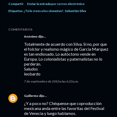
Compartir
Enviar la entrada por correo electrónico
Etiquetas:
¿Tú le crees a los cineastas?
Sebastián Silva
COMENTARIOS
Anónimo dijo…
Totalmente de acuerdo con Silva. Si no, por que
el folclor y realismo mágico de Garcia Marquez
es tan endiosado. Lo autóctono vende en
Europa. Lo colonialistas y paternalistas no lo
perderán.
Saludos
leobardo
7 de septiembre de 2010 a las 6:23 a.m.
Guillermo
dijo…
¿Y a poco no? Chèquense que coproducciòn
mexicana anda entre las favoritas del Festival
de Venecia y luego hablamos.