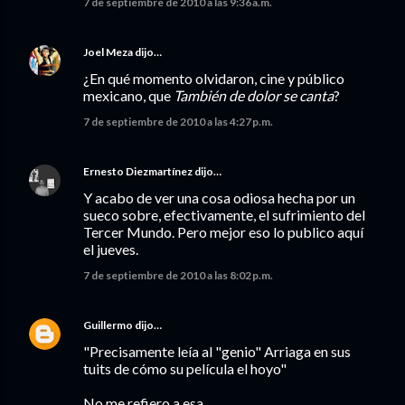
7 de septiembre de 2010 a las 9:36 a.m.
Joel Meza
dijo…
¿En qué momento olvidaron, cine y público
mexicano, que
También de dolor se canta
?
7 de septiembre de 2010 a las 4:27 p.m.
Ernesto Diezmartínez
dijo…
Y acabo de ver una cosa odiosa hecha por un
sueco sobre, efectivamente, el sufrimiento del
Tercer Mundo. Pero mejor eso lo publico aquí
el jueves.
7 de septiembre de 2010 a las 8:02 p.m.
Guillermo
dijo…
"Precisamente leía al "genio" Arriaga en sus
tuits de cómo su película el hoyo"
No me refiero a esa.