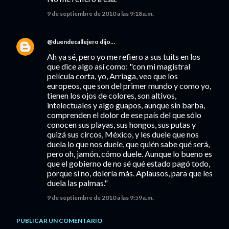
9 de septiembre de 2010 a las 9:18 a.m.
@duendecallejero
dijo…
Ah ya sé, pero yo me refiero a sus tuits en los
que dice algo así como: "con mi magistral
película corta, yo, Arriaga, veo que los
europeos, que son del primer mundo y como yo,
tienen los ojos de colores, son altivos,
intelectuales y algo guapos, aunque sin barba,
comprenden el dolor de ese país del que sólo
conocen sus playas, sus hongos, sus putas y
quizá sus circos, México, y les duele que nos
duela lo que nos duele, que quién sabe qué será,
pero oh, jamón, cómo duele. Aunque lo bueno es
que el gobierno de no sé qué estado pagó todo,
porque si no, dolería más. Aplausos, para que les
duela las palmas."
9 de septiembre de 2010 a las 9:59 a.m.
PUBLICAR UN COMENTARIO