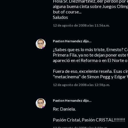
Hola Sr. Diezmartinez, eer perdón por 
alguna buena cinta sobre Juegos Oli
but of course...
Saludos
12 de agosto de 2008 a las 11:56 a.m.
Paxton Hernandez
dijo…
¿Sabes que es lo más triste, Ernesto? 
Primera Fila, ya no te dejan poner este t
apareció en el Reforma o en El Norte o
Fuera de eso, excelente reseña. Esas ci
"metacinema" de Simon Pegg y Edgar 
12 de agosto de 2008 a las 12:58 p.m.
Paxton Hernandez
dijo…
Re: Daniela.
Pasión Cristal, Pasión CRISTAL!!!!!!!!
12 de agosto de 2008 a las 1:10 p.m.