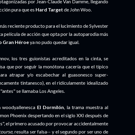
rotagonizadas por Jean-Claude Van Damme, llegando
cción pura que es
Hard Target
de John Woo.
ás reciente producto para el lucimiento de Sylvester
nta película de acción que opta por la autoparodia más
mo Gran Héroe
ya no pudo quedar igual.
ov, los tres guionistas acreditados en la cinta, se
a que por seguir la monótona cacería que el típico
 para atrapar y/o escabechar al guasonesco super-
camente tintanesco), en el ridículamente idealizado
"antes" se llamaba Los Angeles.
la woodyallenesca
El Dormilón
, la trama muestra al
 Simon Phoenix despertando en el siglo XXI después de
s", el primero acusado por provocar accidentalmente
course,
resulta ser falsa-- y el segundo por ser uno de