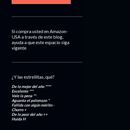
Si compra usted en Amazon-
USA a través de este blog,
ayuda a que este espacio siga
vigente
¿Y las estrellitas, qué?
De lo mejor del año
****
Excelente
***
Vale la pena
**
Aguanta el palomazo
*
Fallida con algún mérito
-
Churro
+
De lo peor del año
++
Huída
H