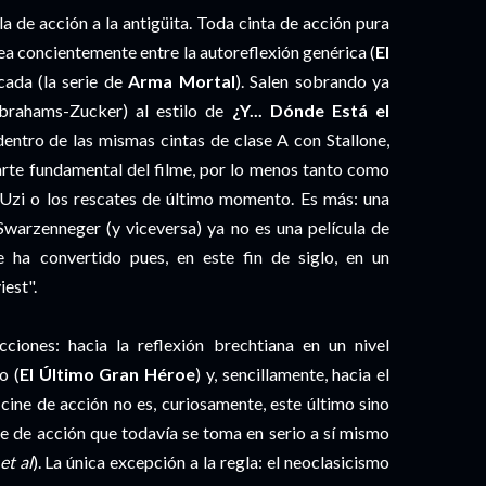
ula de acción a la antigüita. Toda cinta de acción pura
ea concientemente entre la autoreflexión genérica (
El
cada (la serie de
Arma Mortal
). Salen sobrando ya
Abrahams-Zucker) al estilo de
¿Y... Dónde Está el
entro de las mismas cintas de clase A con Stallone,
arte fundamental del filme, por lo menos tanto como
de Uzi o los rescates de último momento. Es más: una
 Swarzenneger (y viceversa) ya no es una película de
e ha convertido pues, en este fin de siglo, en un
est".
iones: hacia la reflexión brechtiana en un nivel
o (
El Último Gran Héroe
) y, sencillamente, hacia el
 cine de acción no es, curiosamente, este último sino
ne de acción que todavía se toma en serio a sí mismo
et al
). La única excepción a la regla: el neoclasicismo