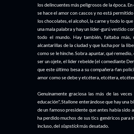
los delincuentes más peligrosos de la época. En
se hace el amor con cascos y no está permitido e
los chocolates, el alcohol, la carne y todo lo qu
una mala palabra y hay un líder-gurú vestido c
todo el mundo. Hay también, faltaba más, un
alcantarillas de la ciudad y que lucha por la li
como se le hinche. Sobra apuntar, qué remedio, q
ser un ojete, el lider rebelde (el comediante De
que este último besa a su compañera-fan polic
amor como se debe y etcétera, etcétera, etcéte
Genuinamente graciosa las más de las veces (
educación", Stallone enterándose que hay una b
de un famoso presidente que antes había sido a
ha perdido muchos de sus tics genéricos para i
incluso, del
slapstick
más desatado.