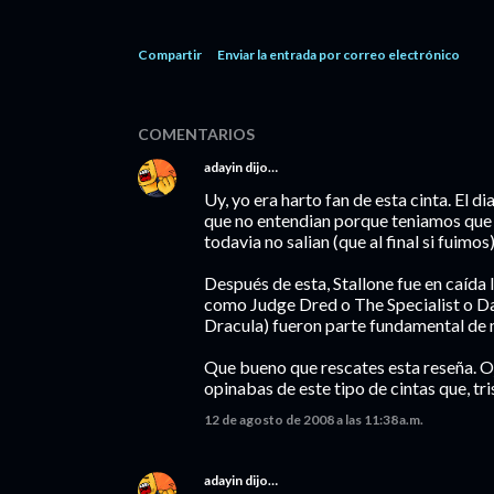
Compartir
Enviar la entrada por correo electrónico
COMENTARIOS
adayin
dijo…
Uy, yo era harto fan de esta cinta. El d
que no entendian porque teniamos que ir 
todavia no salian (que al final si fuimos
Después de esta, Stallone fue en caída l
como Judge Dred o The Specialist o Dayl
Dracula) fueron parte fundamental de m
Que bueno que rescates esta reseña. Oj
opinabas de este tipo de cintas que, t
12 de agosto de 2008 a las 11:38 a.m.
adayin
dijo…