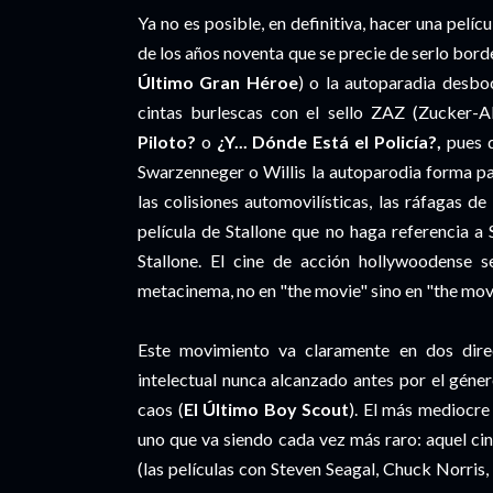
Ya no es posible, en definitiva, hacer una pelíc
de los años noventa que se precie de serlo bord
Último Gran Héroe
) o la autoparadia desbo
cintas burlescas con el sello ZAZ (Zucker-
Piloto?
o
¿Y... Dónde Está el Policía?,
pues d
Swarzenneger o Willis la autoparodia forma p
las colisiones automovilísticas, las ráfagas 
película de Stallone que no haga referencia a
Stallone. El cine de acción hollywoodense s
metacinema, no en "the movie" sino en "the movi
Este movimiento va claramente en dos direcc
intelectual nunca alcanzado antes por el géner
caos (
El Último Boy Scout
). El más mediocre
uno que va siendo cada vez más raro: aquel ci
(las películas con Steven Seagal, Chuck Norris,