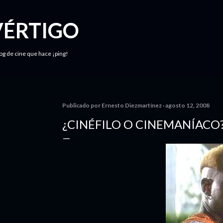
Ir al contenido principal
VÉRTIGO
log de cine que hace ¡ping!
Publicado por
Ernesto Diezmartínez
agosto 12, 2008
¿CINÉFILO O CINEMANÍACO