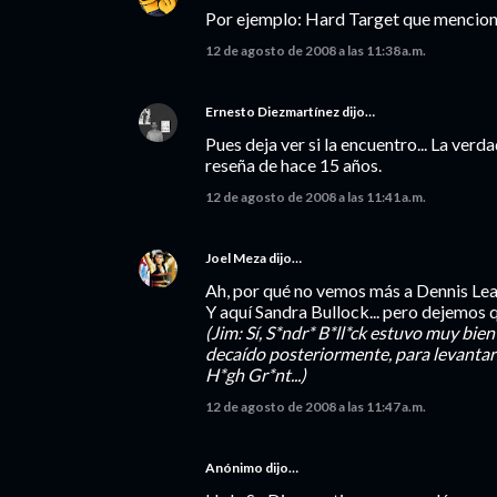
Por ejemplo: Hard Target que mencionas
12 de agosto de 2008 a las 11:38 a.m.
Ernesto Diezmartínez
dijo…
Pues deja ver si la encuentro... La verd
reseña de hace 15 años.
12 de agosto de 2008 a las 11:41 a.m.
Joel Meza
dijo…
Ah, por qué no vemos más a Dennis Lea
Y aquí Sandra Bullock... pero dejemos q
(Jim: Sí, S*ndr* B*ll*ck estuvo muy bie
decaído posteriormente, para levanta
H*gh Gr*nt...)
12 de agosto de 2008 a las 11:47 a.m.
Anónimo dijo…