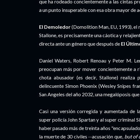
que ha rodeado concientemente a las cintas p
a un punto insuperable con esa obra mayor de a
El Demoledor
(Domolition Man, EU, 1993), el m
Stallone, es precisamente una cáotica y relajie
directa ante un género que después de
El Últi
Daniel Waters, Robert Renoau y Peter M. Lenn
preocupan más por mover concientemente a ris
chota abusador (es decir, Stallone) realiza
delincuente Simon Phoenix (Wesley Snipes fran
San Angeles del año 2032, una megalóposis que 
Casi una versión corregida y aumentada de 
super policía John Spartan y al super criminal
haber pasado más de treinta años "encapsulado
la muerte de 30 civiles --acusación que,
but of 