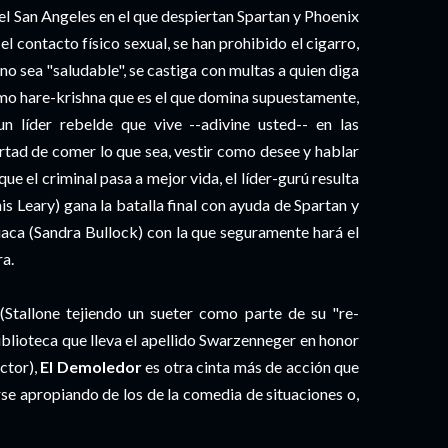
 el San Angeles en el que despiertan Spartan y Phoenix
l contacto físico sexual, se han prohibido el cigarro,
e no sea "saludable", se castiga con multas a quien diga
omo hare-krishna que es el que domina supuestamente,
 líder rebelde que vive --adivine usted-- en las
bertad de comer lo que sea, vestir como desee y hablar
ue el criminal pasa a mejor vida, el líder-gurú resulta
nis Leary) gana la batalla final con ayuda de Spartan y
iaca (Sandra Bullock) con la que seguramente hará el
ra.
Stallone tejiendo un sueter como parte de su "re-
iblioteca que lleva el apellido Swarzenneger en honor
ctor),
El Demoledor
es otra cinta más de acción que
rse apropiando de los de la comedia de situaciones o,