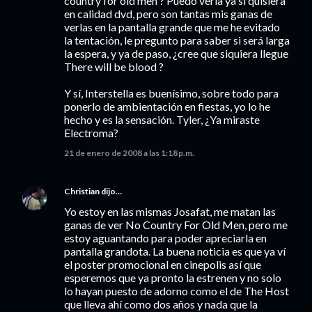
country for old men ? Puedo verla ya si quisiera
en calidad dvd, pero son tantas mis ganas de
verlas en la pantalla grande que me he evitado
la tentación, le pregunto para saber si será larga
la espera, y ya de paso, ¿cree que siquiera llegue
There will be blood ?
Y sí, Interstella es buenísimo, sobre todo para
ponerlo de ambientación en fiestas, yo lo he
hecho y es la sensación. Tyler, ¿Ya miraste
Electroma?
21 de enero de 2008 a las 1:18 p.m.
Christian
dijo…
Yo estoy en las mismas Josafat, me matan las
ganas de ver No Country For Old Men, pero me
estoy aguantando para poder apreciarla en
pantalla grandota. La buena noticia es que ya ví
el poster promocional en cinepolis así que
esperemos que ya pronto la estrenen y no solo
lo hayan puesto de adorno como el de The Host
que lleva ahí como dos años y nada que la