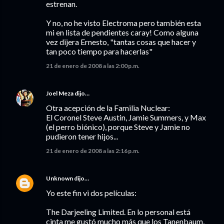
estrenan.
Y no, no he visto Electroma pero también esta
mi en lista de pendientes caray! Como alguna
vez dijera Ernesto, "tantas cosas que hacer y
tan poco tiempo para hacerlas"
21 de enero de 2008 a las 2:00 p.m.
Joel Meza
dijo…
Otra acepción de la Familia Nuclear:
El Coronel Steve Austin, Jamie Summers, y Max
(el perro biónico), porque Steve y Jamie no
pudieron tener hijos...
21 de enero de 2008 a las 2:16 p.m.
Unknown
dijo…
Yo este fin vi dos películas:
The Darjeeling Limited. En lo personal está
cinta me gustó mucho más que los Tanenbaum,