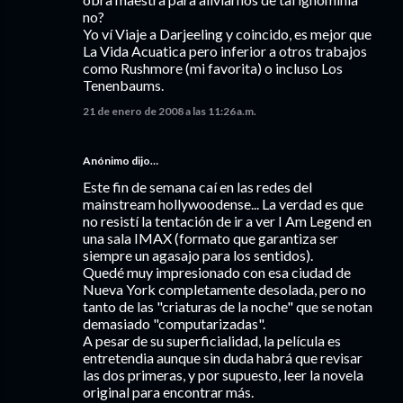
no?
Yo ví Viaje a Darjeeling y coincido, es mejor que
La Vida Acuatica pero inferior a otros trabajos
como Rushmore (mi favorita) o incluso Los
Tenenbaums.
21 de enero de 2008 a las 11:26 a.m.
Anónimo dijo…
Este fin de semana caí en las redes del
mainstream hollywoodense... La verdad es que
no resistí la tentación de ir a ver I Am Legend en
una sala IMAX (formato que garantiza ser
siempre un agasajo para los sentidos).
Quedé muy impresionado con esa ciudad de
Nueva York completamente desolada, pero no
tanto de las "criaturas de la noche" que se notan
demasiado "computarizadas".
A pesar de su superficialidad, la película es
entretendia aunque sin duda habrá que revisar
las dos primeras, y por supuesto, leer la novela
original para encontrar más.