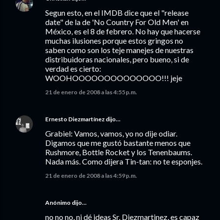
Segun esto, en el IMDB dice que el "release
date" de la de 'No Country For Old Men' en
México, es el 8 de febrero. No hay que hacerse
muchas ilusiones porque estos gringos no
saben como son los teje manejes de nuestras
distribuidoras nacionales, pero bueno, si de
verdad es cierto:
WOOHOOOOOOOOOOOOOO!!! jeje
21 de enero de 2008 a las 4:55 p.m.
Ernesto Diezmartínez
dijo…
Grabiel: Vamos, vamos, yo no dije odiar.
Digamos que me gustó bastante menos que
Rushmore, Bottle Rocket y los Tenenbaums.
Nada más. Como dijera Tin-tan: no te esponjes.
21 de enero de 2008 a las 4:59 p.m.
Anónimo dijo…
no no no, ni dé ideas Sr. Diezmartinez, es capaz