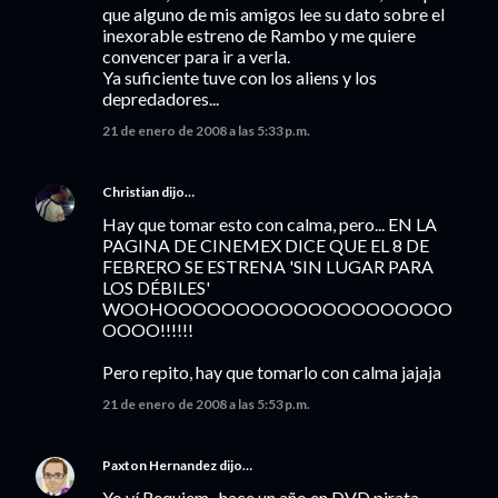
que alguno de mis amigos lee su dato sobre el
inexorable estreno de Rambo y me quiere
convencer para ir a verla.
Ya suficiente tuve con los aliens y los
depredadores...
21 de enero de 2008 a las 5:33 p.m.
Christian
dijo…
Hay que tomar esto con calma, pero... EN LA
PAGINA DE CINEMEX DICE QUE EL 8 DE
FEBRERO SE ESTRENA 'SIN LUGAR PARA
LOS DÉBILES'
WOOHOOOOOOOOOOOOOOOOOOOO
OOOO!!!!!!
Pero repito, hay que tomarlo con calma jajaja
21 de enero de 2008 a las 5:53 p.m.
Paxton Hernandez
dijo…
Yo ví Requiem...hace un año en DVD pirata.