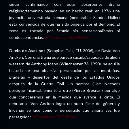
sigue confirmando con este absorbente drama
religioso/femenino basado en un hecho real: en 1976, una
jovencita universitaria alemana (memorable Sandra Hüller)
está convencida de que ha sido poseída por el demonio. El
tema es tratado por Schmid sin sensacionalismos ni
condescendencias.
Mi reseña en REFORMA
.
Duelo de Asesinos
(Seraphim Falls, EU, 2006), de David Von
Ancken. Con una trama que parece sacada/saqueada de algún
western de Anthony Mann (
Winchester 73
, 1950), he aquí la
historia de una obsesiva persecución por las montañas,
praderas y desiertos del oeste de los Estados Unidos
después de la Guerra Civil. Un hombre (Liam Neeson)
persigue incansablemente a otro (Pierce Brosnan) por algo
que conoceremos en la medida que avance la cinta. El
debutante Von Ancken logra un buen filme de género y
Brosnan se luce como el perseguido que alguna vez fue
perseguidor.
Mi reseña en REFORMA.