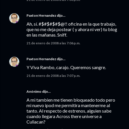
Paxton Hernandez
dijo…
Ah, sí. #$#$#$#$@!! oficina en la que trabajo,
que no me deja postear ( y ahora ni ver) tu blog
en las mañanas. Sniff.
21 de enero de 2008 a las 7:06 p.m.
Paxton Hernandez
dijo…
Y Viva Rambo, carajo. Queremos sangre.
21 de enero de 2008 a las 7:07 p.m.
Anónimo dijo…
A mi tambien me tienen bloqueado todo pero
mi nuevo ipod me permitira mantenerme al
tanto. Al respecto de estrenos, alguien sabe
cuando llegara Across there universe a
Culiacan?