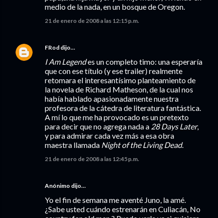
medio de la nada, en un bosque de Oregon.
21 de enero de 2008 a las 12:15 p.m.
FRod
dijo…
I Am Legend
es un completo timo: una esperaría
que con ese título (y ese trailer) realmente
retomara el interesantísimo planteamiento de
la novela de Richard Matheson, de la cual nos
había hablado apasionadamente nuestra
profesora de la cátedra de literatura fantástica.
A mí lo que me ha provocado es un pretexto
para decir que no agrega nada a
28 Days Later
,
y para admirar cada vez más a esa obra
maestra llamada
Night of the Living Dead
.
21 de enero de 2008 a las 12:45 p.m.
Anónimo dijo…
Yo el fin de semana me aventé Juno, la amé.
¿Sabe usted cuándo estrenarán en Culiacán, No