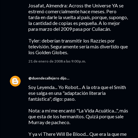
Josafat, Almendra: Across the Universe YA se
estrenó comercialmente hace meses. Pero
tarda en darle la vuelta al país, porque, supongo,
la cantidad de copias es pequeña. A lo mejor
para marzo del 2009 pasa por Culiacán.
Tyler: deberían transmitir los Razzies por
televisión. Seguramente sería más divertido que
los Golden Globes.
21 de enero de 2008 a las 9:00 p.m.
@duendecallejero
dijo…
Soy Leyenda... Yo Robot... A la otra que el Smith
ese salga en una "adaptación literaria
fantástica", digo: paso.
Nota: a mí me encantó "La Vida Acuática...", más
que esta de los hermanitos. Quizá porque sale
Murray de pacheco.
Y ya ví There Will Be Blood... Que era la que me