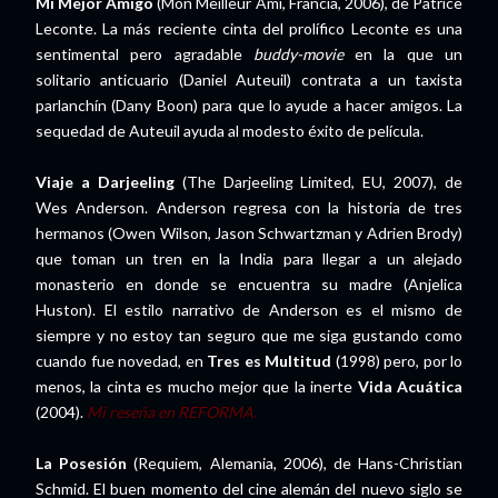
Mi Mejor Amigo
(Mon Meilleur Ami, Francia, 2006), de Patrice
Leconte. La más reciente cinta del prolífico Leconte es una
sentimental pero agradable
buddy-movie
en la que un
solitario anticuario (Daniel Auteuil) contrata a un taxista
parlanchín (Dany Boon) para que lo ayude a hacer amigos. La
sequedad de Auteuil ayuda al modesto éxito de película.
Viaje a Darjeeling
(The Darjeeling Limited, EU, 2007), de
Wes Anderson. Anderson regresa con la historia de tres
hermanos (Owen Wilson, Jason Schwartzman y Adrien Brody)
que toman un tren en la India para llegar a un alejado
monasterio en donde se encuentra su madre (Anjelica
Huston). El estilo narrativo de Anderson es el mismo de
siempre y no estoy tan seguro que me siga gustando como
cuando fue novedad, en
Tres es Multitud
(1998) pero, por lo
menos, la cinta es mucho mejor que la inerte
Vida Acuática
(2004).
Mi reseña en REFORMA.
La Posesión
(Requiem, Alemania, 2006), de Hans-Christian
Schmid. El buen momento del cine alemán del nuevo siglo se