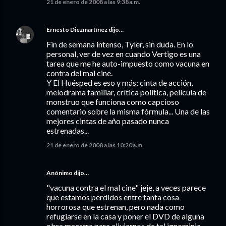
21 de enero de 2008 a las 9:38 a.m.
Ernesto Diezmartínez
dijo…
Fin de semana intenso, Tyler, sin duda. En lo
personal, ver de vez en cuando Vertigo es una
tarea que me he auto-impuesto como vacuna en
contra del mal cine.
Y El Huésped es eso y más: cinta de acción,
melodrama familiar, crítica política, película de
monstruo que funciona como capcioso
comentario sobre la misma fórmula... Una de las
mejores cintas de año pasado nunca
estrenadas...
21 de enero de 2008 a las 10:20 a.m.
Anónimo dijo…
"vacuna contra el mal cine" jeje, a veces parece
que estamos perdidos entre tanta cosa
horrorosa que estrenan, pero nada como
refugiarse en la casa y poner el DVD de alguna
obra maestra para aliviarnos de tal ignominia