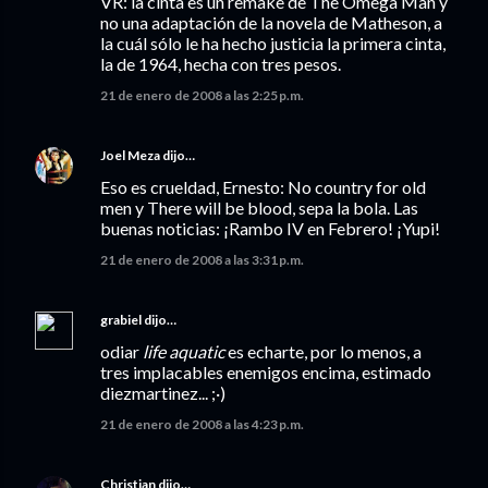
VR: la cinta es un remake de The Omega Man y
no una adaptación de la novela de Matheson, a
la cuál sólo le ha hecho justicia la primera cinta,
la de 1964, hecha con tres pesos.
21 de enero de 2008 a las 2:25 p.m.
Joel Meza
dijo…
Eso es crueldad, Ernesto: No country for old
men y There will be blood, sepa la bola. Las
buenas noticias: ¡Rambo IV en Febrero! ¡Yupi!
21 de enero de 2008 a las 3:31 p.m.
grabiel
dijo…
odiar
life aquatic
es echarte, por lo menos, a
tres implacables enemigos encima, estimado
diezmartinez... ;·)
21 de enero de 2008 a las 4:23 p.m.
Christian
dijo…