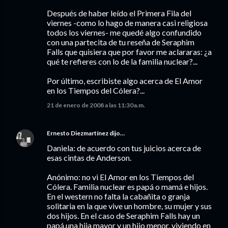
Después de haber leído el Primera Fila del
viernes -como lo hago de manera casi religiosa
todos los viernes- me quedé algo confundido
con una partecita de tu reseña de Seraphim
Falls que quisiera que por favor me aclararas: ¿a
qué te refieres con lo de la familia nuclear?...
Por último, escribiste algo acerca de El Amor
en los Tiempos del Cólera?...
21 de enero de 2008 a las 11:30 a.m.
Ernesto Diezmartínez
dijo…
Daniela: de acuerdo con tus juicios acerca de
esas cintas de Anderson.
Anónimo: no vi El Amor en los Tiempos del
Cólera. Familia nuclear es papá o mamá e hijos.
En el western no falta la cabañita o granja
solitaria en la que vive un hombre, su mujer y sus
dos hijos. En el caso de Seraphim Falls hay un
papá,una hija mayor y un hijo menor, viviendo en