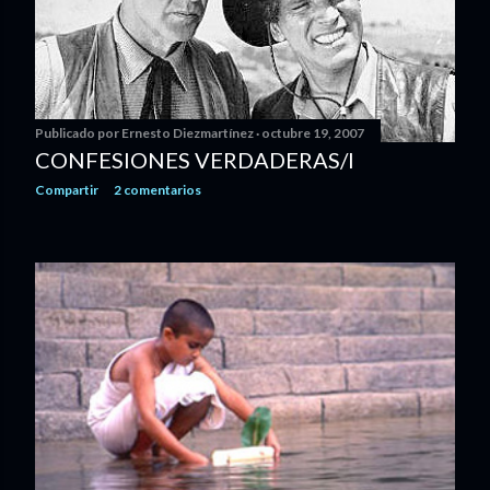
Publicado por
Ernesto Diezmartínez
octubre 19, 2007
CONFESIONES VERDADERAS/I
Compartir
2 comentarios