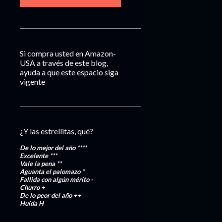
Si compra usted en Amazon-
USA a través de este blog,
ayuda a que este espacio siga
vigente
¿Y las estrellitas, qué?
De lo mejor del año
****
Excelente
***
Vale la pena
**
Aguanta el palomazo
*
Fallida con algún mérito
-
Churro
+
De lo peor del año
++
Huída
H