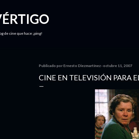
Ir al contenido principal
VÉRTIGO
log de cine que hace ¡ping!
Publicado por
Ernesto Diezmartínez
octubre 11, 2007
CINE EN TELEVISIÓN PARA E