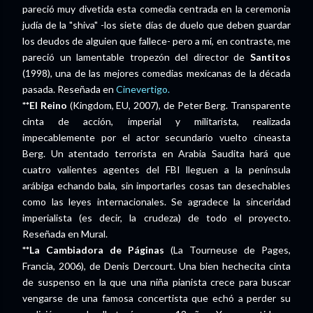
pareció muy divetida esta comedia centrada en la ceremonia
judía de la "shiva" -los siete días de duelo que deben guardar
los deudos de alguien que fallece- pero a mí, en contraste, me
pareció un lamentable tropezón del director de
Santitos
(1998), una de las mejores comedias mexicanas de la década
pasada. Reseñada en
Cinevertigo.
**El Reino
(Kingdom, EU, 2007), de Peter Berg. Transparente
cinta de acción, imperial y militarista, realizada
impecablemente por el actor secundario vuelto cineasta
Berg. Un atentado terrorista en Arabia Saudita hará que
cuatro valientes agentes del FBI lleguen a la península
arábiga echando bala, sin importarles cosas tan desechables
como las leyes internacionales. Se agradece la sinceridad
imperialista (es decir, la crudeza) de todo el proyecto.
Reseñada en Mural.
**La Cambiadora de Páginas
(La Tourneuse de Pages,
Francia, 2006), de Denis Dercourt. Una bien hechecita cinta
de suspenso en la que una niña pianista crece para buscar
vengarse de una famosa concertista que echó a perder su