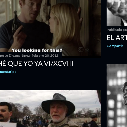
Publicado p
EL AR
Compartir
nesto Diezmartínez
febrero 20, 2012
HÉ QUE YO YA VI/XCVIII
omentarios