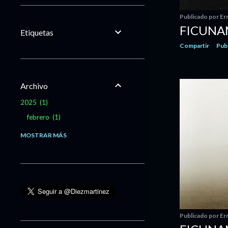
Publicado por
Er
FICUNAM
Etiquetas
Compartir
Pub
Archivo
2025
1
febrero
1
2020
13
MOSTRAR MÁS
marzo
4
febrero
4
enero
5
2019
78
diciembre
6
Publicado por
Er
noviembre
4