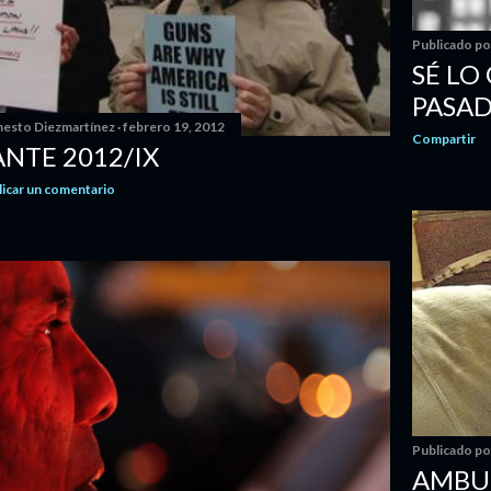
Publicado p
SÉ LO
PASAD
nesto Diezmartínez
febrero 19, 2012
Compartir
NTE 2012/IX
licar un comentario
Publicado p
AMBUL