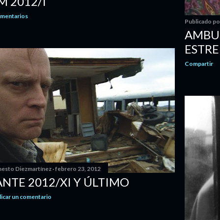
 2012/I
omentarios
Publicado p
AMBUL
ESTRE
Compartir
nesto Diezmartínez
febrero 23, 2012
NTE 2012/XI Y ÚLTIMO
licar un comentario