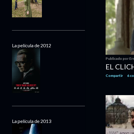
mayo
13
abril
8
marzo
12
febrero
10
enero
13
La película de 2012
2016
140
diciembre
22
Publicado por
Er
EL CLIC
noviembre
11
octubre
14
Compartir
6 c
septiembre
9
agosto
10
julio
7
junio
8
mayo
11
La película de 2013
abril
11