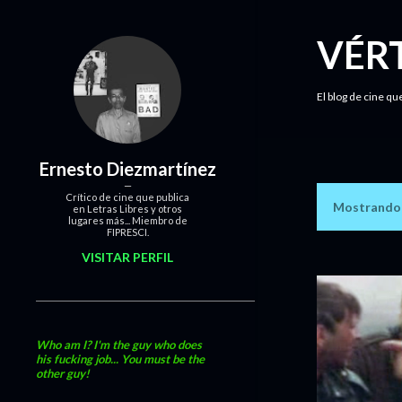
VÉR
El blog de cine qu
Ernesto Diezmartínez
Crítico de cine que publica
Mostrando l
en Letras Libres y otros
E
lugares más... Miembro de
FIPRESCI.
n
VISITAR PERFIL
t
r
a
Who am I? I'm the guy who does
his fucking job... You must be the
other guy!
d