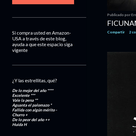
Publicado por
Er
FICUNA
Compartir
2 c
Si compra usted en Amazon-
USA a través de este blog,
ayuda a que este espacio siga
vigente
¿Y las estrellitas, qué?
De lo mejor del año
****
Excelente
***
Vale la pena
**
Aguanta el palomazo
*
Fallida con algún mérito
-
Churro
+
De lo peor del año
++
Huída
H