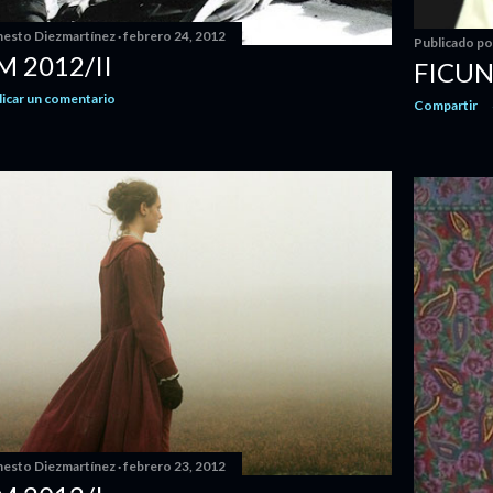
nesto Diezmartínez
febrero 24, 2012
Publicado p
 2012/II
FICUN
licar un comentario
Compartir
nesto Diezmartínez
febrero 23, 2012