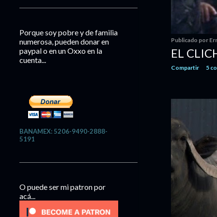
a
s
Porque soy pobre y de familia
Publicado por
Er
numerosa, pueden donar en
EL CLIC
paypal o en un Oxxo en la
cuenta...
Compartir
5 c
BANAMEX: 5206-9490-2888-
5191
O puede ser mi patron por
acá...