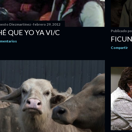
nesto Diezmartínez
febrero 29, 2012
HÉ QUE YO YA VI/C
Publicado p
FICUN
omentarios
Compartir