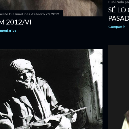
Publicado p
SÉ LO
nesto Diezmartínez
febrero 28, 2012
PASA
M 2012/VI
Compartir
omentarios