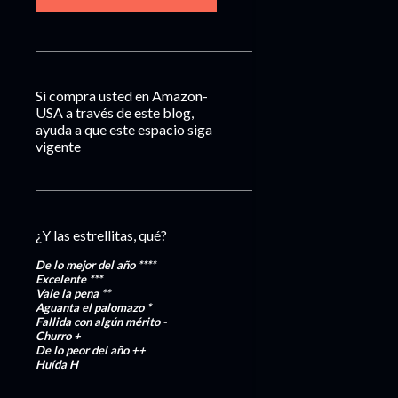
Si compra usted en Amazon-
USA a través de este blog,
ayuda a que este espacio siga
vigente
¿Y las estrellitas, qué?
De lo mejor del año
****
Excelente
***
Vale la pena
**
Aguanta el palomazo
*
Fallida con algún mérito
-
Churro
+
De lo peor del año
++
Huída
H