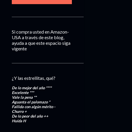
Si compra usted en Amazon-
USA a través de este blog,
ayuda a que este espacio siga
vigente
¿Y las estrellitas, qué?
De lo mejor del año
****
Excelente
***
Vale la pena
**
Aguanta el palomazo
*
Fallida con algún mérito
-
Churro
+
De lo peor del año
++
Huída
H