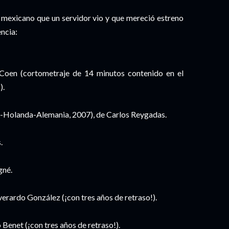
e mexicano que un servidor vio y que mereció estreno
encia:
Coen (cortometraje de 14 minutos contenido en el
o
).
ia-Holanda-Alemania, 2007), de Carlos Reygadas.
.
gné.
erardo González (¡con tres años de retraso!).
Benet (¡con tres años de retraso!).