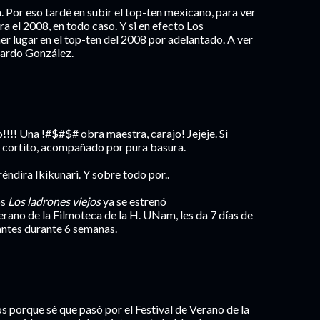
a. Por eso tardé en subir el top-ten mexicano, para ver
ara el 2008, en todo caso. Y si en efecto Los
mer lugar en el top-ten del 2008 por adelantado. A ver
rardo González.
!!!! Una !#$#$# obra maestra, carajo! Jejeje. Si
 cortito, acompañado por pura basura.
réndira Ikikunari. Y sobre todo por..
os
Los ladrones viejos
ya se estrenó
o de la Filmoteca de la H. UNam, les da 7 días de
pantes durante 6 semanas.
s porque sé que pasó por el Festival de Verano de la