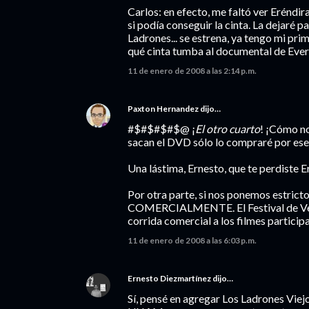
Carlos: en efecto, me faltó ver Eréndir
si podía conseguir la cinta. La dejaré p
Ladrones... se estrena, ya tengo mi pri
qué cinta tumba al documental de Eve
11 de enero de 2008 a las 2:14 p.m.
Paxton Hernandez
dijo…
#$#$#$#$@ ¡
El otro cuarto
! ¡Cómo no
sacan el DVD sólo lo compraré por ese
Una lástima, Ernesto, que te perdiste E
Por otra parte, si nos ponemos estrict
COMERCIALMENTE. El Festival de Veran
corrida comercial a los filmes partici
11 de enero de 2008 a las 6:03 p.m.
Ernesto Diezmartínez
dijo…
Sí, pensé en agregar Los Ladrones Viejo