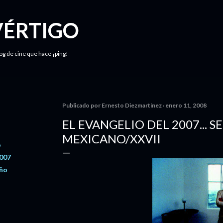
Ir al contenido principal
VÉRTIGO
log de cine que hace ¡ping!
Publicado por
Ernesto Diezmartínez
enero 11, 2008
EL EVANGELIO DEL 2007... S
MEXICANO/XXVII
o
2007
año