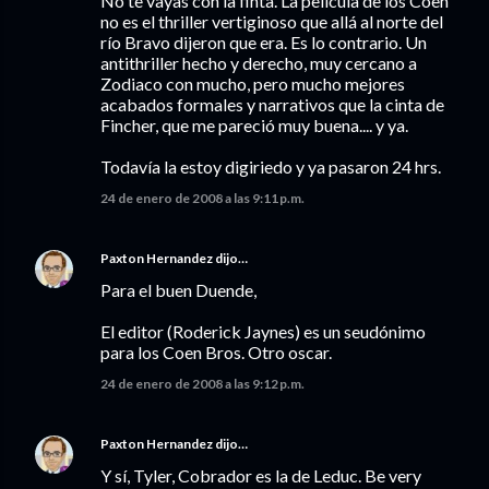
No te vayas con la finta. La película de los Coen
no es el thriller vertiginoso que allá al norte del
río Bravo dijeron que era. Es lo contrario. Un
antithriller hecho y derecho, muy cercano a
Zodiaco con mucho, pero mucho mejores
acabados formales y narrativos que la cinta de
Fincher, que me pareció muy buena.... y ya.
Todavía la estoy digiriedo y ya pasaron 24 hrs.
24 de enero de 2008 a las 9:11 p.m.
Paxton Hernandez
dijo…
Para el buen Duende,
El editor (Roderick Jaynes) es un seudónimo
para los Coen Bros. Otro oscar.
24 de enero de 2008 a las 9:12 p.m.
Paxton Hernandez
dijo…
Y sí, Tyler, Cobrador es la de Leduc. Be very