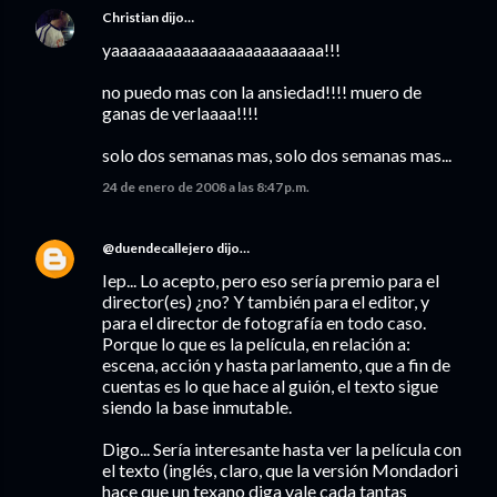
Christian
dijo…
yaaaaaaaaaaaaaaaaaaaaaaaa!!!
no puedo mas con la ansiedad!!!! muero de
ganas de verlaaaa!!!!
solo dos semanas mas, solo dos semanas mas...
24 de enero de 2008 a las 8:47 p.m.
@duendecallejero
dijo…
Iep... Lo acepto, pero eso sería premio para el
director(es) ¿no? Y también para el editor, y
para el director de fotografía en todo caso.
Porque lo que es la película, en relación a:
escena, acción y hasta parlamento, que a fin de
cuentas es lo que hace al guión, el texto sigue
siendo la base inmutable.
Digo... Sería interesante hasta ver la película con
el texto (inglés, claro, que la versión Mondadori
hace que un texano diga vale cada tantas