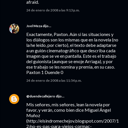
afraid.
24 de enero de 2008 a las 9:13 p.m.
Joel Meza
dijo…
Exactamente, Paxton. Aún si las situaciones y
los diálogos son los mismas que en la novela (no
la he leído, por cierto), el texto debe adaptarse
a un guión cinematográfico que describa cada
imagen que se ve en pantalla. Este es el trabajo
del guionista (aunque se enoje Arriaga), y por
ese trabajo se les nomina y premia, en su caso.
Paxton 1 Duende 0
24 de enero de 2008 a las 11:54 p.m.
@duendecallejero
dijo…
Mis señores, mis señores, lean la novela por
favor, y verán, como bien dice Miguel Ángel
Muñoz
(http://elsindromechejov.blogspot.com/2007/1
2/no-es-pas-para-viejos-cormac-