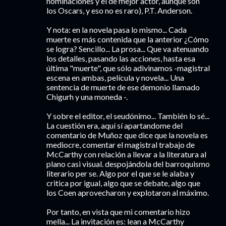
nominaciones y el de mejor actor, aunque son
los Oscars, y eso no es raro), P.T. Anderson.
Y nota: en la novela pasa lo mismo... Cada
muerte es más contenida que la anterior ¿Cómo
se logra? Sencillo... La prosa... Que va atenuando
los detalles, pasando las acciones, hasta esa
última "muerte", que sólo adivinamos -magistral
escena en ambas, película y novela... Una
sentencia de muerte de ese demonio llamado
Chigurh y una moneda -.
Y sobre el editor, el seudónimo... También lo sé...
La cuestión era, aquí sí apartandome del
comentario de Muñoz que dice que la novela es
mediocre, comentar el magistral trabajo de
McCarthy con relación a llevar a la literatura al
plano casi visual. despojándola del barroquismo
literario per se. Algo por el que se le alaba y
critica por igual, algo que se debate, algo que
los Coen aprovecharon y explotaron al máximo.
Por tanto, en vista que mi comentario hizo
mella... La invitación es: lean a McCarthy