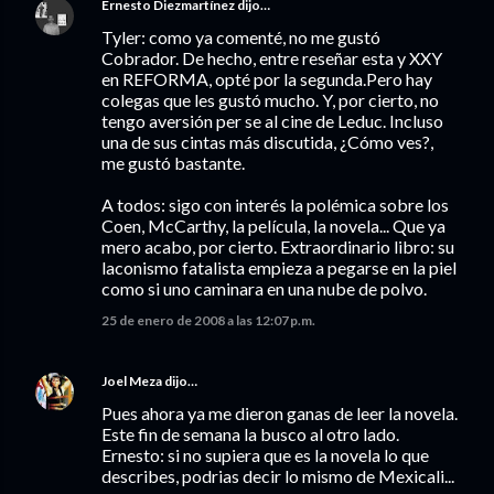
Ernesto Diezmartínez
dijo…
Tyler: como ya comenté, no me gustó
Cobrador. De hecho, entre reseñar esta y XXY
en REFORMA, opté por la segunda.Pero hay
colegas que les gustó mucho. Y, por cierto, no
tengo aversión per se al cine de Leduc. Incluso
una de sus cintas más discutida, ¿Cómo ves?,
me gustó bastante.
A todos: sigo con interés la polémica sobre los
Coen, McCarthy, la película, la novela... Que ya
mero acabo, por cierto. Extraordinario libro: su
laconismo fatalista empieza a pegarse en la piel
como si uno caminara en una nube de polvo.
25 de enero de 2008 a las 12:07 p.m.
Joel Meza
dijo…
Pues ahora ya me dieron ganas de leer la novela.
Este fin de semana la busco al otro lado.
Ernesto: si no supiera que es la novela lo que
describes, podrias decir lo mismo de Mexicali...