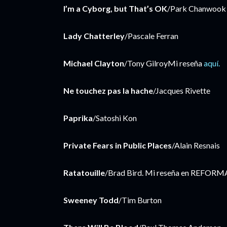
I’m a Cyborg, but That’s OK
/Park Chanwook
Lady Chatterley
/Pascale Ferran
Michael Clayton
/Tony GilroyMi reseña
aquí.
Ne touchez pas la hache
/Jacques Rivette
Paprika
/Satoshi Kon
Private Fears in Public Places
/Alain Resnais
Ratatouille
/Brad Bird. Mi reseña en REFORM
Sweeney Todd
/Tim Burton