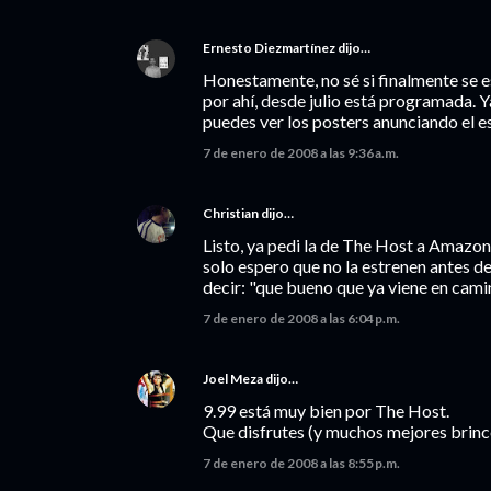
Ernesto Diezmartínez
dijo…
Honestamente, no sé si finalmente se
por ahí, desde julio está programada. 
puedes ver los posters anunciando el es
7 de enero de 2008 a las 9:36 a.m.
Christian
dijo…
Listo, ya pedi la de The Host a Amazon
solo espero que no la estrenen antes d
decir: "que bueno que ya viene en camin
7 de enero de 2008 a las 6:04 p.m.
Joel Meza
dijo…
9.99 está muy bien por The Host.
Que disfrutes (y muchos mejores brinco
7 de enero de 2008 a las 8:55 p.m.