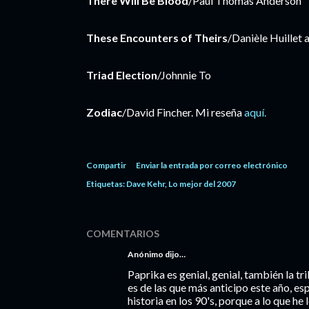
There Will Be Blood
/Paul Thomas Anderson
These Encounters of Theirs
/Danièle Huillet
Triad Election
/Johnnie To
Zodiac
/David Fincher. Mi reseña
aquí.
Compartir
Enviar la entrada por correo electrónico
Etiquetas:
Dave Kehr
Lo mejor del 2007
COMENTARIOS
Anónimo dijo…
Paprika es genial, genial, también la tr
es de las que más anticipo este año, esp
historia en los 90's, porque a lo que he l