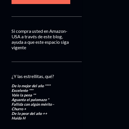
Si compra usted en Amazon-
USA a través de este blog,
ayuda a que este espacio siga
vigente
¿Y las estrellitas, qué?
De lo mejor del año
****
Excelente
***
Vale la pena
**
Aguanta el palomazo
*
Fallida con algún mérito
-
Churro
+
De lo peor del año
++
Huída
H