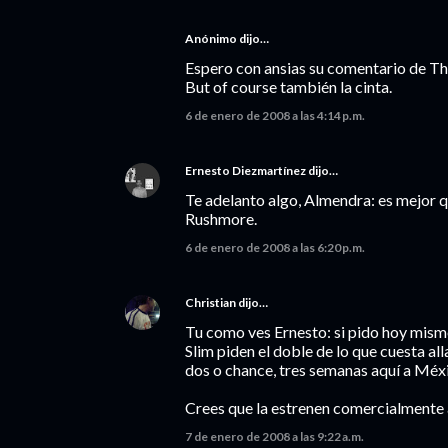
Anónimo dijo…
Espero con ansias su comentario de Th
But of course también la cinta.
6 de enero de 2008 a las 4:14 p.m.
Ernesto Diezmartínez
dijo…
Te adelanto algo, Almendra: es mejor q
Rushmore.
6 de enero de 2008 a las 6:20 p.m.
Christian
dijo…
Tu como ves Ernesto: si pido hoy mism
Slim piden el doble de lo que cuesta all
dos o chance, tres semanas aquí a Méx
Crees que la estrenen comercialmente 
7 de enero de 2008 a las 9:22 a.m.