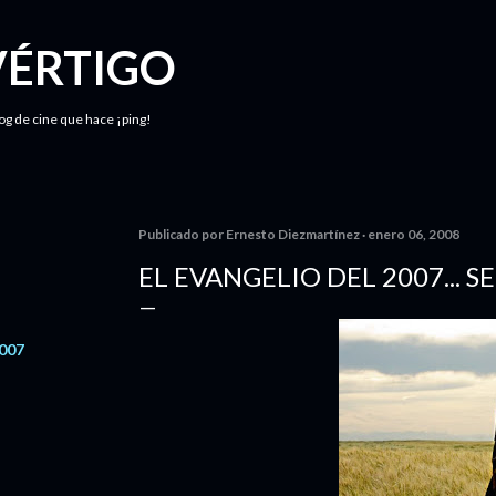
Ir al contenido principal
VÉRTIGO
log de cine que hace ¡ping!
Publicado por
Ernesto Diezmartínez
enero 06, 2008
EL EVANGELIO DEL 2007... 
2007