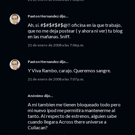
Paxton Hernandez
dijo…
Ah, sí. #$#$#$#$@!! oficina en la que trabajo,
que no me deja postear ( y ahora ni ver) tu blog
en las mañanas. Sniff.
21 de enero de 2008 a las 7:06 p.m.
Paxton Hernandez
dijo…
Y Viva Rambo, carajo. Queremos sangre.
21 de enero de 2008 a las 7:07 p.m.
Anónimo dijo…
A mi tambien me tienen bloqueado todo pero
mi nuevo ipod me permitira mantenerme al
tanto. Al respecto de estrenos, alguien sabe
cuando llegara Across there universe a
Culiacan?