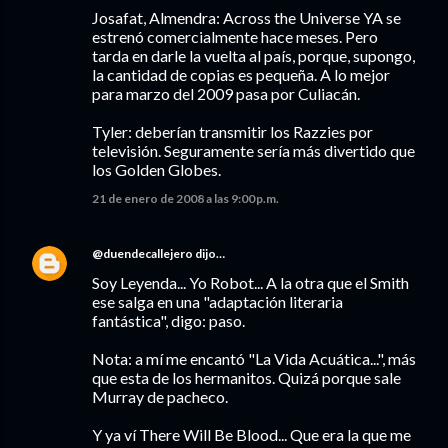
Josafat, Almendra: Across the Universe YA se
estrenó comercialmente hace meses. Pero
tarda en darle la vuelta al país, porque, supongo,
la cantidad de copias es pequeña. A lo mejor
para marzo del 2009 pasa por Culiacán.
Tyler: deberían transmitir los Razzies por
televisión. Seguramente sería más divertido que
los Golden Globes.
21 de enero de 2008 a las 9:00 p.m.
@duendecallejero
dijo…
Soy Leyenda... Yo Robot... A la otra que el Smith
ese salga en una "adaptación literaria
fantástica", digo: paso.
Nota: a mí me encantó "La Vida Acuática...", más
que esta de los hermanitos. Quizá porque sale
Murray de pacheco.
Y ya ví There Will Be Blood... Que era la que me