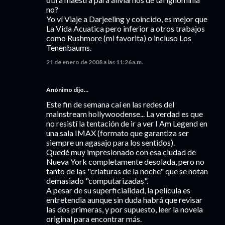
no?
Yo ví Viaje a Darjeeling y coincido, es mejor que
La Vida Acuatica pero inferior a otros trabajos
como Rushmore (mi favorita) o incluso Los
Tenenbaums.
21 de enero de 2008 a las 11:26 a.m.
Anónimo dijo…
Este fin de semana caí en las redes del
mainstream hollywoodense... La verdad es que
no resistí la tentación de ir a ver I Am Legend en
una sala IMAX (formato que garantiza ser
siempre un agasajo para los sentidos).
Quedé muy impresionado con esa ciudad de
Nueva York completamente desolada, pero no
tanto de las "criaturas de la noche" que se notan
demasiado "computarizadas".
A pesar de su superficialidad, la película es
entretendia aunque sin duda habrá que revisar
las dos primeras, y por supuesto, leer la novela
original para encontrar más.