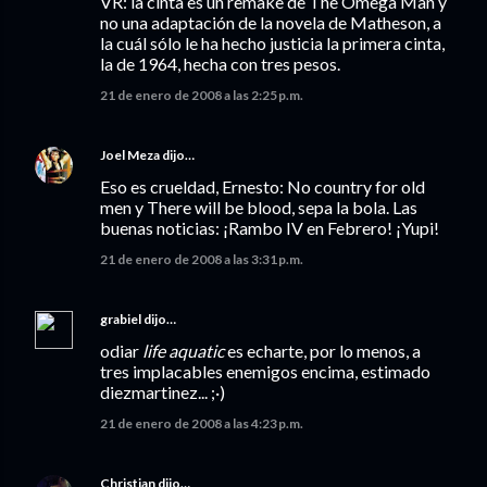
VR: la cinta es un remake de The Omega Man y
no una adaptación de la novela de Matheson, a
la cuál sólo le ha hecho justicia la primera cinta,
la de 1964, hecha con tres pesos.
21 de enero de 2008 a las 2:25 p.m.
Joel Meza
dijo…
Eso es crueldad, Ernesto: No country for old
men y There will be blood, sepa la bola. Las
buenas noticias: ¡Rambo IV en Febrero! ¡Yupi!
21 de enero de 2008 a las 3:31 p.m.
grabiel
dijo…
odiar
life aquatic
es echarte, por lo menos, a
tres implacables enemigos encima, estimado
diezmartinez... ;·)
21 de enero de 2008 a las 4:23 p.m.
Christian
dijo…