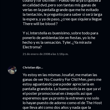
country for old men ? Puedo verla ya si quisiera
en calidad dvd, pero son tantas mis ganas de
verlas en la pantalla grande que me he evitado
la tentación, le pregunto para saber si será larga
la espera, y ya de paso, ¿cree que siquiera llegue
There will be blood ?
Y sí, Interstella es buenísimo, sobre todo para
ponerlo de ambientación en fiestas, yo lo he
hecho y es la sensación. Tyler, ¿Ya miraste
Electroma?
21 de enero de 2008 a las 1:18 p.m.
Christian
dijo…
Yo estoy en las mismas Josafat, me matan las
ganas de ver No Country For Old Men, pero me
estoy aguantando para poder apreciarla en
pantalla grandota. La buena noticia es que ya ví
el poster promocional en cinepolis así que
esperemos que ya pronto la estrenen y no solo
lo hayan puesto de adorno como el de The Host
que lleva ahí como dos años y nada que la