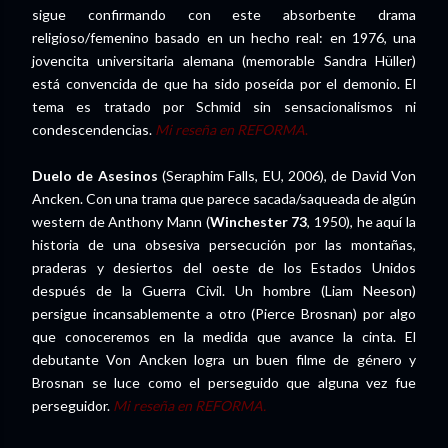
sigue confirmando con este absorbente drama
religioso/femenino basado en un hecho real: en 1976, una
jovencita universitaria alemana (memorable Sandra Hüller)
está convencida de que ha sido poseída por el demonio. El
tema es tratado por Schmid sin sensacionalismos ni
condescendencias.
Mi reseña en REFORMA
.
Duelo de Asesinos
(Seraphim Falls, EU, 2006), de David Von
Ancken. Con una trama que parece sacada/saqueada de algún
western de Anthony Mann (
Winchester 73
, 1950), he aquí la
historia de una obsesiva persecución por las montañas,
praderas y desiertos del oeste de los Estados Unidos
después de la Guerra Civil. Un hombre (Liam Neeson)
persigue incansablemente a otro (Pierce Brosnan) por algo
que conoceremos en la medida que avance la cinta. El
debutante Von Ancken logra un buen filme de género y
Brosnan se luce como el perseguido que alguna vez fue
perseguidor.
Mi reseña en REFORMA.