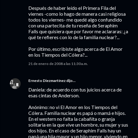
Después de haber leído el Primera Fila del
viernes -como lo hago de manera casi religiosa
todos los viernes- me quedé algo confundido
con una partecita de tu reseña de Seraphim
Falls que quisiera que por favor me aclararas: ¿a
qué te refieres con lo de la familia nuclear?...
Por último, escribiste algo acerca de El Amor
en los Tiempos del Cólera?...
21 de enero de 2008 a las 11:30 a.m.
Ernesto Diezmartínez
dijo…
Daniela: de acuerdo con tus juicios acerca de
esas cintas de Anderson.
Anónimo: no vi El Amor en los Tiempos del
Cólera. Familia nuclear es papá o mamá e hijos.
En el western no falta la cabañita o granja
solitaria en la que vive un hombre, su mujer y sus
dos hijos. En el caso de Seraphim Falls hay un
papá,una hija mayor y un hijo menor, viviendo en