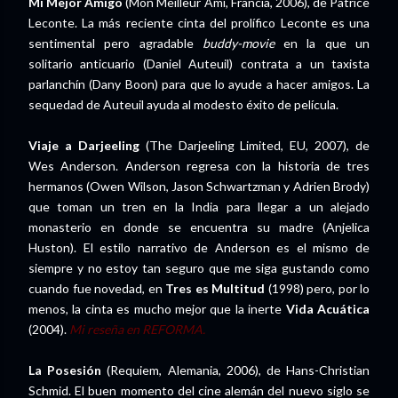
Mi Mejor Amigo
(Mon Meilleur Ami, Francia, 2006), de Patrice
Leconte. La más reciente cinta del prolífico Leconte es una
sentimental pero agradable
buddy-movie
en la que un
solitario anticuario (Daniel Auteuil) contrata a un taxista
parlanchín (Dany Boon) para que lo ayude a hacer amigos. La
sequedad de Auteuil ayuda al modesto éxito de película.
Viaje a Darjeeling
(The Darjeeling Limited, EU, 2007), de
Wes Anderson. Anderson regresa con la historia de tres
hermanos (Owen Wilson, Jason Schwartzman y Adrien Brody)
que toman un tren en la India para llegar a un alejado
monasterio en donde se encuentra su madre (Anjelica
Huston). El estilo narrativo de Anderson es el mismo de
siempre y no estoy tan seguro que me siga gustando como
cuando fue novedad, en
Tres es Multitud
(1998) pero, por lo
menos, la cinta es mucho mejor que la inerte
Vida Acuática
(2004).
Mi reseña en REFORMA.
La Posesión
(Requiem, Alemania, 2006), de Hans-Christian
Schmid. El buen momento del cine alemán del nuevo siglo se