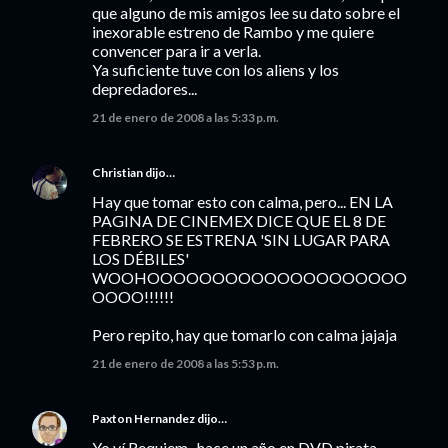
que alguno de mis amigos lee su dato sobre el
inexorable estreno de Rambo y me quiere
convencer para ir a verla.
Ya suficiente tuve con los aliens y los
depredadores...
21 de enero de 2008 a las 5:33 p.m.
Christian
dijo…
Hay que tomar esto con calma, pero... EN LA
PAGINA DE CINEMEX DICE QUE EL 8 DE
FEBRERO SE ESTRENA 'SIN LUGAR PARA
LOS DÉBILES'
WOOHOOOOOOOOOOOOOOOOOOOO
OOOO!!!!!!
Pero repito, hay que tomarlo con calma jajaja
21 de enero de 2008 a las 5:53 p.m.
Paxton Hernandez
dijo…
Yo ví Requiem...hace un año en DVD pirata.