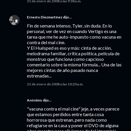
21 de enero de 2008 a las 9:38 a.m.
Ernesto Diezmartínez
dijo…
Fin de semana intenso, Tyler, sin duda. En lo
personal, ver de vez en cuando Vertigo es una
tarea que me he auto-impuesto como vacuna en
contra del mal cine.
Y El Huésped es eso y más: cinta de acción,
melodrama familiar, crítica política, película de
monstruo que funciona como capcioso
comentario sobre la misma fórmula... Una de las
mejores cintas de año pasado nunca
estrenadas...
21 de enero de 2008 a las 10:20 a.m.
Anónimo dijo…
"vacuna contra el mal cine" jeje, a veces parece
que estamos perdidos entre tanta cosa
horrorosa que estrenan, pero nada como
refugiarse en la casa y poner el DVD de alguna
obra maestra para aliviarnos de tal ignominia