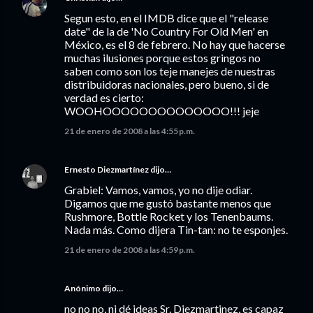
Segun esto, en el IMDB dice que el "release
date" de la de 'No Country For Old Men' en
México, es el 8 de febrero. No hay que hacerse
muchas ilusiones porque estos gringos no
saben como son los teje manejes de nuestras
distribuidoras nacionales, pero bueno, si de
verdad es cierto:
WOOHOOOOOOOOOOOOOO!!! jeje
21 de enero de 2008 a las 4:55 p.m.
Ernesto Diezmartínez
dijo…
Grabiel: Vamos, vamos, yo no dije odiar.
Digamos que me gustó bastante menos que
Rushmore, Bottle Rocket y los Tenenbaums.
Nada más. Como dijera Tin-tan: no te esponjes.
21 de enero de 2008 a las 4:59 p.m.
Anónimo dijo…
no no no, ni dé ideas Sr. Diezmartinez, es capaz