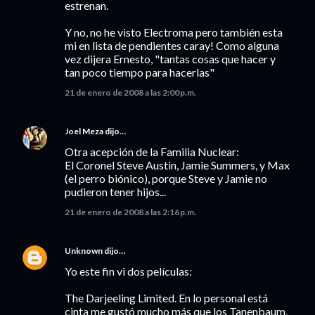
estrenan.
Y no, no he visto Electroma pero también esta
mi en lista de pendientes caray! Como alguna
vez dijera Ernesto, "tantas cosas que hacer y
tan poco tiempo para hacerlas"
21 de enero de 2008 a las 2:00 p.m.
Joel Meza
dijo…
Otra acepción de la Familia Nuclear:
El Coronel Steve Austin, Jamie Summers, y Max
(el perro biónico), porque Steve y Jamie no
pudieron tener hijos...
21 de enero de 2008 a las 2:16 p.m.
Unknown
dijo…
Yo este fin vi dos películas:
The Darjeeling Limited. En lo personal está
cinta me gustó mucho más que los Tanenbaum,