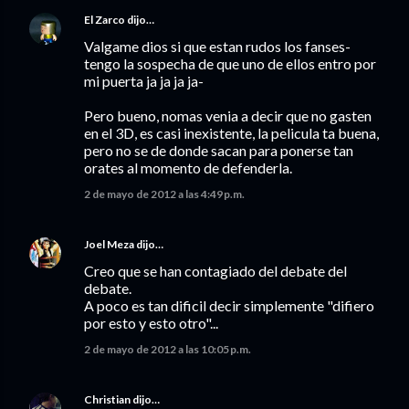
El Zarco
dijo…
Valgame dios si que estan rudos los fanses-
tengo la sospecha de que uno de ellos entro por
mi puerta ja ja ja ja-
Pero bueno, nomas venia a decir que no gasten
en el 3D, es casi inexistente, la pelicula ta buena,
pero no se de donde sacan para ponerse tan
orates al momento de defenderla.
2 de mayo de 2012 a las 4:49 p.m.
Joel Meza
dijo…
Creo que se han contagiado del debate del
debate.
A poco es tan dificil decir simplemente "difiero
por esto y esto otro"...
2 de mayo de 2012 a las 10:05 p.m.
Christian
dijo…