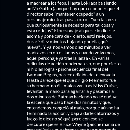
a madrear a los feos. Hasta Loki acaba siendo
un McGuffin (aunque, hay que reconocer que el
director sabe "mantener ocupado" a un
personaje mientras pasa a otro - "veo la lanza
que curiosamente se necesita para tal cosa y
está re-lejos" El personaje al que se lo dice se
asoma y pone cara de -"cierto, está re-lejos,
duraré diez minutos bajando por ella, qué
hueva"... Y ya, nos vamos diez minutos a ver
madrazos en otros lados y cuando volvemos,
aquel personaje ya trae la lanza -. En varias
películas de acción moderna, eso, que por cierto
ni Nolan logra - pinche secuencia final del
Batman Begins, parece edición de telenovela.
Hasta parece que el que dirigió Memento fue
su hermano, no él - malos van tras Miss Cruise,
levantan la mano para agarrarla y pasamos a
dos minutos de Batman haciendo no sé qué, ve
la escena que pasó hace dos minutos y que,
entendemos, congeló al malo, porque aún no ha
terminado la acción, y baja a darle catorrazos y
luego le dice no sé qué, pero con eso se
descubre que es Bruce Wayne (pinche manía de
esas películas que siempre acaban mostrando