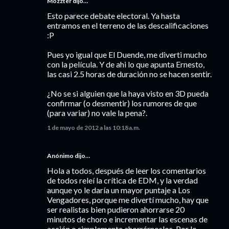
Mozzter dijo…
Esto parece debate electoral. Ya hasta
entramos en el terreno de las descalificaciones
:P
Pues yo igual que El Duende, me diverti mucho
con la película. Y de ahi lo que apunta Ernesto,
las casi 2.5 horas de duración no se hacen sentir.
¿No se si alguien que la haya visto en 3D pueda
confirmar (o desmentir) los rumores de que
(para variar) no vale la pena?.
1 de mayo de 2012 a las 10:18 a.m.
Anónimo dijo…
Hola a todos, después de leer los comentarios
de todos releí la crítica de EDM, y la verdad
aunque yo le daría un mayor puntaje a Los
Vengadores, porque me divertí mucho, hay que
ser realistas bien pudieron ahorrarse 20
minutos de choro e incrementar las escenas de
acción o simplemente ahorrárnoslos. Por lo