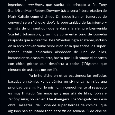
ingeniosas
one-liners
que suelta de principio a fin Tony
Stark/Iron Man (Robert Downey Jr.); la seria interpretación de
Mark Ruffalo como el tímido Dr. Bruce Banner, temeroso de
convertirse en “el otro tipo”; la oportunidad de lucimiento –
en más de un sentido- que le dan a la siempre bienvenida
Scarlett Johansson; y un muy coherente tono de comedia
relajienta que el director Joss Whedon logra sostener, incluso
en la archiconvencional resolución en la que todos los súper-
héroes están colocados alrededor de uno de ellos,
inconsciente, acaso muerto, hasta que Hulk rompe el encanto
con chico gritote que despierta a todos (“Díganme que
ninguno de ustedes me besó”).
Ya lo he dicho en otras ocasiones: las películas
basadas en cómics –y los cómics en sí- nunca han sido una
prioridad para mí. Por lo mismo, mi conocimiento al respecto
es muy limitado. Sin embargo y más allá de filias, fobias y
fanboyismos
, no veo en
The Avengers: los Vengadores
a esa
obra maestra del cine-de-súper-héroes-de-cómics que
algunos han apuntado todo este fin de semana. Si de cine se