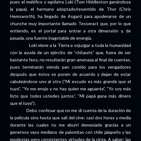
pues el maléfico y ególatra Loki (Tom Hiddleston ganándose
la papa), el hermano adoptado/resentido de Thor (Chris
Hemsworth), ha llegado de Asgard para apoderarse de un
chunche muy importante llamado Tesseract que, por lo que
entiendo, es el portal para entrar a otra dimensión y, de
pasada, una fuente inagotable de energía.
Loki viene a la Tierra a sojuzgar a toda la humanidad
con la ayuda de un ejército de “chitauris” que, fuera de ser
bastante feos, no resultarán gran amenaza al final de cuentas,
pues terminarán siendo pan comido para los vengadores
después que éstos se ponen de acuerdo y dejan de estar
cabuleándose uno al otro (“Mi escudo es más grande que el
tuyo”, “Yo me enojo y no hay quien me aguante”, “Yo soy más
listo que todos ustedes juntos”, “Mi papá gana más dinero
que el tuyo”).
Debo confesar que no me di cuenta de la duración de
la película sino hasta que salí del cine: casi dos horas y media
durante las cuales no me aburrí demasiado gracias a un
generoso vaso mediano de palomitas con chile jalapeño y las
modestas pero consistentes virtudes de la cinta. A saber: las