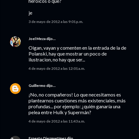
heroicos o que?
je
3 de mayo de 2012 a las 9:01 p.m.
Joel Meza
dijo…
Oigan, vayan y comenten en la entrada de la de
Polanski, hay que mostrar un poco de
ilustracion, no hay que ser...
4 de mayo de 2012 a las 12:01 a.m.
Guillermo
dijo…
¡No, no compañeros! Lo que necesitamos es
plantearnos cuestiones más existenciales, más
profundas... por ejemplo: ¿quién ganaría una
pelea entre Hulk y Supermán?
4 de mayo de 2012 a las 11:43 a.m.
Ernesto Diezmartínez
dijo…