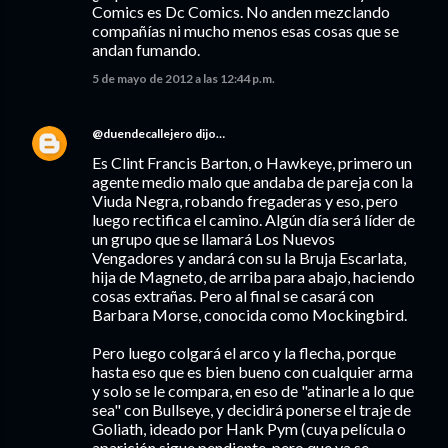
Comics es Dc Comics. No anden mezclando
compañías ni mucho menos esas cosas que se
andan fumando.
5 de mayo de 2012 a las 12:44 p.m.
@duendecallejero
dijo…
Es Clint Francis Barton, o Hawkeye, primero un
agente medio malo que andaba de pareja con la
Viuda Negra, robando fregaderas y eso, pero
luego rectifica el camino. Algún día será líder de
un grupo que se llamará Los Nuevos
Vengadores y andará con su la Bruja Escarlata,
hija de Magneto, de arriba para abajo, haciendo
cosas extrañas. Pero al final se casará con
Barbara Morse, conocida como Mockingbird.
Pero luego colgará el arco y la flecha, porque
hasta eso que es bien bueno con cualquier arma
y solo se le compara, en eso de "atinarle a lo que
sea" con Bullseye, y decidirá ponerse el traje de
Goliath, ideado por Hank Pym (cuya película o
aparición sigue pendiente, pero que ya se