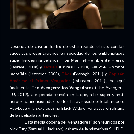
Después de casi un lustro de estar rizando el rizo, con las
sucesivas presentaciones en sociedad de los emblemáticos
súper-héroes marvelianos -
Iron Man: el Hombre de Hierro
(Favreau, 2008) y
secuela
(Favreau, 2010),
Hulk: el Hombre
Increíble
(Leterrier, 2008),
Thor
(Branagh, 2011) y
Capitán
América: el Primer Vengador
(Johnston, 2011)-, he aquí
finalmente
The Avengers: los Vengadores
(The Avengers,
EU, 2012), la esperada reunión en la que, a los súper y anti-
héroes ya mencionados, se les ha agregado el letal arquero
Hawkeye y la sexy asesina Black Widow, ya vistos en alguna
de las películas anteriores.
Esta media docena de “vengadores” son reunidos por
Nick Fury (Samuel L. Jackson), cabeza de la misteriosa SHIELD,