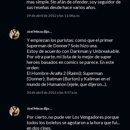
mas simple. Sin afán de ofender, soy seguidor de
sus reseñas desde hace varios años.
29 de abril de 2012 a las 11:04 p.m.
Joel Meza
dijo…
Y empiezan los puristas: como que el primer
Superman de Donner? Solo hizo una.
Estoy de acuerdo con Darkman y Unbreakable.
Por otra parte, mi lista de lo mejor de super
heroes basados en comics se parece. En este
orden:
El Hombre-Ara#a 2 (Raimi); Superman
(Donner); Batman (Burton) y Kaliman en el
mundo de Humanon (ejele, que dijeron...).
30 de abril de 2012 a las 9:57 a.m.
Joel Meza
dijo…
Por cierto, no pude ver Los Vengadores porque
todos los boletos se agotaron a la hora que fui...
en dos cines.