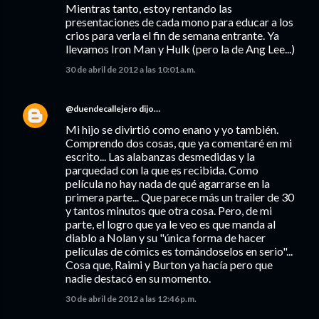
Mientras tanto, estoy rentando las
presentaciones de cada mono para educar a los
crios para verla el fin de semana entrante. Ya
llevamos Iron Man y Hulk (pero la de Ang Lee...)
30 de abril de 2012 a las 10:01 a.m.
@duendecallejero
dijo…
Mi hijo se divirtió como enano y yo también.
Comprendo dos cosas, que ya comentaré en mi
escrito... Las alabanzas desmedidas y la
parquedad con la que es recibida. Como
película no hay nada de qué agarrarse en la
primera parte... Que parece más un trailer de 30
y tantos minutos que otra cosa. Pero, de mi
parte, el logro que ya le veo es que manda al
diablo a Nolan y su "única forma de hacer
películas de cómics es tomándoselos en serio"...
Cosa que, Raimi y Burton ya hacía pero que
nadie destacó en su momento.
30 de abril de 2012 a las 12:46 p.m.