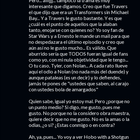
Pero... aiiijjj... tampoco la trama es muy
interesante que digamos. Creo que fue Travers
el que dijo que era un Transformers sin Michael
Bay... Y a Travers le gusto bastante. Y es que
¿cuál es el punto de aquellos que la alaban
tanto, enojarse con quienes no? Yo soy fan de
Star Wars y a Ernesto le mande un mail para que
no despedazara el último episodio y creo que
aún así no le gusto mucho... Es válido. Que
aburrido sería que TODOS fueran igual de fans
como yo, con mi nula objetividad que le tengo...
O tu caso, Tyler, con Nolan... A cada rato llueve
aquí el odio a Nolan (no nada más del duende) y
aunque pataleas (es un decir) y lo defiendes,
jamás te pones de "ustedes que saben, al carajo
con ustedes bola de amargados"
Quien sabe, igual yo estoy mal. Pero ¿porque no
un punto medio? Si digo, me gusto, pues me
gusto. No porque no la considero obra maestra,
quiere decir que no me gusto. No es la amas o la
odias, ¿o si? ¿Estas conmigo o en contra?
Ah, ya, pues... Yo voy a ver Hobo with a Shotgun