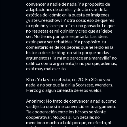
convencer a nadie de nada. Y a propósito de
adaptaciones de cómics y de abrevar de la
estética del cómic en la puesta en imágenes:
¿viste Creepshow? Y otra cosa: eso de que "es
tu opinión y la respeto" es una gansada. Lo que
no respetas es mi opinión y creo que así debe
ser. No tienes por qué respetarla. Las ideas
están para ser rebatidas. Y a propósito, tu
comentario es de los peores que he leído en la
historia de este blog, no sólo porque no das
argumentos ( "a mí me parece una maravilla" no
califica como argumento) sino porque, además,
está muy mal escrito.
Kfer: Yo la vi, en efecto, en 2D. En 3D no veo
nada, a no ser que la dirija Scorsese, Wenders,
Herzog o algún cineasta de esos vuelos.
Anónimo: No trato de convencer a nadie, como
ya dije. Lo que sí me convenció es tu argumento:
"la cooperación entre los héroes se siente
cooperativa". No, pos sí. Un detalle: no
menciono mucho a Loki porque, en efecto, ni