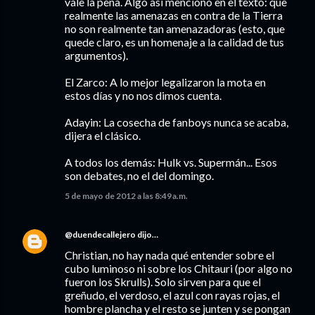
vale la pena. Algo así menciono en el texto: que
realmente las amenazas en contra de la Tierra
no son realmente tan amenazadoras (esto, que
quede claro, es un homenaje a la calidad de tus
argumentos).
El Zarco: A lo mejor legalizaron la mota en
estos días y no nos dimos cuenta.
Adayin: La cosecha de fanboys nunca se acaba,
dijera el clásico.
A todos los demás: Hulk vs. Supermán... Esos
son debates, no el del domingo.
5 de mayo de 2012 a las 8:49 a.m.
@duendecallejero
dijo…
Christian, no hay nada qué entender sobre el
cubo luminoso ni sobre los Chitauri (por algo no
fueron los Skrulls). Solo sirven para que el
greñudo, el verdoso, el azul con rayas rojas, el
hombre plancha y el resto se junten y se pongan