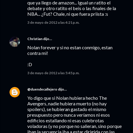
que ya llego de amazon... Igual un ratito el
debate y otro ratito el beis o las finales de la
NBA... ¿Fut? Chale, ni que fuera priista :s
3 de mayo de 2012 a las 4:21 p.m.
Christian
dijo…
Nolan forever y si no estan conmigo, estan
contra mi!
:D
3 de mayo de 2012 a las 5:45 p.m.
@duendecallejero
dijo…
Yo digo que si Nolan hubiera hecho The
Avengers, nadie hubiera muerto (no hay
spoilers), se hubieran gastado el mismo
presupuesto pero nunca veríamos ni esos
edificios estallando ni esas culebrotas
voladoras (y no porque no salieran, sino porque
iban la secuencia iba a estar dirigida con las