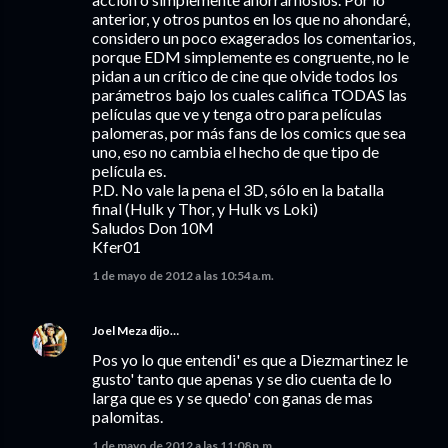
anterior, y otros puntos en los que no ahondaré,
considero un poco exagerados los comentarios,
porque EDM simplemente es congruente, no le
pidan a un crítico de cine que olvide todos los
parámetros bajo los cuales califica TODAS las
películas que ve y tenga otro para películas
palomeras, por más fans de los comics que sea
uno, eso no cambia el hecho de que tipo de
película es.
P.D. No vale la pena el 3D, sólo en la batalla
final (Hulk y Thor, y Hulk vs Loki)
Saludos Don 10M
Kfer01
1 de mayo de 2012 a las 10:54 a.m.
Joel Meza
dijo…
Pos yo lo que entendi' es que a Diezmartinez le
gusto' tanto que apenas y se dio cuenta de lo
larga que es y se quedo' con ganas de mas
palomitas.
1 de mayo de 2012 a las 11:08 p.m.