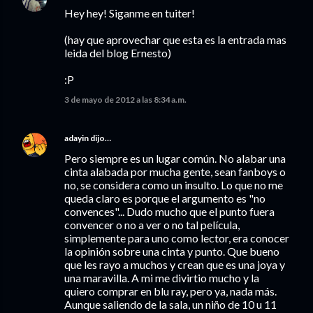
Hey hey! Siganme en tuiter!
(hay que aprovechar que esta es la entrada mas
leida del blog Ernesto)
:P
3 de mayo de 2012 a las 8:34 a.m.
adayin
dijo…
Pero siempre es un lugar común. No alabar una
cinta alabada por mucha gente, sean fanboys o
no, se considera como un insulto. Lo que no me
queda claro es porque el argumento es "no
convences"... Dudo mucho que el punto fuera
convencer o no a ver o no tal película,
simplemente para uno como lector, era conocer
la opinión sobre una cinta y punto. Que bueno
que les rayo a muchos y crean que es una joya y
una maravilla. A mi me divirtio mucho y la
quiero comprar en blu ray, pero ya, nada más.
Aunque saliendo de la sala, un niño de 10 u 11