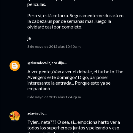
películas.
Pero sí, está cotorra. Seguramente me durará en
la cabeza un par de semanas mas, luego la
olvidaré casi por completo.
je
3 de mayo de 2012 a las 10:40 a.m.
@duendecallejero
dijo…
A ver gente ¿Van a ver el debate, el fútbol o The
Avengers este domingo? Digo, pa' poner
interesante la entrada... Porque esto ya se
empantanó.
3 de mayo de 2012 a las 12:49 p.m.
adayin
dijo…
Tyler... neta??? O sea, si... emociona harto ver a
todos los superheroes juntos y peleando y eso.