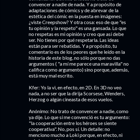
convencer a nadie de nada. Y a propósito de
adaptaciones de cómics y de abrevar de la
estética del cómic en la puesta en imágenes:
¿viste Creepshow? Y otra cosa: eso de que "es
tu opinión y la respeto" es una gansada. Lo que
no respetas es mi opinión y creo que así debe
ser. No tienes por qué respetarla. Las ideas
están para ser rebatidas. Y a propósito, tu
comentario es de los peores que he leído en la
historia de este blog, no sólo porque no das
argumentos ( "a mí me parece una maravilla" no
califica como argumento) sino porque, además,
está muy mal escrito.
Kfer: Yo la vi, en efecto, en 2D. En 3D no veo
nada, a no ser que la dirija Scorsese, Wenders,
Herzog o algún cineasta de esos vuelos.
Anónimo: No trato de convencer a nadie, como
ya dije. Lo que sí me convenció es tu argumento:
"la cooperación entre los héroes se siente
cooperativa". No, pos sí. Un detalle: no
menciono mucho a Loki porque, en efecto, ni