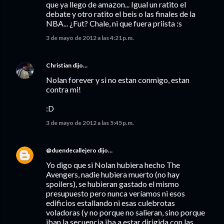
que ya llego de amazon... Igual un ratito el
debate y otro ratito el beis o las finales de la
NBA... ¿Fut? Chale, ni que fuera priista :s
3 de mayo de 2012 a las 4:21 p.m.
Christian
dijo…
Nolan forever y si no estan conmigo, estan
contra mi!
:D
3 de mayo de 2012 a las 5:45 p.m.
@duendecallejero
dijo…
Yo digo que si Nolan hubiera hecho The
Avengers, nadie hubiera muerto (no hay
spoilers), se hubieran gastado el mismo
presupuesto pero nunca veríamos ni esos
edificios estallando ni esas culebrotas
voladoras (y no porque no salieran, sino porque
iban la secuencia iba a estar dirigida con las