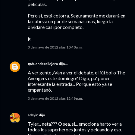
películas.
Pero sí, está cotorra. Seguramente me durará en
la cabeza un par de semanas mas, luego la
olvidaré casi por completo.
je
3 de mayo de 2012 a las 10:40 a.m.
@duendecallejero
dijo…
A ver gente ¿Van a ver el debate, el fútbol o The
Avengers este domingo? Digo, pa' poner
interesante la entrada... Porque esto ya se
empantanó.
3 de mayo de 2012 a las 12:49 p.m.
adayin
dijo…
Tyler... neta??? O sea, si... emociona harto ver a
todos los superheroes juntos y peleando y eso.