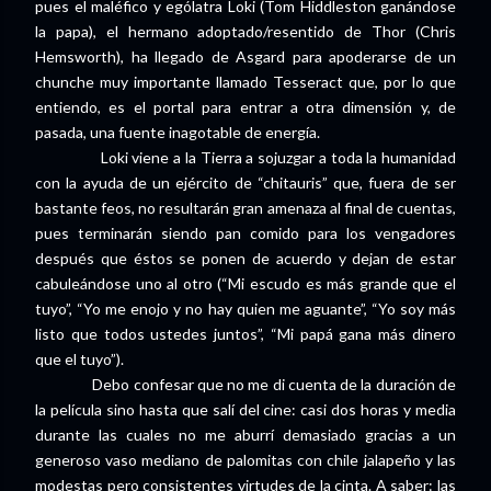
pues el maléfico y ególatra Loki (Tom Hiddleston ganándose
la papa), el hermano adoptado/resentido de Thor (Chris
Hemsworth), ha llegado de Asgard para apoderarse de un
chunche muy importante llamado Tesseract que, por lo que
entiendo, es el portal para entrar a otra dimensión y, de
pasada, una fuente inagotable de energía.
Loki viene a la Tierra a sojuzgar a toda la humanidad
con la ayuda de un ejército de “chitauris” que, fuera de ser
bastante feos, no resultarán gran amenaza al final de cuentas,
pues terminarán siendo pan comido para los vengadores
después que éstos se ponen de acuerdo y dejan de estar
cabuleándose uno al otro (“Mi escudo es más grande que el
tuyo”, “Yo me enojo y no hay quien me aguante”, “Yo soy más
listo que todos ustedes juntos”, “Mi papá gana más dinero
que el tuyo”).
Debo confesar que no me di cuenta de la duración de
la película sino hasta que salí del cine: casi dos horas y media
durante las cuales no me aburrí demasiado gracias a un
generoso vaso mediano de palomitas con chile jalapeño y las
modestas pero consistentes virtudes de la cinta. A saber: las