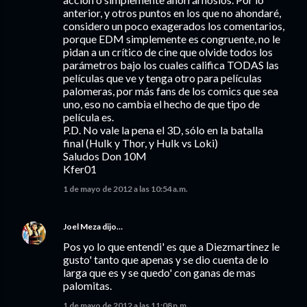
anterior, y otros puntos en los que no ahondaré,
considero un poco exagerados los comentarios,
porque EDM simplemente es congruente, no le
pidan a un crítico de cine que olvide todos los
parámetros bajo los cuales califica TODAS las
películas que ve y tenga otro para películas
palomeras, por más fans de los comics que sea
uno, eso no cambia el hecho de que tipo de
película es.
P.D. No vale la pena el 3D, sólo en la batalla
final (Hulk y Thor, y Hulk vs Loki)
Saludos Don 10M
Kfer01
1 de mayo de 2012 a las 10:54 a.m.
Joel Meza
dijo…
Pos yo lo que entendi' es que a Diezmartinez le
gusto' tanto que apenas y se dio cuenta de lo
larga que es y se quedo' con ganas de mas
palomitas.
1 de mayo de 2012 a las 11:08 p.m.