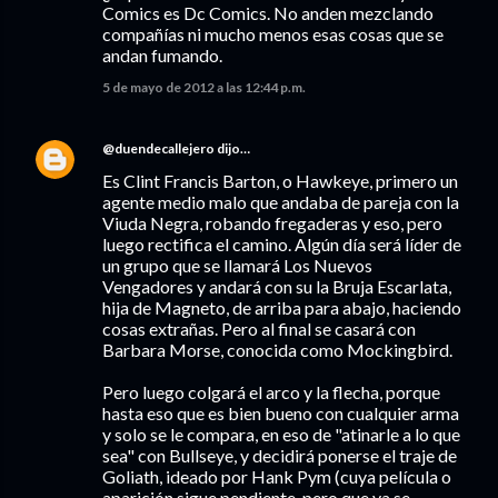
Comics es Dc Comics. No anden mezclando
compañías ni mucho menos esas cosas que se
andan fumando.
5 de mayo de 2012 a las 12:44 p.m.
@duendecallejero
dijo…
Es Clint Francis Barton, o Hawkeye, primero un
agente medio malo que andaba de pareja con la
Viuda Negra, robando fregaderas y eso, pero
luego rectifica el camino. Algún día será líder de
un grupo que se llamará Los Nuevos
Vengadores y andará con su la Bruja Escarlata,
hija de Magneto, de arriba para abajo, haciendo
cosas extrañas. Pero al final se casará con
Barbara Morse, conocida como Mockingbird.
Pero luego colgará el arco y la flecha, porque
hasta eso que es bien bueno con cualquier arma
y solo se le compara, en eso de "atinarle a lo que
sea" con Bullseye, y decidirá ponerse el traje de
Goliath, ideado por Hank Pym (cuya película o
aparición sigue pendiente, pero que ya se