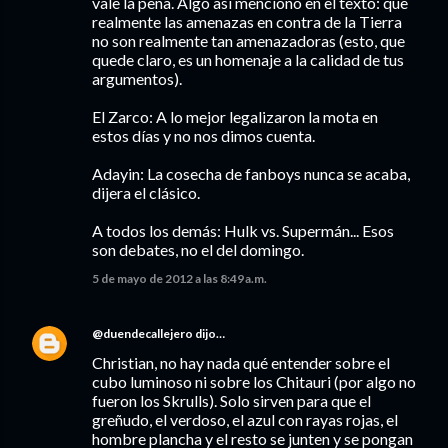
vale la pena. Algo así menciono en el texto: que
realmente las amenazas en contra de la Tierra
no son realmente tan amenazadoras (esto, que
quede claro, es un homenaje a la calidad de tus
argumentos).
El Zarco: A lo mejor legalizaron la mota en
estos días y no nos dimos cuenta.
Adayin: La cosecha de fanboys nunca se acaba,
dijera el clásico.
A todos los demás: Hulk vs. Supermán... Esos
son debates, no el del domingo.
5 de mayo de 2012 a las 8:49 a.m.
@duendecallejero
dijo…
Christian, no hay nada qué entender sobre el
cubo luminoso ni sobre los Chitauri (por algo no
fueron los Skrulls). Solo sirven para que el
greñudo, el verdoso, el azul con rayas rojas, el
hombre plancha y el resto se junten y se pongan