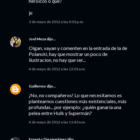
heroicos o que?
je
3 de mayo de 2012 a las 9:01 p.m.
Joel Meza
dijo…
Oigan, vayan y comenten en la entrada de la de
Polanski, hay que mostrar un poco de
ilustracion, no hay que ser...
4 de mayo de 2012 a las 12:01 a.m.
Guillermo
dijo…
¡No, no compañeros! Lo que necesitamos es
plantearnos cuestiones más existenciales, más
profundas... por ejemplo: ¿quién ganaría una
pelea entre Hulk y Supermán?
4 de mayo de 2012 a las 11:43 a.m.
Ernesto Diezmartínez
dijo…