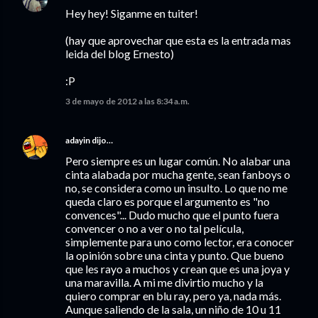
Hey hey! Siganme en tuiter!
(hay que aprovechar que esta es la entrada mas
leida del blog Ernesto)
:P
3 de mayo de 2012 a las 8:34 a.m.
adayin
dijo…
Pero siempre es un lugar común. No alabar una
cinta alabada por mucha gente, sean fanboys o
no, se considera como un insulto. Lo que no me
queda claro es porque el argumento es "no
convences"... Dudo mucho que el punto fuera
convencer o no a ver o no tal película,
simplemente para uno como lector, era conocer
la opinión sobre una cinta y punto. Que bueno
que les rayo a muchos y crean que es una joya y
una maravilla. A mi me divirtio mucho y la
quiero comprar en blu ray, pero ya, nada más.
Aunque saliendo de la sala, un niño de 10 u 11