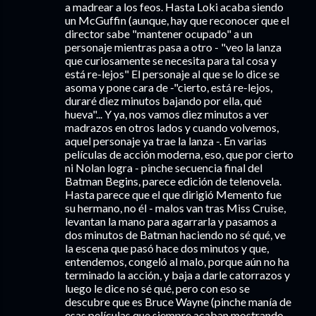
a madrear a los feos. Hasta Loki acaba siendo
un McGuffin (aunque, hay que reconocer que el
director sabe "mantener ocupado" a un
personaje mientras pasa a otro - "veo la lanza
que curiosamente se necesita para tal cosa y
está re-lejos" El personaje al que se lo dice se
asoma y pone cara de -"cierto, está re-lejos,
duraré diez minutos bajando por ella, qué
hueva"... Y ya, nos vamos diez minutos a ver
madrazos en otros lados y cuando volvemos,
aquel personaje ya trae la lanza -. En varias
películas de acción moderna, eso, que por cierto
ni Nolan logra - pinche secuencia final del
Batman Begins, parece edición de telenovela.
Hasta parece que el que dirigió Memento fue
su hermano, no él - malos van tras Miss Cruise,
levantan la mano para agarrarla y pasamos a
dos minutos de Batman haciendo no sé qué, ve
la escena que pasó hace dos minutos y que,
entendemos, congeló al malo, porque aún no ha
terminado la acción, y baja a darle catorrazos y
luego le dice no sé qué, pero con eso se
descubre que es Bruce Wayne (pinche manía de
esas películas que siempre acaban mostrando