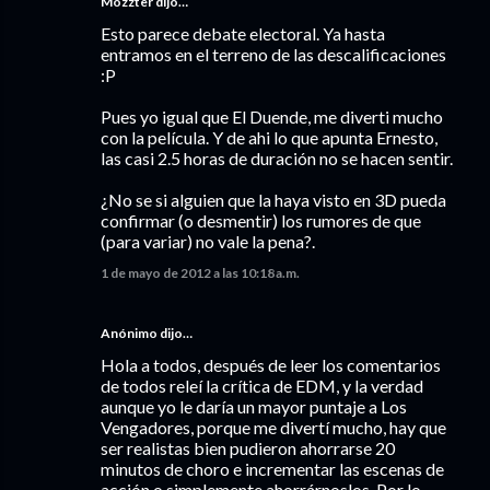
Mozzter dijo…
Esto parece debate electoral. Ya hasta
entramos en el terreno de las descalificaciones
:P
Pues yo igual que El Duende, me diverti mucho
con la película. Y de ahi lo que apunta Ernesto,
las casi 2.5 horas de duración no se hacen sentir.
¿No se si alguien que la haya visto en 3D pueda
confirmar (o desmentir) los rumores de que
(para variar) no vale la pena?.
1 de mayo de 2012 a las 10:18 a.m.
Anónimo dijo…
Hola a todos, después de leer los comentarios
de todos releí la crítica de EDM, y la verdad
aunque yo le daría un mayor puntaje a Los
Vengadores, porque me divertí mucho, hay que
ser realistas bien pudieron ahorrarse 20
minutos de choro e incrementar las escenas de
acción o simplemente ahorrárnoslos. Por lo