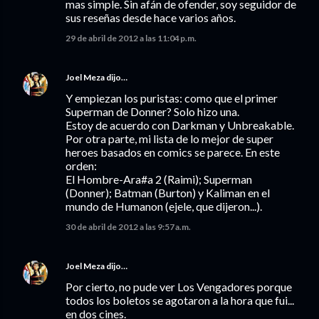
mas simple. Sin afán de ofender, soy seguidor de
sus reseñas desde hace varios años.
29 de abril de 2012 a las 11:04 p.m.
Joel Meza
dijo…
Y empiezan los puristas: como que el primer
Superman de Donner? Solo hizo una.
Estoy de acuerdo con Darkman y Unbreakable.
Por otra parte, mi lista de lo mejor de super
heroes basados en comics se parece. En este
orden:
El Hombre-Ara#a 2 (Raimi); Superman
(Donner); Batman (Burton) y Kaliman en el
mundo de Humanon (ejele, que dijeron...).
30 de abril de 2012 a las 9:57 a.m.
Joel Meza
dijo…
Por cierto, no pude ver Los Vengadores porque
todos los boletos se agotaron a la hora que fui...
en dos cines.