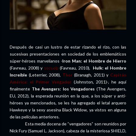
Después de casi un lustro de estar rizando el rizo, con las
sucesivas presentaciones en sociedad de los emblemáticos
súper-héroes marvelianos -
Iron Man: el Hombre de Hierro
(Favreau, 2008) y
secuela
(Favreau, 2010),
Hulk: el Hombre
Increíble
(Leterrier, 2008),
Thor
(Branagh, 2011) y
Capitán
América: el Primer Vengador
(Johnston, 2011)-, he aquí
finalmente
The Avengers: los Vengadores
(The Avengers,
EU, 2012), la esperada reunión en la que, a los súper y anti-
héroes ya mencionados, se les ha agregado el letal arquero
Hawkeye y la sexy asesina Black Widow, ya vistos en alguna
de las películas anteriores.
Esta media docena de “vengadores” son reunidos por
Nick Fury (Samuel L. Jackson), cabeza de la misteriosa SHIELD,