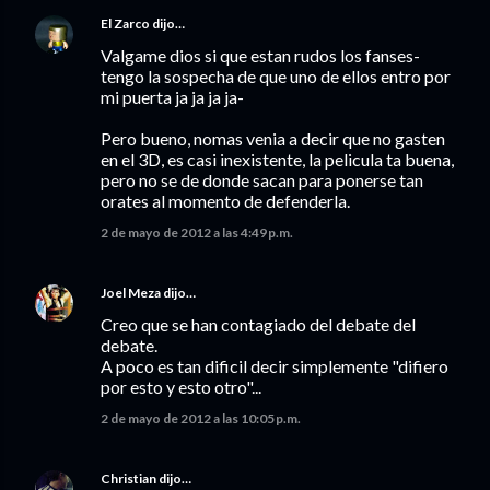
El Zarco
dijo…
Valgame dios si que estan rudos los fanses-
tengo la sospecha de que uno de ellos entro por
mi puerta ja ja ja ja-
Pero bueno, nomas venia a decir que no gasten
en el 3D, es casi inexistente, la pelicula ta buena,
pero no se de donde sacan para ponerse tan
orates al momento de defenderla.
2 de mayo de 2012 a las 4:49 p.m.
Joel Meza
dijo…
Creo que se han contagiado del debate del
debate.
A poco es tan dificil decir simplemente "difiero
por esto y esto otro"...
2 de mayo de 2012 a las 10:05 p.m.
Christian
dijo…