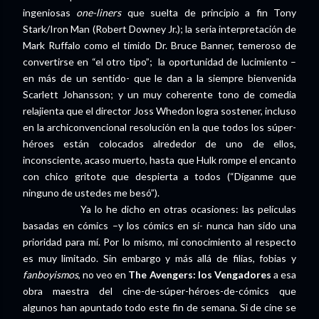
ingeniosas
one-liners
que suelta de principio a fin Tony
Stark/Iron Man (Robert Downey Jr.); la seria interpretación de
Mark Ruffalo como el tímido Dr. Bruce Banner, temeroso de
convertirse en “el otro tipo”; la oportunidad de lucimiento –
en más de un sentido- que le dan a la siempre bienvenida
Scarlett Johansson; y un muy coherente tono de comedia
relajienta que el director Joss Whedon logra sostener, incluso
en la archiconvencional resolución en la que todos los súper-
héroes están colocados alrededor de uno de ellos,
inconsciente, acaso muerto, hasta que Hulk rompe el encanto
con chico gritote que despierta a todos (“Díganme que
ninguno de ustedes me besó”).
Ya lo he dicho en otras ocasiones: las películas
basadas en cómics –y los cómics en sí- nunca han sido una
prioridad para mí. Por lo mismo, mi conocimiento al respecto
es muy limitado. Sin embargo y más allá de filias, fobias y
fanboyismos
, no veo en
The Avengers: los Vengadores
a esa
obra maestra del cine-de-súper-héroes-de-cómics que
algunos han apuntado todo este fin de semana. Si de cine se