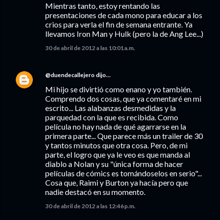
Mientras tanto, estoy rentando las
presentaciones de cada mono para educar a los
crios para verla el fin de semana entrante. Ya
llevamos Iron Man y Hulk (pero la de Ang Lee...)
30 de abril de 2012 a las 10:01 a.m.
@duendecallejero
dijo…
Mi hijo se divirtió como enano y yo también.
Comprendo dos cosas, que ya comentaré en mi
escrito... Las alabanzas desmedidas y la
parquedad con la que es recibida. Como
película no hay nada de qué agarrarse en la
primera parte... Que parece más un trailer de 30
y tantos minutos que otra cosa. Pero, de mi
parte, el logro que ya le veo es que manda al
diablo a Nolan y su "única forma de hacer
películas de cómics es tomándoselos en serio"...
Cosa que, Raimi y Burton ya hacía pero que
nadie destacó en su momento.
30 de abril de 2012 a las 12:46 p.m.