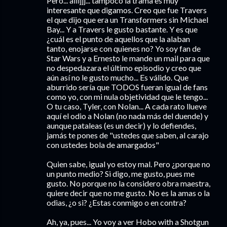
Pero... aiiijjj... tampoco la trama es muy
interesante que digamos. Creo que fue Travers
el que dijo que era un Transformers sin Michael
Bay... Y a Travers le gusto bastante. Y es que
¿cuál es el punto de aquellos que la alaban
tanto, enojarse con quienes no? Yo soy fan de
Star Wars y a Ernesto le mande un mail para que
no despedazara el último episodio y creo que
aún así no le gusto mucho... Es válido. Que
aburrido sería que TODOS fueran igual de fans
como yo, con mi nula objetividad que le tengo...
O tu caso, Tyler, con Nolan... A cada rato llueve
aquí el odio a Nolan (no nada más del duende) y
aunque pataleas (es un decir) y lo defiendes,
jamás te pones de "ustedes que saben, al carajo
con ustedes bola de amargados"
Quien sabe, igual yo estoy mal. Pero ¿porque no
un punto medio? Si digo, me gusto, pues me
gusto. No porque no la considero obra maestra,
quiere decir que no me gusto. No es la amas o la
odias, ¿o si? ¿Estas conmigo o en contra?
Ah, ya, pues... Yo voy a ver Hobo with a Shotgun