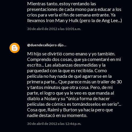
Mientras tanto, estoy rentando las
presentaciones de cada mono para educar a los
crios para verla el fin de semana entrante. Ya
llevamos Iron Man y Hulk (pero la de Ang Lee...)
30 de abril de 2012 a las 10:01 a.m.
@duendecallejero
dijo…
Mi hijo se divirtió como enano y yo también.
Comprendo dos cosas, que ya comentaré en mi
escrito... Las alabanzas desmedidas y la
parquedad con la que es recibida. Como
película no hay nada de qué agarrarse en la
primera parte... Que parece más un trailer de 30
y tantos minutos que otra cosa. Pero, de mi
parte, el logro que ya le veo es que manda al
diablo a Nolan y su "única forma de hacer
películas de cómics es tomándoselos en serio"...
Cosa que, Raimi y Burton ya hacía pero que
nadie destacó en su momento.
30 de abril de 2012 a las 12:46 p.m.