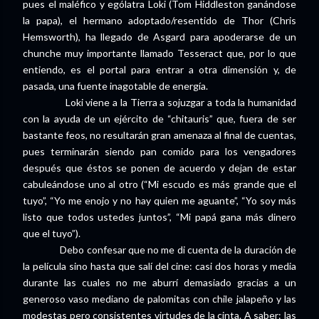
pues el maléfico y ególatra Loki (Tom Hiddleston ganándose
la papa), el hermano adoptado/resentido de Thor (Chris
Hemsworth), ha llegado de Asgard para apoderarse de un
chunche muy importante llamado Tesseract que, por lo que
entiendo, es el portal para entrar a otra dimensión y, de
pasada, una fuente inagotable de energía.
Loki viene a la Tierra a sojuzgar a toda la humanidad
con la ayuda de un ejército de “chitauris” que, fuera de ser
bastante feos, no resultarán gran amenaza al final de cuentas,
pues terminarán siendo pan comido para los vengadores
después que éstos se ponen de acuerdo y dejan de estar
cabuleándose uno al otro (“Mi escudo es más grande que el
tuyo”, “Yo me enojo y no hay quien me aguante”, “Yo soy más
listo que todos ustedes juntos”, “Mi papá gana más dinero
que el tuyo”).
Debo confesar que no me di cuenta de la duración de
la película sino hasta que salí del cine: casi dos horas y media
durante las cuales no me aburrí demasiado gracias a un
generoso vaso mediano de palomitas con chile jalapeño y las
modestas pero consistentes virtudes de la cinta. A saber: las