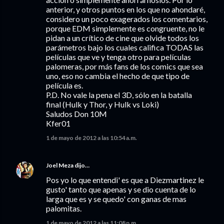
anterior, y otros puntos en los que no ahondaré,
considero un poco exagerados los comentarios,
porque EDM simplemente es congruente, no le
pidan a un crítico de cine que olvide todos los
parámetros bajo los cuales califica TODAS las
películas que ve y tenga otro para películas
palomeras, por más fans de los comics que sea
uno, eso no cambia el hecho de que tipo de
película es.
P.D. No vale la pena el 3D, sólo en la batalla
final (Hulk y Thor, y Hulk vs Loki)
Saludos Don 10M
Kfer01
1 de mayo de 2012 a las 10:54 a.m.
Joel Meza
dijo…
Pos yo lo que entendi' es que a Diezmartinez le
gusto' tanto que apenas y se dio cuenta de lo
larga que es y se quedo' con ganas de mas
palomitas.
1 de mayo de 2012 a las 11:08 p.m.