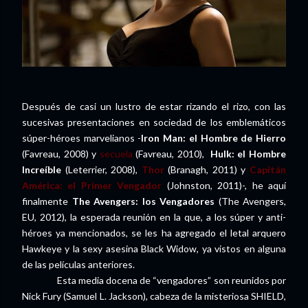
Después de casi un lustro de estar rizando el rizo, con las
sucesivas presentaciones en sociedad de los emblemáticos
súper-héroes marvelianos -
Iron Man: el Hombre de Hierro
(Favreau, 2008) y
secuela
(Favreau, 2010),
Hulk: el Hombre
Increíble
(Leterrier, 2008),
Thor
(Branagh, 2011) y
Capitán
América: el Primer Vengador
(Johnston, 2011)-, he aquí
finalmente
The Avengers: los Vengadores
(The Avengers,
EU, 2012), la esperada reunión en la que, a los súper y anti-
héroes ya mencionados, se les ha agregado el letal arquero
Hawkeye y la sexy asesina Black Widow, ya vistos en alguna
de las películas anteriores.
Esta media docena de “vengadores” son reunidos por
Nick Fury (Samuel L. Jackson), cabeza de la misteriosa SHIELD,