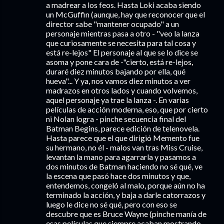
a madrear a los feos. Hasta Loki acaba siendo
un McGuffin (aunque, hay que reconocer que el
director sabe "mantener ocupado" a un
personaje mientras pasa a otro - "veo la lanza
que curiosamente se necesita para tal cosa y
está re-lejos" El personaje al que se lo dice se
asoma y pone cara de -"cierto, está re-lejos,
duraré diez minutos bajando por ella, qué
hueva"... Y ya, nos vamos diez minutos a ver
madrazos en otros lados y cuando volvemos,
aquel personaje ya trae la lanza -. En varias
películas de acción moderna, eso, que por cierto
ni Nolan logra - pinche secuencia final del
Batman Begins, parece edición de telenovela.
Hasta parece que el que dirigió Memento fue
su hermano, no él - malos van tras Miss Cruise,
levantan la mano para agarrarla y pasamos a
dos minutos de Batman haciendo no sé qué, ve
la escena que pasó hace dos minutos y que,
entendemos, congeló al malo, porque aún no ha
terminado la acción, y baja a darle catorrazos y
luego le dice no sé qué, pero con eso se
descubre que es Bruce Wayne (pinche manía de
esas películas que siempre acaban mostrando