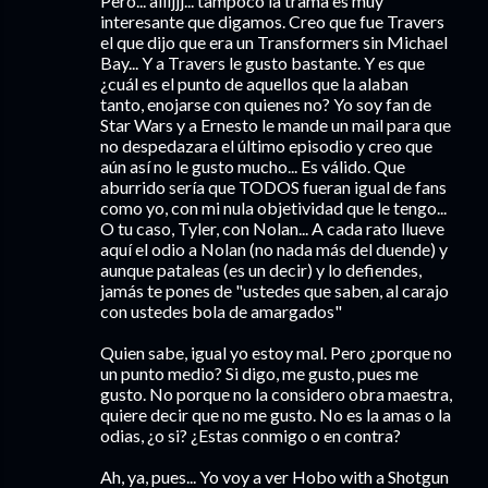
Pero... aiiijjj... tampoco la trama es muy
interesante que digamos. Creo que fue Travers
el que dijo que era un Transformers sin Michael
Bay... Y a Travers le gusto bastante. Y es que
¿cuál es el punto de aquellos que la alaban
tanto, enojarse con quienes no? Yo soy fan de
Star Wars y a Ernesto le mande un mail para que
no despedazara el último episodio y creo que
aún así no le gusto mucho... Es válido. Que
aburrido sería que TODOS fueran igual de fans
como yo, con mi nula objetividad que le tengo...
O tu caso, Tyler, con Nolan... A cada rato llueve
aquí el odio a Nolan (no nada más del duende) y
aunque pataleas (es un decir) y lo defiendes,
jamás te pones de "ustedes que saben, al carajo
con ustedes bola de amargados"
Quien sabe, igual yo estoy mal. Pero ¿porque no
un punto medio? Si digo, me gusto, pues me
gusto. No porque no la considero obra maestra,
quiere decir que no me gusto. No es la amas o la
odias, ¿o si? ¿Estas conmigo o en contra?
Ah, ya, pues... Yo voy a ver Hobo with a Shotgun