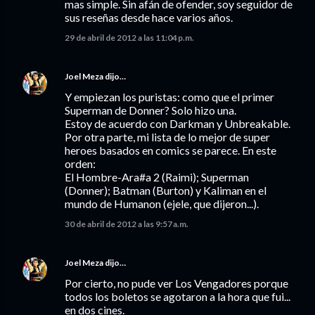
mas simple. Sin afán de ofender, soy seguidor de
sus reseñas desde hace varios años.
29 de abril de 2012 a las 11:04 p.m.
Joel Meza
dijo…
Y empiezan los puristas: como que el primer
Superman de Donner? Solo hizo una.
Estoy de acuerdo con Darkman y Unbreakable.
Por otra parte, mi lista de lo mejor de super
heroes basados en comics se parece. En este
orden:
El Hombre-Ara#a 2 (Raimi); Superman
(Donner); Batman (Burton) y Kaliman en el
mundo de Humanon (ejele, que dijeron...).
30 de abril de 2012 a las 9:57 a.m.
Joel Meza
dijo…
Por cierto, no pude ver Los Vengadores porque
todos los boletos se agotaron a la hora que fui...
en dos cines.