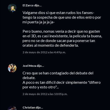
El Zarco
dijo…
Valgame dios si que estan rudos los fanses-
tengo la sospecha de que uno de ellos entro por
mi puerta ja ja ja ja-
Pero bueno, nomas venia a decir que no gasten
en el 3D, es casi inexistente, la pelicula ta buena,
pero no se de donde sacan para ponerse tan
orates al momento de defenderla.
2 de mayo de 2012 a las 4:49 p.m.
Joel Meza
dijo…
Creo que se han contagiado del debate del
debate.
A poco es tan dificil decir simplemente "difiero
por esto y esto otro"...
2 de mayo de 2012 a las 10:05 p.m.
Christian
dijo…