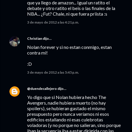
que ya llego de amazon... Igual un ratito el
debate y otro ratito el beis o las finales de la
NBA... ¿Fut? Chale, ni que fuera priista :s
3 de mayo de 2012 a las 4:21 p.m.
Christian
dijo…
Nolan forever y si no estan conmigo, estan
contra mi!
:D
3 de mayo de 2012 a las 5:45 p.m.
@duendecallejero
dijo…
Yo digo que si Nolan hubiera hecho The
Avengers, nadie hubiera muerto (no hay
spoilers), se hubieran gastado el mismo
presupuesto pero nunca veríamos ni esos
edificios estallando ni esas culebrotas
voladoras (y no porque no salieran, sino porque
iban la secuencia iba a estar dirigida con las