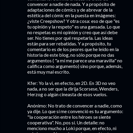
convencer a nadie de nada. Y a propósito de
adaptaciones de cómics y de abrevar de la
estética del cómic en la puesta en imágenes:
¿viste Creepshow? Y otra cosa: eso de que "es
tu opinión y la respeto" es una gansada. Lo que
no respetas es mi opinión y creo que así debe
ser. No tienes por qué respetarla. Las ideas
están para ser rebatidas. Y a propósito, tu
comentario es de los peores que he leído en la
historia de este blog, no sólo porque no das
argumentos ( "a mí me parece una maravilla" no
califica como argumento) sino porque, además,
está muy mal escrito.
Kfer: Yo la vi, en efecto, en 2D. En 3D no veo
nada, a no ser que la dirija Scorsese, Wenders,
Herzog o algún cineasta de esos vuelos.
Anónimo: No trato de convencer a nadie, como
ya dije. Lo que sí me convenció es tu argumento:
"la cooperación entre los héroes se siente
cooperativa". No, pos sí. Un detalle: no
menciono mucho a Loki porque, en efecto, ni