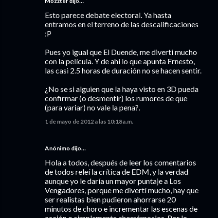
Mozzter dijo…
Esto parece debate electoral. Ya hasta
entramos en el terreno de las descalificaciones
:P
Pues yo igual que El Duende, me diverti mucho
con la película. Y de ahi lo que apunta Ernesto,
las casi 2.5 horas de duración no se hacen sentir.
¿No se si alguien que la haya visto en 3D pueda
confirmar (o desmentir) los rumores de que
(para variar) no vale la pena?.
1 de mayo de 2012 a las 10:18 a.m.
Anónimo dijo…
Hola a todos, después de leer los comentarios
de todos releí la crítica de EDM, y la verdad
aunque yo le daría un mayor puntaje a Los
Vengadores, porque me divertí mucho, hay que
ser realistas bien pudieron ahorrarse 20
minutos de choro e incrementar las escenas de
acción o simplemente ahorrárnoslos. Por lo