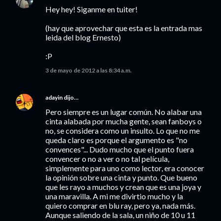
Hey hey! Siganme en tuiter!
(hay que aprovechar que esta es la entrada mas
leida del blog Ernesto)
:P
3 de mayo de 2012 a las 8:34 a.m.
adayin
dijo…
Pero siempre es un lugar común. No alabar una
cinta alabada por mucha gente, sean fanboys o
no, se considera como un insulto. Lo que no me
queda claro es porque el argumento es "no
convences"... Dudo mucho que el punto fuera
convencer o no a ver o no tal película,
simplemente para uno como lector, era conocer
la opinión sobre una cinta y punto. Que bueno
que les rayo a muchos y crean que es una joya y
una maravilla. A mi me divirtio mucho y la
quiero comprar en blu ray, pero ya, nada más.
Aunque saliendo de la sala, un niño de 10 u 11