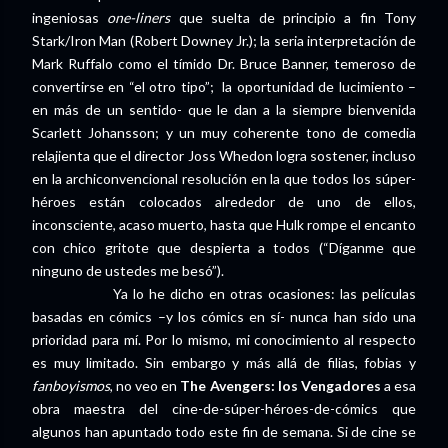
ingeniosas
one-liners
que suelta de principio a fin Tony
Stark/Iron Man (Robert Downey Jr.); la seria interpretación de
Mark Ruffalo como el tímido Dr. Bruce Banner, temeroso de
convertirse en “el otro tipo”; la oportunidad de lucimiento –
en más de un sentido- que le dan a la siempre bienvenida
Scarlett Johansson; y un muy coherente tono de comedia
relajienta que el director Joss Whedon logra sostener, incluso
en la archiconvencional resolución en la que todos los súper-
héroes están colocados alrededor de uno de ellos,
inconsciente, acaso muerto, hasta que Hulk rompe el encanto
con chico gritote que despierta a todos (“Díganme que
ninguno de ustedes me besó”).
Ya lo he dicho en otras ocasiones: las películas
basadas en cómics –y los cómics en sí- nunca han sido una
prioridad para mí. Por lo mismo, mi conocimiento al respecto
es muy limitado. Sin embargo y más allá de filias, fobias y
fanboyismos
, no veo en
The Avengers: los Vengadores
a esa
obra maestra del cine-de-súper-héroes-de-cómics que
algunos han apuntado todo este fin de semana. Si de cine se