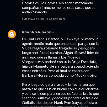
Comics es Dc Comics. No anden mezclando
compañías ni mucho menos esas cosas que se
andan fumando.
5 de mayo de 2012 a las 12:44 p.m.
@duendecallejero
dijo…
Es Clint Francis Barton, o Hawkeye, primero un
agente medio malo que andaba de pareja con la
Viuda Negra, robando fregaderas y eso, pero
luego rectifica el camino. Algún día será líder de
un grupo que se llamará Los Nuevos
Vengadores y andará con su la Bruja Escarlata,
hija de Magneto, de arriba para abajo, haciendo
cosas extrañas. Pero al final se casará con
Barbara Morse, conocida como Mockingbird.
Pero luego colgará el arco y la flecha, porque
hasta eso que es bien bueno con cualquier arma
y solo se le compara, en eso de "atinarle a lo que
sea" con Bullseye, y decidirá ponerse el traje de
Goliath, ideado por Hank Pym (cuya película o
aparición sigue pendiente, pero que ya se