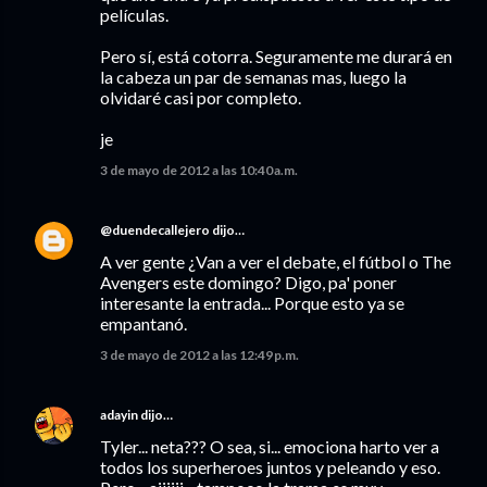
películas.
Pero sí, está cotorra. Seguramente me durará en
la cabeza un par de semanas mas, luego la
olvidaré casi por completo.
je
3 de mayo de 2012 a las 10:40 a.m.
@duendecallejero
dijo…
A ver gente ¿Van a ver el debate, el fútbol o The
Avengers este domingo? Digo, pa' poner
interesante la entrada... Porque esto ya se
empantanó.
3 de mayo de 2012 a las 12:49 p.m.
adayin
dijo…
Tyler... neta??? O sea, si... emociona harto ver a
todos los superheroes juntos y peleando y eso.