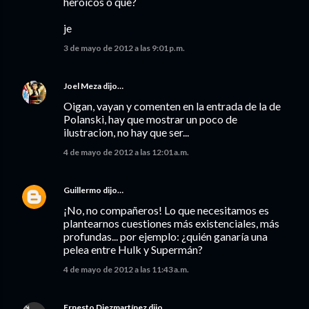
heroicos o que?
je
3 de mayo de 2012 a las 9:01 p.m.
Joel Meza
dijo…
Oigan, vayan y comenten en la entrada de la de
Polanski, hay que mostrar un poco de
ilustracion, no hay que ser...
4 de mayo de 2012 a las 12:01 a.m.
Guillermo
dijo…
¡No, no compañeros! Lo que necesitamos es
plantearnos cuestiones más existenciales, más
profundas... por ejemplo: ¿quién ganaría una
pelea entre Hulk y Supermán?
4 de mayo de 2012 a las 11:43 a.m.
Ernesto Diezmartínez
dijo…