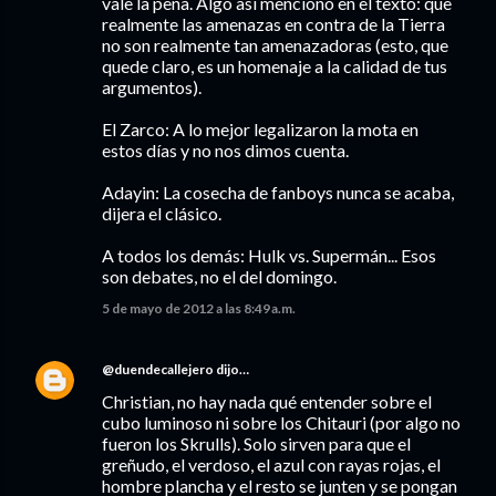
vale la pena. Algo así menciono en el texto: que
realmente las amenazas en contra de la Tierra
no son realmente tan amenazadoras (esto, que
quede claro, es un homenaje a la calidad de tus
argumentos).
El Zarco: A lo mejor legalizaron la mota en
estos días y no nos dimos cuenta.
Adayin: La cosecha de fanboys nunca se acaba,
dijera el clásico.
A todos los demás: Hulk vs. Supermán... Esos
son debates, no el del domingo.
5 de mayo de 2012 a las 8:49 a.m.
@duendecallejero
dijo…
Christian, no hay nada qué entender sobre el
cubo luminoso ni sobre los Chitauri (por algo no
fueron los Skrulls). Solo sirven para que el
greñudo, el verdoso, el azul con rayas rojas, el
hombre plancha y el resto se junten y se pongan