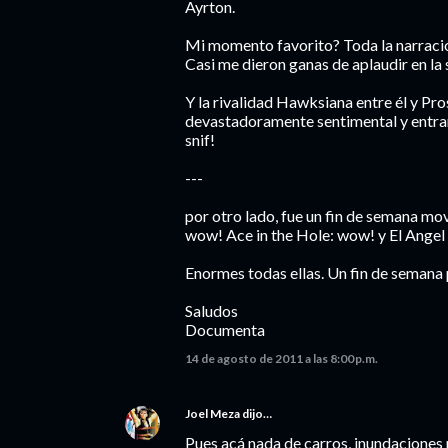
Ayrton.
Mi momento favorito? Toda la narraci
Casi me dieron ganas de aplaudir en la s
Y la rivalidad Hawksiana entre él y Pros
devastadoramente sentimental y entrañ
snif!
---
por otro lado, fue un fin de semana mov
wow! Ace in the Hole: wow! y El Angel
Enormes todas ellas. Un fin de semana
Saludos
Documenta
14 de agosto de 2011 a las 8:00 p.m.
Joel Meza
dijo…
Pues acá nada de carros, inundaciones 