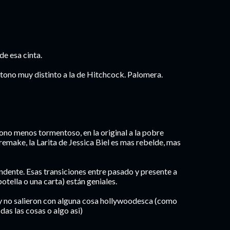
e esa cinta.
n tono muy distinto a la de Hitchcock. Palomera.
tono menos tormentoso, en la original a la pobre
l remake, la Larita de Jessica Biel es mas rebelde, mas
ndente. Esas transiciones entre pasado y presente a
tella o una carta) están geniales.
l y no salieron con alguna cosa hollywoodesca (como
odas las cosas o algo asi)