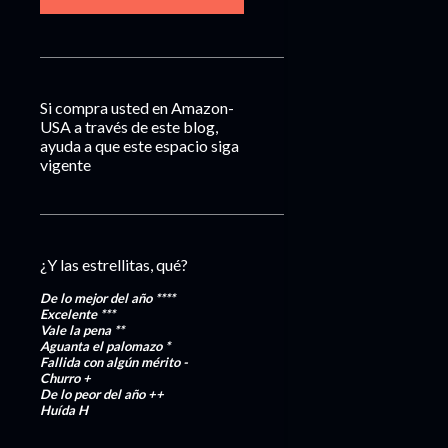
Si compra usted en Amazon-
USA a través de este blog,
ayuda a que este espacio siga
vigente
¿Y las estrellitas, qué?
De lo mejor del año
****
Excelente
***
Vale la pena
**
Aguanta el palomazo
*
Fallida con algún mérito
-
Churro
+
De lo peor del año
++
Huída
H