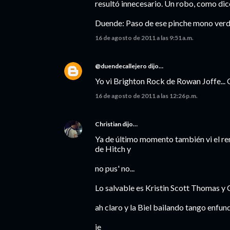
resultó innecesario. Un robo, como dic
Duende: Paso de ese pinche mono verde
16 de agosto de 2011 a las 9:51 a.m.
@duendecallejero
dijo…
Yo vi Brighton Rock de Rowan Joffe... 
16 de agosto de 2011 a las 12:26 p.m.
Christian
dijo…
Ya de último momento también vi el re
de Hitch y
no pus' no...
Lo salvable es Kristin Scott Thomas y C
ah claro y la Biel bailando tango enfund
je