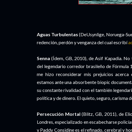
Aguas Turbulentas
(DeUsynlige, Noruega-Suec
redención, perdón y venganza del cual escribí
a
Senna
(Ídem, GB, 2010), de Asif Kapadia. No 
del legendario corredor brasileño de Fórmula 
me hizo reconsiderar mis prejuicios acerca 
estamos ante una absorbente biopic documenta
su constante rivalidad con el también legendar
política y de dinero. El quieto, seguro, carisma d
Persecución Mortal
(Blitz, GB, 2011), de Eli
Londres, especializado en escabecharse policías
y Paddy Considine es el refinado, cerebral y ho