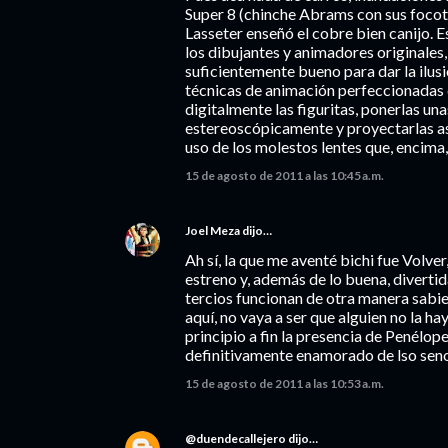
Super 8 (chinche Abrams con sus focotes)
Lasseter enseñó el cobre bien canijo. E
los dibujantes y animadores originales,
suficientemente bueno para dar la ilus
técnicas de animación perfeccionadas d
digitalmente las figuritas, ponerlas una
estereoscópicamente y proyectarlas así
uso de los molestos lentes que, encima,
15 de agosto de 2011 a las 10:45 a.m.
Joel Meza
dijo…
Ah sí, la que me aventé bichi fue Volve
estreno y, además de lo buena, diverti
tercios funcionan de otra manera sabie
aquí, no vaya a ser que alguien no la ha
principio a fin la presencia de Penélop
definitivamente enamorado de lso senos 
15 de agosto de 2011 a las 10:53 a.m.
@duendecallejero
dijo…