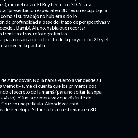
, me metí a ver El Rey León... en 3D. 'ora sí:
sta "presentación especial en 3D" es un escupitajo a
 como si su trabajo no hubiera sido lo
ión de profundidad a base del trazo de perspectivas y
esde... Bambi. Ah, no, había que recortar
s frente a otras, refotografiarlas
, para ensartarnos el costo de la proyección 3D y el
 oscurecen la pantalla.
r, de Almodóvar. No la había vuelto a ver desde su
da y emotiva, me dí cuenta que los primeros dos
ndo el secreto de la mamá (para no soltar la sopa
ya visto). Y fue la primera vez que disfruté de
e Cruz en una película. Almodóvar está
de Penélope. Si tan sólo la reestrenara en 3D...