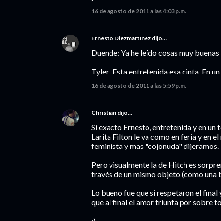
16 de agosto de 2011 a las 4:03 p.m.
Ernesto Diezmartínez
dijo…
Duende: Ya he leído cosas muy buenas d
Tyler: Esta entretenida esa cinta. En u
16 de agosto de 2011 a las 5:59 p.m.
Christian
dijo…
Si exacto Ernesto, entretenida y en un 
Larita Filton le va como en feria y en e
feminista y mas "cojonuda" dijeramos.
Pero visualmente la de Hitch es sorpre
través de un mismo objeto (como una bo
Lo bueno fue que si respetaron el fina
que al final el amor triunfa por sobre t
:)