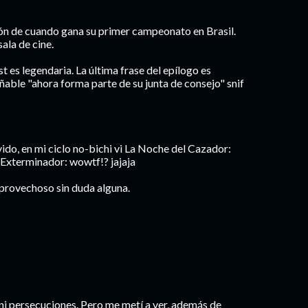
ón de cuando gana su primer campeonato en Brasil.
ala de cine.
t es legendaria. La última frase del epílogo es
able "ahora forma parte de su junta de consejo" snif
ido, en mi ciclo no-bichi vi La Noche del Cazador:
 Exterminador: wowtf!? jajaja
 provechoso sin duda alguna.
ni persecuciones. Pero me metí a ver, además de