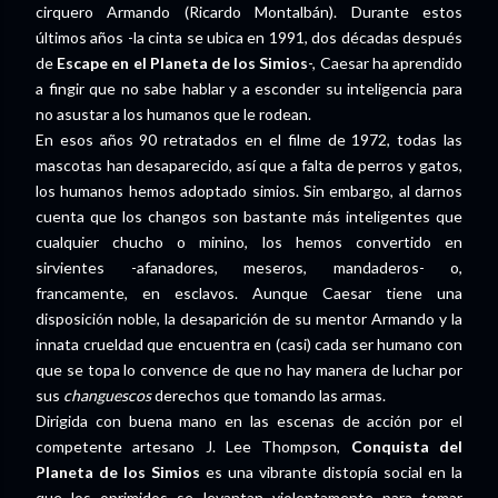
cirquero Armando (Ricardo Montalbán). Durante estos
últimos años -la cinta se ubica en 1991, dos décadas después
de
Escape en el Planeta de los Simios
-, Caesar ha aprendido
a fingir que no sabe hablar y a esconder su inteligencia para
no asustar a los humanos que le rodean.
En esos años 90 retratados en el filme de 1972, todas las
mascotas han desaparecido, así que a falta de perros y gatos,
los humanos hemos adoptado simios. Sin embargo, al darnos
cuenta que los changos son bastante más inteligentes que
cualquier chucho o minino, los hemos convertido en
sirvientes -afanadores, meseros, mandaderos- o,
francamente, en esclavos. Aunque Caesar tiene una
disposición noble, la desaparición de su mentor Armando y la
innata crueldad que encuentra en (casi) cada ser humano con
que se topa lo convence de que no hay manera de luchar por
sus
changuescos
derechos que tomando las armas.
Dirigida con buena mano en las escenas de acción por el
competente artesano J. Lee Thompson,
Conquista del
Planeta de los Simios
es una vibrante distopía social en la
que los oprimidos se levantan violentamente para tomar