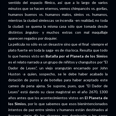
sentido del espacio fílmico, así que a lo largo de varios
minutos que se hacen eternos, vemos chimpancés vs. gorilas,
humanos buenos vs. humanos malos, simios vs. humanos,
mientras la ciudad simiescas se incendia -en realidad, no toda
la ciudad: se quema la misma casa sólo que tomada desde
distintos ángulos- y muchos extras con mal maquillaje
aparecen regados por doquier.
La película no sólo es un desastre sino que el final -siempre el
plato fuerte en toda la saga- es de risa loca. Resulta que todo
lo que hemos visto en
Batalla por el Planeta de los Simios
es el relato narrado a un grupo de niñitos y changuitos por "El
Dador de Leyes", un viejo orangután encarnado por John
Huston -a quien, sospecho, se le debe haber acabado la
dotación de puros y de botellas para haber aceptado este
cameo de pena ajena. Se supone, pues, que "El Dador de
Leyes" está dando su clase magistral en el año 2670, 1300
años antes que los acontecimientos vistos en
El Planeta de
los Simios
, por lo que sabemos que esos bienintencionados
intentos de paz entre simios y humanos están destinados al
fracaso: algún día los changos nos dominarán y los seres