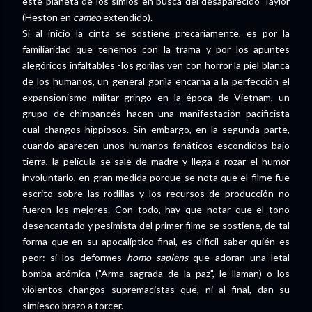
este planeta de los simios en busca del desaparecido Taylor
(Heston en
cameo
extendido).
Si al inicio la cinta se sostiene precariamente, es por la
familiaridad que tenemos con la trama y por los apuntes
alegóricos infaltables -los gorilas ven con horror la piel blanca
de los humanos, un general gorila encarna a la perfección el
expansionismo militar gringo en la época de Vietnam, un
grupo de chimpancés hacen una manifestación pacificista
cual changos hippiosos. Sin embargo, en la segunda parte,
cuando aparecen unos humanos fanáticos escondidos bajo
tierra, la película se sale de madre y llega a rozar el humor
involuntario, en gran medida porque se nota que el filme fue
escrito sobre las rodillas y los recursos de producción no
fueron los mejores. Con todo, hay que notar que el tono
desencantado y pesimista del primer filme se sostiene, de tal
forma que en su apocalíptico final, es dificil saber quién es
peor: si los deformes
homo sapiens
que adoran una letal
bomba atómica ("Arma sagrada de la paz", le llaman) o los
violentos changos supremacistas que, ni al final, dan su
simiesco brazo a torcer.