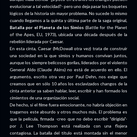
evolucionar a tal velocidad?- pero uno deja pasar los boquetes
lógicos de la historia sin mayor problema. No sucede lo mismo
cuando llegamos a la quinta y última parte de la saga original,
Batalla por el Planeta de los Simios
(Battle for the Planet
of the Apes, EU, 1973), ubicada una década después de la
rebelión liderada por Caesar.
En esta cinta, Caesar (McDowall otra vez) trata de construir
una sociedad en la que simios y humanos convivan juntos,
aunque los siempre belicosos gorilas, liderados por el violento
General Aldo (Claude Akins) no está de acuerdo en ello. El
argumento, escrito otra vez por Paul Dehn, nos exige que
creamos que en sólo 10 años los esclavizados changos de la
cinta anterior ya saben hablar, leer, escribir y han formado los
cimientos de una organización social.
De hecho, si el filme fuera emocionante, no habría objeción en
tragarnos este absurdo y otros muchos más. El problema es
que la película, firmada -creo que no debo escribir "dirigida"-
por J. Lee Thompson está realizada con una flojera
contagiosa. La batalla del título está montada sin el menor