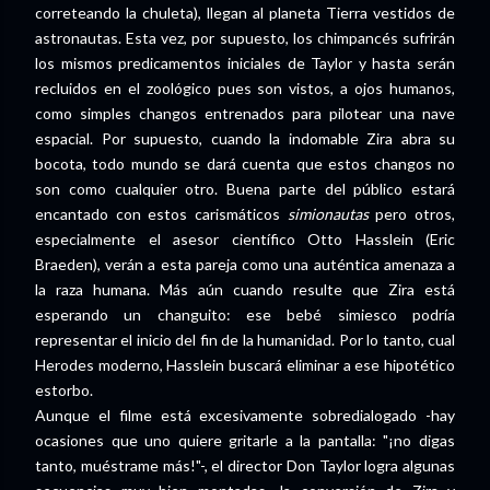
correteando la chuleta), llegan al planeta Tierra vestidos de
astronautas. Esta vez, por supuesto, los chimpancés sufrirán
los mismos predicamentos iniciales de Taylor y hasta serán
recluidos en el zoológico pues son vistos, a ojos humanos,
como simples changos entrenados para pilotear una nave
espacial. Por supuesto, cuando la indomable Zira abra su
bocota, todo mundo se dará cuenta que estos changos no
son como cualquier otro. Buena parte del público estará
encantado con estos carismáticos
simionautas
pero otros,
especialmente el asesor científico Otto Hasslein (Eric
Braeden), verán a esta pareja como una auténtica amenaza a
la raza humana. Más aún cuando resulte que Zira está
esperando un changuito: ese bebé simiesco podría
representar el inicio del fin de la humanidad. Por lo tanto, cual
Herodes moderno, Hasslein buscará eliminar a ese hipotético
estorbo.
Aunque el filme está excesivamente sobredialogado -hay
ocasiones que uno quiere gritarle a la pantalla: "¡no digas
tanto, muéstrame más!"-, el director Don Taylor logra algunas