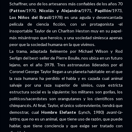
Schaffner, uno de los artesanos más confiables de los años 70
(
Patton
/1970,
Nicolás y Alejandra/
1971,
Papillón
/1973,
Los Niños del Brasil
/1978) es una aguda y desencantada
película de ciencia ficción, con un protagonista -el
insoportable Taylor de un Charlton Heston muy en su papel-
más misántropo que heroico, y una sociedad simiesca apenas
peor que la sociedad humana en la que vivimos.
La trama, adaptada fielmente por Michael Wilson y Rod
Serlign del best-seller de Pierre Boulle, nos ubica en un futuro
lejano, en el año 3978. Tres astronautas liderados por el
Coronel George Taylor llegan a un planeta habitable en el que
la raza humana ha perdido el habla y es cazada cual animal
salvaje por una raza superior de simios, cuya estricta
estructura social es la siguiente: los militares son gorilas, los
políticos/sacerdotes son orangutanes y los científicos son
chimpancés. Al final, Taylor, el único sobreviviente, tendrá que
demostrar, cual
Hombre Elefante
(Lynch, 1980)
avant-la-
lettre
, que no es un animal, que tiene uso de razón, que puede
hablar, que tiene conciencia y que exige ser tratado con