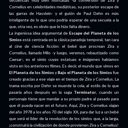
secuencias muy bien montadas -la conversión de Zira y
Cornelius en celebridades mediáticas, su posterior escape de
las garras de Hasslein- y el guión de Paul Dehn es más
inteligente de lo que uno podría esperar de una secuela a la
que, otra vez, es obvio que le hizo falta dinero.
La ingeniosa idea argumental de
Escape del Planeta de los
Simios
está centrada en la clásica paradoja temporal, tan cara
al cine de ciencia ficción: el bebé que procrean Zira y
Cornelius, llamado Milo -y luego, veremos, rebautizado como
Caesar-, es el simio cuyas estatuas e imágenes habíamos
visto en los anteriores filmes. Es decir, el mundo que vimos en
El Planeta de los Simios
y
Bajo el Planeta de los Simios
fue
creado gracias a ese viaje en el tiempo de Zira y Cornelius. La
trama escrita por Dehn se muerde la cola, al estilo de lo que
pasaría años después en la saga
Terminator
, cuando un
personaje tiene que mandar a su propio padre al pasado para
que él pueda nacer en el futuro. Aquí, Zira y Cornelius viajan
del año 3978 a los años 70 del siglo XX, para dar luz a un bebé
que será el lider de la revolución de los simios que, a la larga,
¡construirá la civilización de donde provienen Zira y Cornelius!