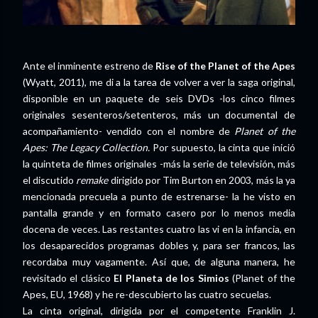
Ante el inminente estreno de
Rise of the Planet of the Apes
(Wyatt, 2011), me di a la tarea de volver a ver la saga original,
disponible en un paquete de seis DVDs -los cinco filmes
originales sesenteros/setenteros, más un documental de
acompañamiento- vendido con el nombre de
Planet of the
Apes: The Legacy Collection.
Por supuesto, la cinta que inició
la quinteta de filmes originales -más la serie de televisión, más
el discutido
remake
dirigido por Tim Burton en 2003, más la ya
mencionada precuela a punto de estrenarse- la he visto en
pantalla grande y en formato casero por lo menos media
docena de veces. Las restantes cuatro las vi en la infancia, en
los desaparecidos programas dobles y, para ser francos, las
recordaba muy vagamente. Así que, de alguna manera, he
revisitado el clásico
El Planeta de los Simios
(Planet of the
Apes, EU, 1968) y he re-descubierto las cuatro secuelas.
La cinta original, dirigida por el competente Franklin J.